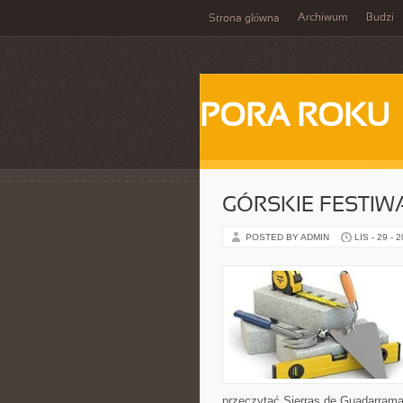
Archiwum
Budzi
Strona główna
PORA ROKU
GÓRSKIE FESTIW
POSTED BY ADMIN
LIS - 29 - 
przeczytać Sierras de Guadarrama 