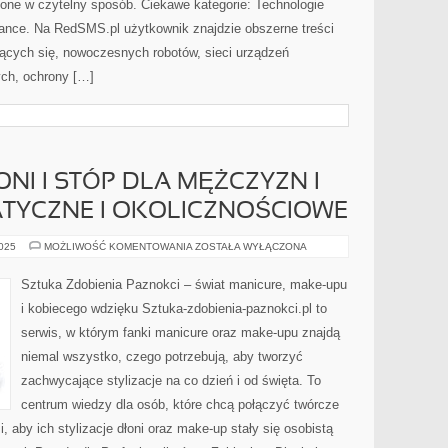
ne w czytelny sposób. Ciekawe kategorie: Technologie
lance. Na RedSMS.pl użytkownik znajdzie obszerne treści
cych się, nowoczesnych robotów, sieci urządzeń
ch, ochrony […]
NI I STÓP DLA MĘŻCZYZN I
ATYCZNE I OKOLICZNOŚCIOWE
PIELĘGNACJA
2025
MOŻLIWOŚĆ KOMENTOWANIA
ZOSTAŁA WYŁĄCZONA
DŁONI
I
STÓP
Sztuka Zdobienia Paznokci – świat manicure, make-upu
DLA
MĘŻCZYZN
i kobiecego wdzięku Sztuka-zdobienia-paznokci.pl to
I
STYLIZACJE
serwis, w którym fanki manicure oraz make-upu znajdą
TEMATYCZNE
I
niemal wszystko, czego potrzebują, aby tworzyć
OKOLICZNOŚCIOWE
zachwycające stylizacje na co dzień i od święta. To
centrum wiedzy dla osób, które chcą połączyć twórcze
 aby ich stylizacje dłoni oraz make-up stały się osobistą