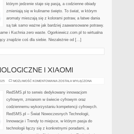
którym jedzenie staje się pasją, a codzienne obiady
zmieniają się w kulinarne święto. To świat, w którym
aromaty mieszają się z kolorami potraw, a łatwe dania
są tak samo ważne jak bardziej zaawansowane potrawy.
rne i Kuchnia zero waste. Ogorkiewicz.com.pl to wirtualna
ący znajdzie coś dla siebie. Niezależnie od […]
OLOGICZNE I XIAOMI
STARTUPY
2025
MOŻLIWOŚĆ KOMENTOWANIA
ZOSTAŁA WYŁĄCZONA
TECHNOLOGICZNE
I
XIAOMI
RedSMS.pl to serwis dedykowany innowacjom
cyfrowym, zmianom w świecie cyfrowym oraz
codziennemu wykorzystaniu kompetencji cyfrowych.
RedSMS.pl – Świat Nowoczesnych Technologii,
Innowacje i Trendy to miejsce, w którym pasja do
technologii łączy się z konkretnymi poradami, a