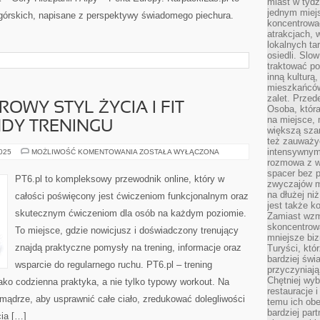
miast w tydz
jednym miej
 górskich, napisane z perspektywy świadomego piechura.
koncentrować
atrakcjach, 
lokalnych ta
osiedli. Slo
traktować po
inną kulturą
mieszkańców
zalet. Prze
OWY STYL ŻYCIA I FIT
Osoba, która
na miejsce, 
NDY TRENINGU
większą sza
też zauważyć
intensywnym
MOTYWACJA
2025
MOŻLIWOŚĆ KOMENTOWANIA
ZOSTAŁA WYŁĄCZONA
I
rozmowa z w
ZDROWY
spacer bez 
STYL
PT6.pl to kompleksowy przewodnik online, który w
ŻYCIA
zwyczajów m
I
na dłużej ni
całości poświęcony jest ćwiczeniom funkcjonalnym oraz
FIT
jest także k
HISTORIA
skutecznym ćwiczeniom dla osób na każdym poziomie.
I
Zamiast wzm
LEGENDY
skoncentrow
To miejsce, gdzie nowicjusz i doświadczony trenujący
TRENINGU
mniejsze biz
znajdą praktyczne pomysły na trening, informacje oraz
Turyści, któ
bardziej świ
wsparcie do regularnego ruchu. PT6.pl – trening
przyczyniają
Chętniej wyb
jako codzienna praktyka, a nie tylko typowy workout. Na
restauracje 
 mądrze, aby usprawnić całe ciało, zredukować dolegliwości
temu ich obe
bardziej par
cia […]