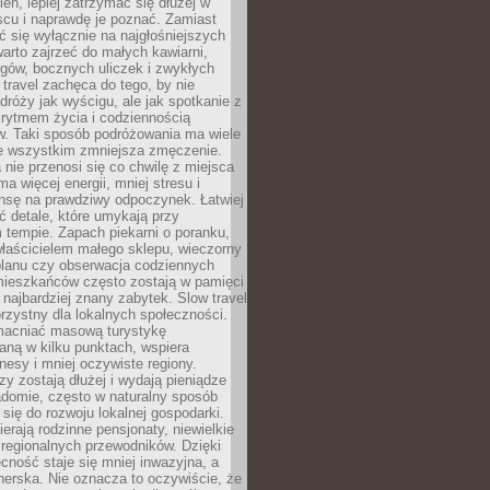
ień, lepiej zatrzymać się dłużej w
scu i naprawdę je poznać. Zamiast
 się wyłącznie na najgłośniejszych
warto zajrzeć do małych kawiarni,
rgów, bocznych uliczek i zwykłych
w travel zachęca do tego, by nie
dróży jak wyścigu, ale jak spotkanie z
, rytmem życia i codziennością
. Taki sposób podróżowania ma wiele
de wszystkim zmniejsza zmęczenie.
 nie przenosi się co chwilę z miejsca
ma więcej energii, mniej stresu i
nsę na prawdziwy odpoczynek. Łatwiej
 detale, które umykają przy
 tempie. Zapach piekarni o poranku,
łaścicielem małego sklepu, wieczorny
planu czy obserwacja codziennych
ieszkańców często zostają w pamięci
ż najbardziej znany zabytek. Slow travel
orzystny dla lokalnych społeczności.
acniać masową turystykę
aną w kilku punktach, wspiera
nesy i mniej oczywiste regiony.
rzy zostają dłużej i wydają pieniądze
adomie, często w naturalny sposób
 się do rozwoju lokalnej gospodarki.
ierają rodzinne pensjonaty, niewielkie
i regionalnych przewodników. Dzięki
cność staje się mniej inwazyjna, a
tnerska. Nie oznacza to oczywiście, że