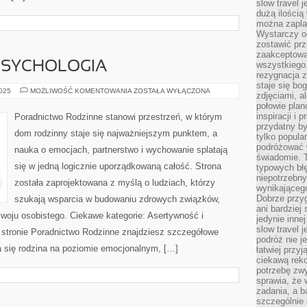
slow travel 
dużą ilością
można zapla
Wystarczy og
zostawić prz
zaakceptowa
PSYCHOLOGIA
wszystkiego.
rezygnacja z
staje się bo
SEKSUOLOGIA
2025
MOŻLIWOŚĆ KOMENTOWANIA
ZOSTAŁA WYŁĄCZONA
zdjęciami, 
I
połowie plan
PSYCHOLOGIA
inspiracji i
Poradnictwo Rodzinne stanowi przestrzeń, w którym
przydatny 
dom rodzinny staje się najważniejszym punktem, a
tylko popular
podróżować w
nauka o emocjach, partnerstwo i wychowanie splatają
świadomie. 
się w jedną logicznie uporządkowaną całość. Strona
typowych bł
niepotrzebn
została zaprojektowana z myślą o ludziach, którzy
wynikającego
Dobrze przy
szukają wsparcia w budowaniu zdrowych związków,
ani bardzie
woju osobistego. Ciekawe kategorie: Asertywność i
jedynie inne
slow travel 
a stronie Poradnictwo Rodzinne znajdziesz szczegółowe
podróż nie j
ija się rodzina na poziomie emocjonalnym, […]
łatwiej przy
ciekawą rek
potrzebę zw
sprawia, że
zadania, a b
szczególnie 