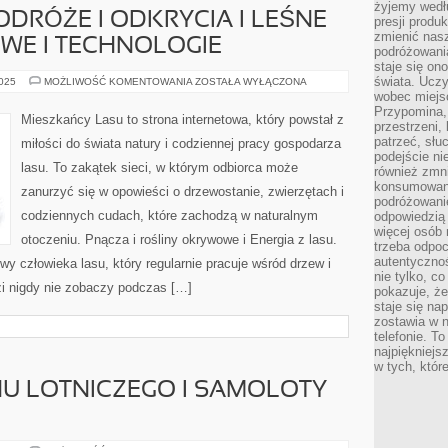
żyjemy wedłu
ODRÓŻE I ODKRYCIA I LEŚNE
presji produ
zmienić nas
WE I TECHNOLOGIE
podróżowani
staje się o
świata. Uczy
LASY
2025
MOŻLIWOŚĆ KOMENTOWANIA
ZOSTAŁA WYŁĄCZONA
ŚWIATA
wobec miejs
–
Przypomina,
PODRÓŻE
Mieszkańcy Lasu to strona internetowa, który powstał z
I
przestrzeni,
ODKRYCIA
patrzeć, słu
miłości do świata natury i codziennej pracy gospodarza
I
podejście ni
LEŚNE
lasu. To zakątek sieci, w którym odbiorca może
BADANIA
również zmn
NAUKOWE
konsumowani
zanurzyć się w opowieści o drzewostanie, zwierzętach i
I
podróżowanie
TECHNOLOGIE
codziennych cudach, które zachodzą w naturalnym
odpowiedzią
więcej osób 
otoczeniu. Pnącza i rośliny okrywowe i Energia z lasu.
trzeba odpo
autentycznoś
wy człowieka lasu, który regularnie pracuje wśród drzew i
nie tylko, co
zi nigdy nie zobaczy podczas […]
pokazuje, że
staje się na
zostawia w n
telefonie. T
najpiękniejs
w tych, któr
U LOTNICZEGO I SAMOLOTY