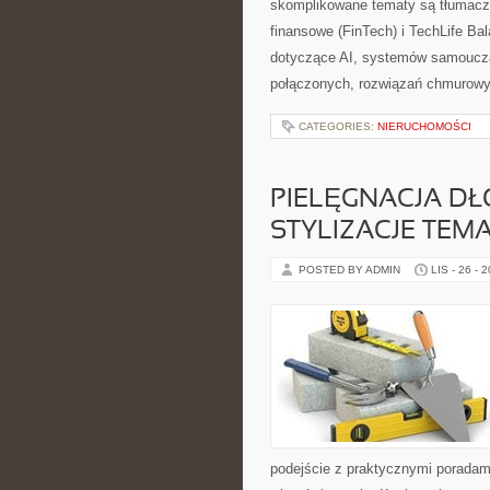
skomplikowane tematy są tłumaczo
finansowe (FinTech) i TechLife Ba
dotyczące AI, systemów samouczą
połączonych, rozwiązań chmurowy
CATEGORIES:
NIERUCHOMOŚCI
PIELĘGNACJA DŁO
STYLIZACJE TEM
POSTED BY ADMIN
LIS - 26 - 
podejście z praktycznymi poradami,