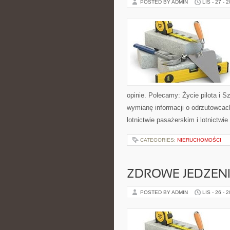
POSTED BY ADMIN
LIS - 27 - 
opinie. Polecamy: Życie pilota i S
wymianę informacji o odrzutowcach
lotnictwie pasażerskim i lotnictw
CATEGORIES:
NIERUCHOMOŚCI
ZDROWE JEDZENI
POSTED BY ADMIN
LIS - 26 - 