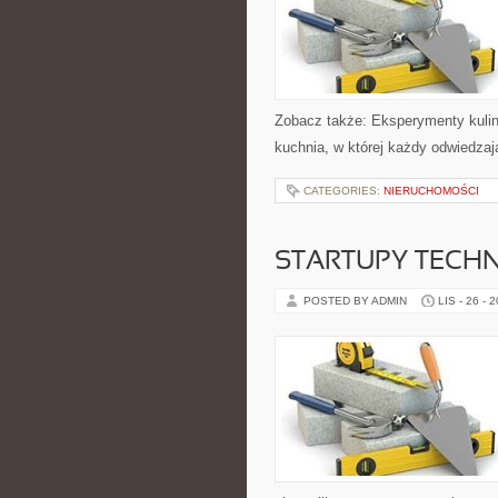
Zobacz także: Eksperymenty kulina
kuchnia, w której każdy odwiedzaj
CATEGORIES:
NIERUCHOMOŚCI
STARTUPY TECHN
POSTED BY ADMIN
LIS - 26 - 