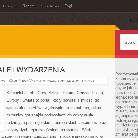
Razem
Tagi
Grażyna
Spis Treści
SUB
ALE I WYDARZENIA
Podróżowanie
z intensywn
GÓRSKIE
2025
MOŻLIWOŚĆ KOMENTOWANIA
ZOSTAŁA WYŁĄCZONA
i pośpiechem
FESTIWALE
aby w jak n
I
WYDARZENIA
najwięcej. Z
KarpackiLas.pl – Góry, Szlaki i Pasma Górskie Polski,
jednak rosną
Europy i Świata to portal, który powstał z miłości do
dochodzi do
wyjazdu nie 
wysokich szczytów i wędrówek. To przestrzeń, gdzie
miejsc, ale 
miłośnicy gór znajdą podpowiedzi do odkrywania
się popularn
wolniejszego
rodzimych pasm górskich, europejskich łańcuchów oraz
osadzonego w
nie jest rez
niezwykłych rejonów górskich na świecie. Warto
zmiana pers
– Góry Hiszpanii i Alpy – Perła Europy. KarpackiLas.pl to