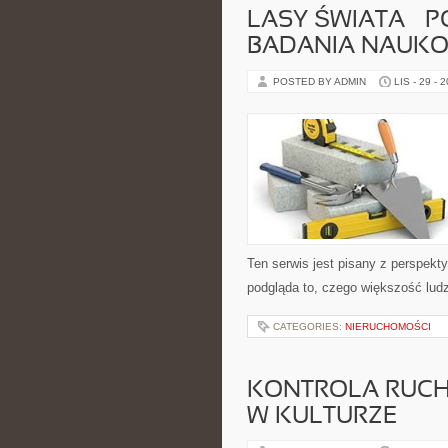
LASY ŚWIATA – P
BADANIA NAUKO
POSTED BY ADMIN
LIS - 29 - 
Ten serwis jest pisany z perspekty
podgląda to, czego większość lud
CATEGORIES:
NIERUCHOMOŚCI
KONTROLA RUCH
W KULTURZE