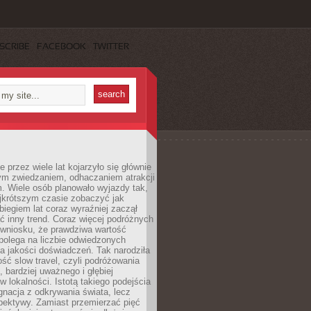
SCRIBE
FACEBOOK
TWITTER
 przez wiele lat kojarzyło się głównie
ym zwiedzaniem, odhaczaniem atrakcji
. Wiele osób planowało wyjazdy tak,
ajkrótszym czasie zobaczyć jak
 biegiem lat coraz wyraźniej zaczął
ć inny trend. Coraz więcej podróżnych
 wniosku, że prawdziwa wartość
polega na liczbie odwiedzonych
na jakości doświadczeń. Tak narodziła
ość slow travel, czyli podróżowania
, bardziej uważnego i głębiej
 lokalności. Istotą takiego podejścia
ygnacja z odkrywania świata, lecz
pektywy. Zamiast przemierzać pięć