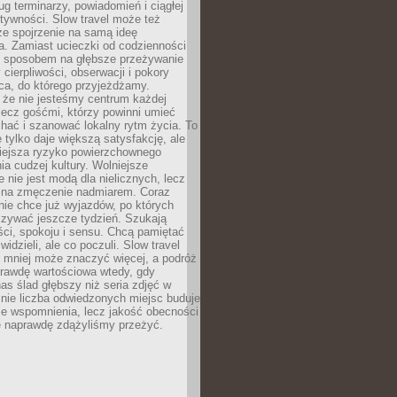
g terminarzy, powiadomień i ciągłej
ktywności. Slow travel może też
ze spojrzenie na samą ideę
a. Zamiast ucieczki od codzienności
no sposobem na głębsze przeżywanie
 cierpliwości, obserwacji i pokory
ca, do którego przyjeżdżamy.
 że nie jesteśmy centrum każdej
 lecz gośćmi, którzy powinni umieć
chać i szanować lokalny rytm życia. To
e tylko daje większą satysfakcję, ale
iejsza ryzyko powierzchownego
a cudzej kultury. Wolniejsze
 nie jest modą dla nielicznych, lecz
 na zmęczenie nadmiarem. Coraz
nie chce już wyjazdów, po których
czywać jeszcze tydzień. Szukają
ci, spokoju i sensu. Chcą pamiętać
 widzieli, ale co poczuli. Slow travel
 mniej może znaczyć więcej, a podróż
prawdę wartościowa wtedy, gdy
as ślad głębszy niż seria zdjęć w
o nie liczba odwiedzonych miejsc buduje
ze wspomnienia, lecz jakość obecności
e naprawdę zdążyliśmy przeżyć.