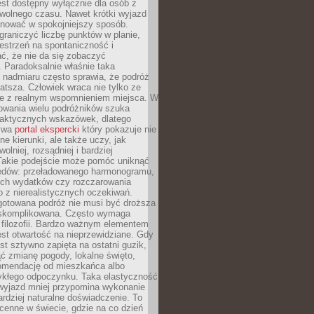
jest dostępny wyłącznie dla osób z
 wolnego czasu. Nawet krótki wyjazd
nować w spokojniejszy sposób.
raniczyć liczbę punktów w planie,
estrzeń na spontaniczność i
ć, że nie da się zobaczyć
 Paradoksalnie właśnie taka
 nadmiaru często sprawia, że podróż
gatsza. Człowiek wraca nie tylko ze
ale z realnym wspomnieniem miejsca. W
owania wielu podróżników szuka
 praktycznych wskazówek, dlatego
bywa
portal ekspercki
który pokazuje nie
ne kierunki, ale także uczy, jak
olniej, rozsądniej i bardziej
Takie podejście może pomóc uniknąć
ędów: przeładowanego harmonogramu,
ych wydatków czy rozczarowania
 z nierealistycznych oczekiwań.
gotowana podróż nie musi być droższa
j skomplikowana. Często wymaga
j filozofii. Bardzo ważnym elementem
jest otwartość na nieprzewidziane. Gdy
est sztywno zapięta na ostatni guzik,
jąć zmianę pogody, lokalne święto,
omendację od mieszkańca albo
ykłego odpoczynku. Taka elastyczność
 wyjazd mniej przypomina wykonanie
ardziej naturalne doświadczenie. To
cenne w świecie, gdzie na co dzień