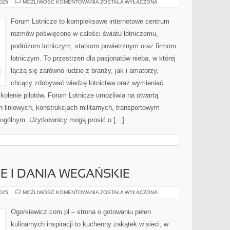
KONTROLA
2025
MOŻLIWOŚĆ KOMENTOWANIA
ZOSTAŁA WYŁĄCZONA
RUCHU
LOTNICZEGO
I
Forum Lotnicze to kompleksowe internetowe centrum
SAMOLOTY
W
rozmów poświęcone w całości światu lotniczemu,
KULTURZE
podróżom lotniczym, statkom powietrznym oraz firmom
lotniczym. To przestrzeń dla pasjonatów nieba, w której
łączą się zarówno ludzie z branży, jak i amatorzy,
chcący zdobywać wiedzę lotnictwa oraz wymieniać
zkolenie pilotów. Forum Lotnicze umożliwia na otwartą
 liniowych, konstrukcjach militarnych, transportowym
ie ogólnym. Użytkownicy mogą prosić o […]
E I DANIA WEGAŃSKIE
ZDROWE
2025
MOŻLIWOŚĆ KOMENTOWANIA
ZOSTAŁA WYŁĄCZONA
JEDZENIE
I
DANIA
Ogorkiewicz.com.pl – strona o gotowaniu pełen
WEGAŃSKIE
kulinarnych inspiracji to kuchenny zakątek w sieci, w