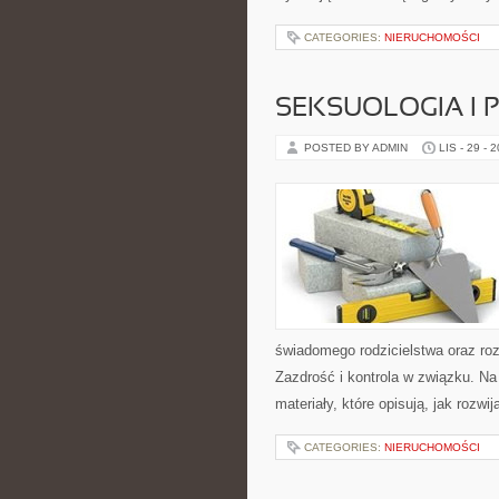
CATEGORIES:
NIERUCHOMOŚCI
SEKSUOLOGIA I 
POSTED BY ADMIN
LIS - 29 - 
świadomego rodzicielstwa oraz roz
Zazdrość i kontrola w związku. N
materiały, które opisują, jak rozw
CATEGORIES:
NIERUCHOMOŚCI