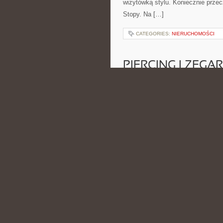
wizytówką stylu. Koniecznie przecz
Stopy. Na […]
CATEGORIES:
NIERUCHOMOŚCI
PIERCING I ZEGA
SMARTWATCHE
POSTED BY ADMIN
LIS - 26 - 
na co dzień i na wyjątkowe okazje.
Jubilerskie w Mediach Społecznoś
poświęcone ponadczasowym ozdo