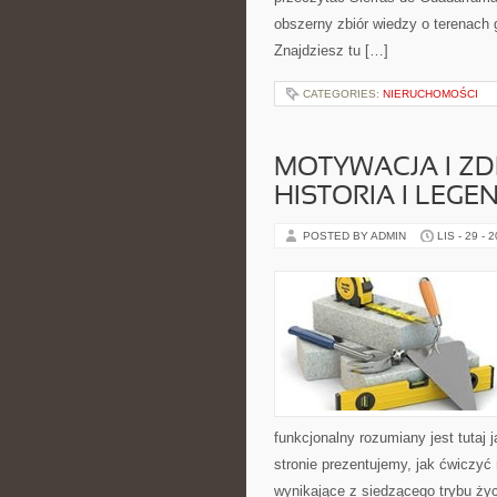
obszerny zbiór wiedzy o terenach
Znajdziesz tu […]
CATEGORIES:
NIERUCHOMOŚCI
MOTYWACJA I ZDR
HISTORIA I LEGE
POSTED BY ADMIN
LIS - 29 - 
funkcjonalny rozumiany jest tutaj 
stronie prezentujemy, jak ćwiczyć
wynikające z siedzącego trybu ży