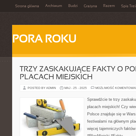
Archiwum
Budzi
Razem
Strona główna
Grażyna
Spis Treś
PORA ROKU
TRZY ZASKAKUJĄCE FAKTY O PO
PLACACH MIEJSKICH
POSTED BY ADMIN
MAJ - 25 - 2025
MOŻLIWOŚĆ KOMENTOWA
Sprawdźcie te trzy zaskaku
placach miejskich! Czy wie
Polsce znajduje się w Wars
festiwalami na głównym pl
więcej tajemniczych faktów
#PlacMiejski #Fakty