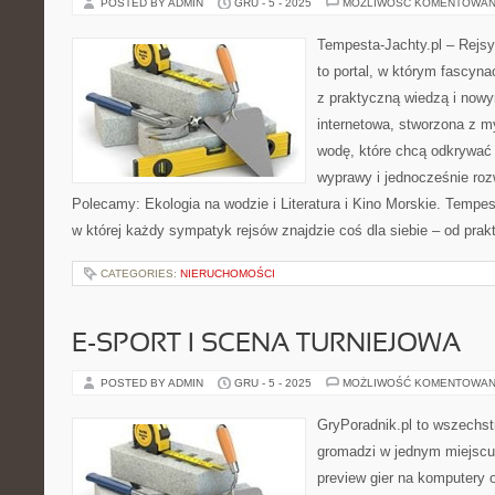
POSTED BY ADMIN
GRU - 5 - 2025
MOŻLIWOŚĆ KOMENTOWAN
Tempesta-Jachty.pl – Rejsy
to portal, w którym fascyn
z praktyczną wiedzą i nowy
internetowa, stworzona z 
wodę, które chcą odkrywać
wyprawy i jednocześnie roz
Polecamy: Ekologia na wodzie i Literatura i Kino Morskie. Tempest
w której każdy sympatyk rejsów znajdzie coś dla siebie – od pr
CATEGORIES:
NIERUCHOMOŚCI
E-SPORT I SCENA TURNIEJOWA
POSTED BY ADMIN
GRU - 5 - 2025
MOŻLIWOŚĆ KOMENTOWAN
GryPoradnik.pl to wszechstr
gromadzi w jednym miejscu 
preview gier na komputery o