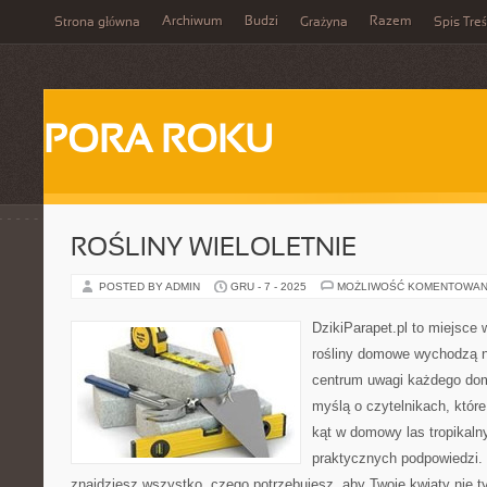
Archiwum
Budzi
Razem
Strona główna
Grażyna
Spis Treś
PORA ROKU
ROŚLINY WIELOLETNIE
POSTED BY ADMIN
GRU - 7 - 2025
MOŻLIWOŚĆ KOMENTOWAN
DzikiParapet.pl to miejsce 
rośliny domowe wychodzą na
centrum uwagi każdego dom
myślą o czytelnikach, któr
kąt w domowy las tropikalny
praktycznych podpowiedzi. 
znajdziesz wszystko, czego potrzebujesz, aby Twoje kwiaty nie ty