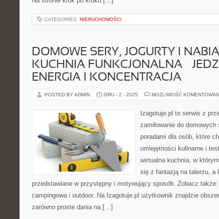
Na stronie krok po kroku […]
CATEGORIES:
NIERUCHOMOŚCI
DOMOWE SERY, JOGURTY I NABIAŁ
KUCHNIA FUNKCJONALNA – JEDZ
ENERGIA I KONCENTRACJA
POSTED BY ADMIN
GRU - 2 - 2025
MOŻLIWOŚĆ KOMENTOWAN
Izagotuje.pl to serwis z prz
zamiłowanie do domowych 
poradami dla osób, które c
umiejętności kulinarne i te
wirtualna kuchnia, w któr
się z fantazją na talerzu, a
przedstawiane w przystępny i motywujący sposób. Zobacz także: 
campingowa i outdoor. Na Izagotuje.pl użytkownik znajdzie obsze
zarówno proste dania na […]