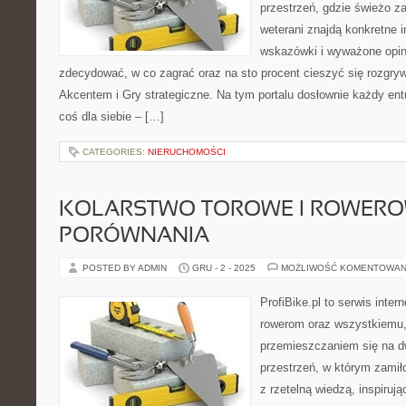
przestrzeń, gdzie świeżo z
weterani znajdą konkretne 
wskazówki i wyważone opin
zdecydować, w co zagrać oraz na sto procent cieszyć się rozgry
Akcentem i Gry strategiczne. Na tym portalu dosłownie każdy ent
coś dla siebie – […]
CATEGORIES:
NIERUCHOMOŚCI
KOLARSTWO TOROWE I ROWER
PORÓWNANIA
POSTED BY ADMIN
GRU - 2 - 2025
MOŻLIWOŚĆ KOMENTOWAN
ProfiBike.pl to serwis inte
rowerom oraz wszystkiemu,
przemieszczaniem się na d
przestrzeń, w którym zamił
z rzetelną wiedzą, inspiruj