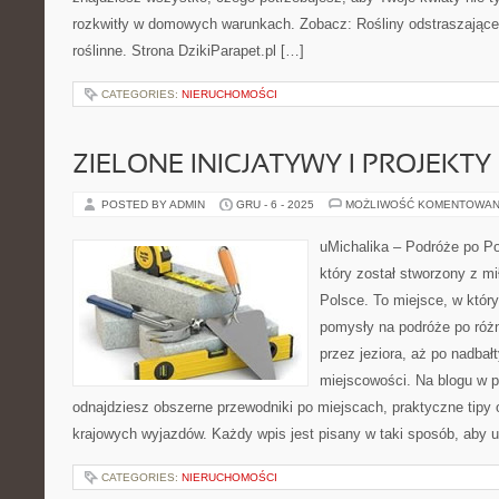
rozkwitły w domowych warunkach. Zobacz: Rośliny odstraszające
roślinne. Strona DzikiParapet.pl […]
CATEGORIES:
NIERUCHOMOŚCI
ZIELONE INICJATYWY I PROJEKT
POSTED BY ADMIN
GRU - 6 - 2025
MOŻLIWOŚĆ KOMENTOWAN
uMichalika – Podróże po Po
który został stworzony z m
Polsce. To miejsce, w któr
pomysły na podróże po różn
przez jeziora, aż po nadbał
miejscowości. Na blogu w p
odnajdziesz obszerne przewodniki po miejscach, praktyczne tipy o
krajowych wyjazdów. Każdy wpis jest pisany w taki sposób, aby u
CATEGORIES:
NIERUCHOMOŚCI