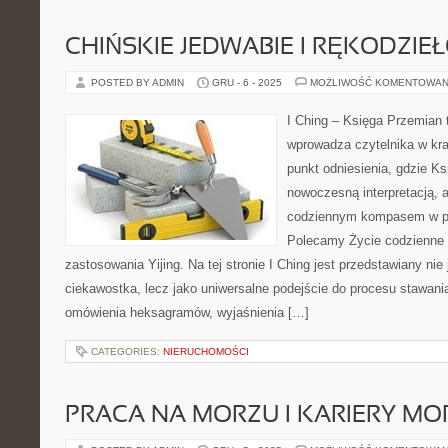
CHIŃSKIE JEDWABIE I RĘKODZIE
POSTED BY ADMIN
GRU - 6 - 2025
MOŻLIWOŚĆ KOMENTOWAN
I Ching – Księga Przemian t
wprowadza czytelnika w kr
punkt odniesienia, gdzie K
nowoczesną interpretacją, a
codziennym kompasem w po
Polecamy Życie codzienne 
zastosowania Yijing. Na tej stronie I Ching jest przedstawiany ni
ciekawostka, lecz jako uniwersalne podejście do procesu stawania
omówienia heksagramów, wyjaśnienia […]
CATEGORIES:
NIERUCHOMOŚCI
PRACA NA MORZU I KARIERY MO