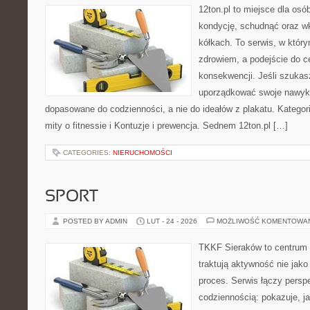
12ton.pl to miejsce dla os
kondycję, schudnąć oraz wk
kółkach. To serwis, w który
zdrowiem, a podejście do ce
konsekwencji. Jeśli szukas
uporządkować swoje nawyki
dopasowane do codzienności, a nie do ideałów z plakatu. Kategori
mity o fitnessie i Kontuzje i prewencja. Sednem 12ton.pl […]
CATEGORIES:
NIERUCHOMOŚCI
SPORT
POSTED BY ADMIN
LUT - 24 - 2026
MOŻLIWOŚĆ KOMENTOWA
TKKF Sieraków to centrum w
traktują aktywność nie jako
proces. Serwis łączy pers
codziennością: pokazuje, j