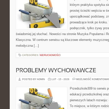
którym praktyka spotyka si
prostej ścieżki wejścia w 
uporządkować podstawy, zna
prowadzące krok po kroku. 
podręcznik, tylko żywy prz
świadomiej jej słuchać. Nowości na stronie Muzyka Popularna i
Klasyczna. W centrum serwisu są kluczowe elementy muzycznego a
melodyczna […]
CATEGORIES:
NIERUCHOMOŚCI
PROBLEMY WYCHOWAWCZE
POSTED BY ADMIN
LUT - 15 - 2026
MOŻLIWOŚĆ KOMENTOWA
Przedszkole309 to serwis p
edukacji przedszkolnej ora
pierwszych latach rozwoju:
To miejsce, w którym rodz