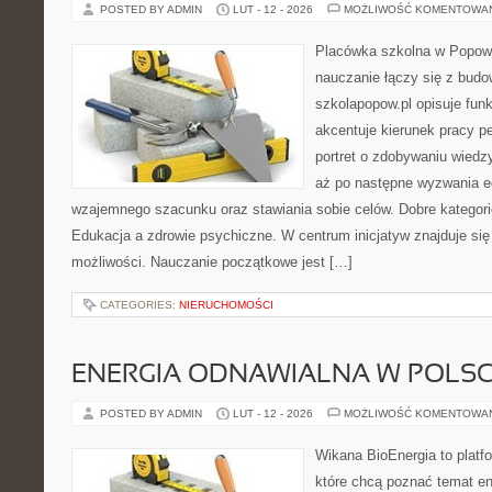
POSTED BY ADMIN
LUT - 12 - 2026
MOŻLIWOŚĆ KOMENTOWA
Placówka szkolna w Popowi
nauczanie łączy się z bud
szkolapopow.pl opisuje fun
akcentuje kierunek pracy p
portret o zdobywaniu wiedz
aż po następne wyzwania e
wzajemnego szacunku oraz stawiania sobie celów. Dobre kategori
Edukacja a zdrowie psychiczne. W centrum inicjatyw znajduje się
możliwości. Nauczanie początkowe jest […]
CATEGORIES:
NIERUCHOMOŚCI
ENERGIA ODNAWIALNA W POLS
POSTED BY ADMIN
LUT - 12 - 2026
MOŻLIWOŚĆ KOMENTOWA
Wikana BioEnergia to platf
które chcą poznać temat en