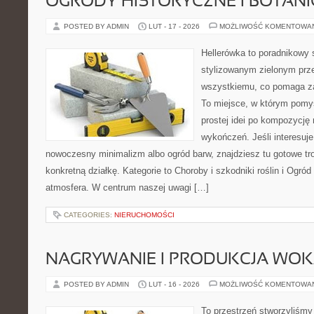
OGRODY HISTORYCZNE I BOTAN
POSTED BY ADMIN
LUT - 17 - 2026
MOŻLIWOŚĆ KOMENTOWA
Hellerówka to poradnikowy
stylizowanym zielonym prz
wszystkiemu, co pomaga za
To miejsce, w którym pomys
prostej idei po kompozycję
wykończeń. Jeśli interesuje
nowoczesny minimalizm albo ogród barw, znajdziesz tu gotowe trop
konkretną działkę. Kategorie to Choroby i szkodniki roślin i Ogród 
atmosfera. W centrum naszej uwagi […]
CATEGORIES:
NIERUCHOMOŚCI
NAGRYWANIE I PRODUKCJA WO
POSTED BY ADMIN
LUT - 16 - 2026
MOŻLIWOŚĆ KOMENTOWA
To przestrzeń stworzyliśmy