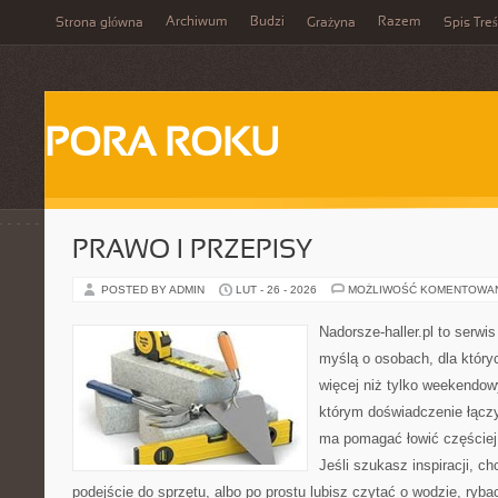
Archiwum
Budzi
Razem
Strona główna
Grażyna
Spis Treś
PORA ROKU
PRAWO I PRZEPISY
POSTED BY ADMIN
LUT - 26 - 2026
MOŻLIWOŚĆ KOMENTOWA
Nadorsze-haller.pl to serwi
myślą o osobach, dla któr
więcej niż tylko weekendo
którym doświadczenie łączy
ma pomagać łowić częściej 
Jeśli szukasz inspiracji, 
podejście do sprzętu, albo po prostu lubisz czytać o wodzie, ryba