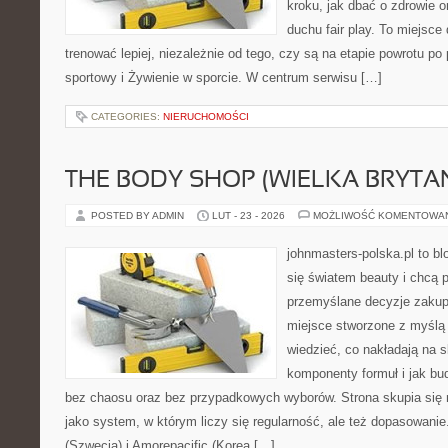
kroku, jak dbać o zdrowie o
duchu fair play. To miejsce 
trenować lepiej, niezależnie od tego, czy są na etapie powrotu p
sportowy i Żywienie w sporcie. W centrum serwisu […]
CATEGORIES:
NIERUCHOMOŚCI
THE BODY SHOP (WIELKA BRYTAN
POSTED BY ADMIN
LUT - 23 - 2026
MOŻLIWOŚĆ KOMENTOWA
johnmasters-polska.pl to blo
się światem beauty i chcą 
przemyślane decyzje zakup
miejsce stworzone z myślą o
wiedzieć, co nakładają na sk
komponenty formuł i jak bu
bez chaosu oraz bez przypadkowych wyborów. Strona skupia się n
jako system, w którym liczy się regularność, ale też dopasowani
(Szwecja) i Amorepacific (Korea […]