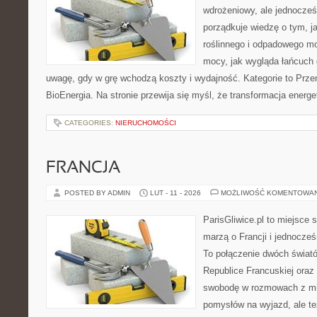
wdrożeniowy, ale jednocześ
porządkuje wiedzę o tym, 
roślinnego i odpadowego mo
mocy, jak wygląda łańcuch 
uwagę, gdy w grę wchodzą koszty i wydajność. Kategorie to Przem
BioEnergia. Na stronie przewija się myśl, że transformacja energ
CATEGORIES:
NIERUCHOMOŚCI
FRANCJA
POSTED BY ADMIN
LUT - 11 - 2026
MOŻLIWOŚĆ KOMENTOWA
ParisGliwice.pl to miejsce 
marzą o Francji i jednocześn
To połączenie dwóch świat
Republice Francuskiej oraz 
swobodę w rozmowach z mi
pomysłów na wyjazd, ale t