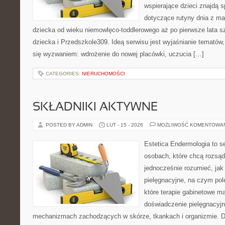
wspierające dzieci znajdą s
dotyczące rutyny dnia z m
dziecka od wieku niemowlęco-toddlerowego aż po pierwsze lata s
dziecka i Przedszkole309. Ideą serwisu jest wyjaśnianie tematów, 
się wyzwaniem: wdrożenie do nowej placówki, uczucia […]
CATEGORIES:
NIERUCHOMOŚCI
SKŁADNIKI AKTYWNE
POSTED BY ADMIN
LUT - 15 - 2026
MOŻLIWOŚĆ KOMENTOWA
Estetica Endermologia to s
osobach, które chcą rozsąd
jednocześnie rozumieć, jak 
pielęgnacyjne, na czym pol
które terapie gabinetowe m
doświadczenie pielęgnacyjn
mechanizmach zachodzących w skórze, tkankach i organizmie. D