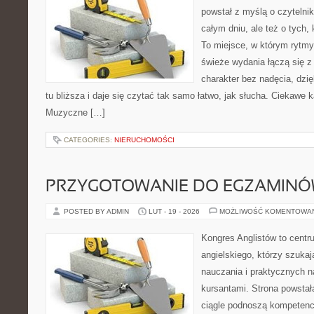
powstał z myślą o czytelni
całym dniu, ale też o tych,
To miejsce, w którym rytmy 
świeże wydania łączą się z
charakter bez nadęcia, dzi
tu bliższa i daje się czytać tak samo łatwo, jak słucha. Ciekawe k
Muzyczne […]
CATEGORIES:
NIERUCHOMOŚCI
PRZYGOTOWANIE DO EGZAMIN
POSTED BY ADMIN
LUT - 19 - 2026
MOŻLIWOŚĆ KOMENTOWA
Kongres Anglistów to centr
angielskiego, którzy szuka
nauczania i praktycznych n
kursantami. Strona powstał
ciągle podnoszą kompetencj