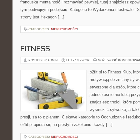
francuską mentalność i rozmawiać pewniej, tutaj znajdziesz opo
tym podwójnym podejściu. Kategorie to Wydarzenia i festiwale i St
strony jest Hexagon […]
CATEGORIES:
NIERUCHOMOŚCI
FITNESS
POSTED BY ADMIN
LUT - 10 - 2026
MOŻLIWOŚĆ KOMENTOWA
o2fit.pl to Fitness Klub, kt
motywacją do zmiany sylwetk
stworzone dla osób, które 
jednocześnie nie lubią prz
znajdziesz treści, które po
wysmuklić sylwetkę, a tak
presji, za to z planem. Ciekawe kategorie to Odchudzanie i redukc
o2fit.pl opiera się na prostym założeniu: każdy […]
CATEGORIES:
NIERUCHOMOŚCI