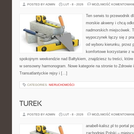
POSTED BY ADMIN
LUT - 8 - 2026
MOŻLIWOŚĆ KOMENTOWAN
Ten serwis to przewodnik dl
morskie akweny i chcą odk
nadmorskich miejscówek. T
wypoczynek łączy się z p
od wyboru kierunku, przez 
komfortowe korzystanie z w
spokojnym weekendzie nad Bałtykiem, znajdziesz tu treści, któr
w sensowny harmonogram. Nowe kategorie na stronie to Zdrowie i
Transatlantyckie rejsy i […]
CATEGORIES:
NIERUCHOMOŚCI
TUREK
POSTED BY ADMIN
LUT - 8 - 2026
MOŻLIWOŚĆ KOMENTOWAN
anabell-kalisz.pl to portal
zachodniej Polski – miejscu