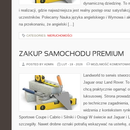
dynamiczną dziedzinę. To 
i realizacji, gdzie najważniejsza jest realny postęp oraz satysfak
uczestników. Polecamy Nauka języka angielskiego i Wymowa i akc
na przekonaniu, że angielski […]
CATEGORIES:
NIERUCHOMOŚCI
ZAKUP SAMOCHODU PREMIUM
POSTED BY ADMIN
LUT - 19 - 2026
MOŻLIWOŚĆ KOMENTOWA
Landworld to serwis stworz
Jaguar oraz Land Rover. To 
chcą praktycznie ogarnąć o
luksusowej. Strona prowadz
po techniczne zagadnienia,
widzenia z kontekstem rynk
Sportowe Coupe i Cabrio i Silniki i Osiągi W świecie aut Jaguar i 
szczegóły. Nawet drobne oznaki potrafią wskazywać na usterkę, 