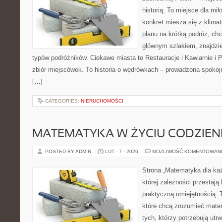
historią. To miejsce dla mi
konkret miesza się z klima
planu na krótką podróż, ch
głównym szlakiem, znajdzie
typów podróżników. Ciekawe miasta to Restauracje i Kawiarnie i Pi
zbiór miejscówek. To historia o wędrówkach – prowadzona spokoj
[…]
CATEGORIES:
NIERUCHOMOŚCI
MATEMATYKA W ŻYCIU CODZIE
POSTED BY ADMIN
LUT - 7 - 2026
MOŻLIWOŚĆ KOMENTOWAN
Strona „Matematyka dla każ
której zależności przestają 
praktyczną umiejętnością. T
które chcą zrozumieć mate
tych, którzy potrzebują utr