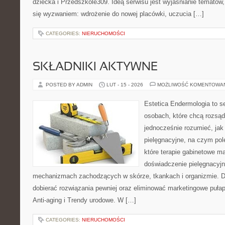
dziecka i Przedszkole309. Ideą serwisu jest wyjaśnianie tematów, 
się wyzwaniem: wdrożenie do nowej placówki, uczucia […]
CATEGORIES:
NIERUCHOMOŚCI
SKŁADNIKI AKTYWNE
POSTED BY ADMIN
LUT - 15 - 2026
MOŻLIWOŚĆ KOMENTOWA
Estetica Endermologia to s
osobach, które chcą rozsąd
jednocześnie rozumieć, jak 
pielęgnacyjne, na czym pol
które terapie gabinetowe m
doświadczenie pielęgnacyjn
mechanizmach zachodzących w skórze, tkankach i organizmie. D
dobierać rozwiązania pewniej oraz eliminować marketingowe pułap
Anti-aging i Trendy urodowe. W […]
CATEGORIES:
NIERUCHOMOŚCI