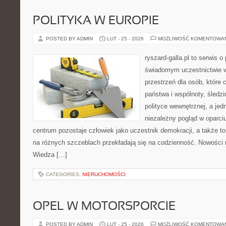
POLITYKA W EUROPIE
POSTED BY ADMIN
LUT - 25 - 2026
MOŻLIWOŚĆ KOMENTOWA
ryszard-galla.pl to serwis o 
świadomym uczestnictwie w
przestrzeń dla osób, któr
państwa i wspólnoty, śledz
polityce wewnętrznej, a je
niezależny pogląd w oparciu
centrum pozostaje człowiek jako uczestnik demokracji, a także t
na różnych szczeblach przekładają się na codzienność. Nowości na
Wiedza […]
CATEGORIES:
NIERUCHOMOŚCI
OPEL W MOTORSPORCIE
POSTED BY ADMIN
LUT - 25 - 2026
MOŻLIWOŚĆ KOMENTOWA