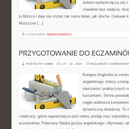
świeże wydania łączą się z
charakter bez nadęcia, dzi
tu bliższa i daje się czytać tak samo łatwo, jak słucha. Ciekawe k
Muzyczne […]
CATEGORIES:
NIERUCHOMOŚCI
PRZYGOTOWANIE DO EGZAMIN
POSTED BY ADMIN
LUT - 19 - 2026
MOŻLIWOŚĆ KOMENTOWA
Kongres Anglistów to centr
angielskiego, którzy szuka
nauczania i praktycznych n
kursantami. Strona powstał
ciągle podnoszą kompetencj
dynamiczną dziedzinę. To 
i realizacji, gdzie najważniejsza jest realny postęp oraz satysfak
uczestników. Polecamy Nauka języka angielskiego i Wymowa i akc