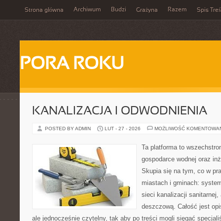
Archiwum
Budzi
Razem
Strona główna
Grażyna
Spis Treś
PORA ROKU
KANALIZACJA I ODWODNIENIA
POSTED BY ADMIN
LUT - 27 - 2026
MOŻLIWOŚĆ KOMENTOWA
Ta platforma to wszechstro
gospodarce wodnej oraz inży
Skupia się na tym, co w pr
miastach i gminach: syste
sieci kanalizacji sanitarnej,
deszczową. Całość jest opi
ale jednocześnie czytelny, tak aby po treści mogli sięgać specjali