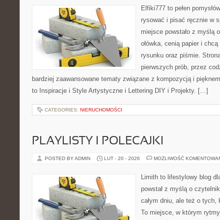
Elfiki777 to pełen pomysłów
rysować i pisać ręcznie w 
miejsce powstało z myślą o
ołówka, cenią papier i chc
rysunku oraz piśmie. Stron
pierwszych prób, przez cod
bardziej zaawansowane tematy związane z kompozycją i pięknem
to Inspiracje i Style Artystyczne i Lettering DIY i Projekty. […]
CATEGORIES:
NIERUCHOMOŚCI
PLAYLISTY I POLECAJKI
POSTED BY ADMIN
LUT - 20 - 2026
MOŻLIWOŚĆ KOMENTOWA
Limith to lifestylowy blog d
powstał z myślą o czytelni
całym dniu, ale też o tych,
To miejsce, w którym rytmy 