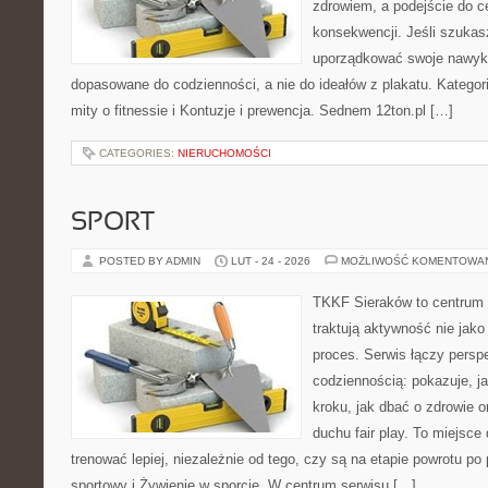
zdrowiem, a podejście do ce
konsekwencji. Jeśli szukas
uporządkować swoje nawyki
dopasowane do codzienności, a nie do ideałów z plakatu. Kategori
mity o fitnessie i Kontuzje i prewencja. Sednem 12ton.pl […]
CATEGORIES:
NIERUCHOMOŚCI
SPORT
POSTED BY ADMIN
LUT - 24 - 2026
MOŻLIWOŚĆ KOMENTOWA
TKKF Sieraków to centrum w
traktują aktywność nie jako
proces. Serwis łączy pers
codziennością: pokazuje, j
kroku, jak dbać o zdrowie o
duchu fair play. To miejsce 
trenować lepiej, niezależnie od tego, czy są na etapie powrotu p
sportowy i Żywienie w sporcie. W centrum serwisu […]