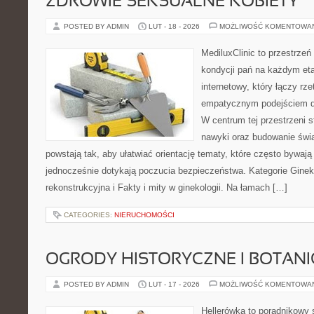
ZDROWIE SEKSUALNE KOBIETY
POSTED BY ADMIN
LUT - 18 - 2026
MOŻLIWOŚĆ KOMENTOWA
MediluxClinic to przestrzeń
kondycji pań na każdym etap
internetowy, który łączy rz
empatycznym podejściem d
W centrum tej przestrzeni s
nawyki oraz budowanie świ
powstają tak, aby ułatwiać orientację tematy, które często bywaj
jednocześnie dotykają poczucia bezpieczeństwa. Kategorie Gineko
rekonstrukcyjna i Fakty i mity w ginekologii. Na łamach […]
CATEGORIES:
NIERUCHOMOŚCI
OGRODY HISTORYCZNE I BOTAN
POSTED BY ADMIN
LUT - 17 - 2026
MOŻLIWOŚĆ KOMENTOWA
Hellerówka to poradnikowy