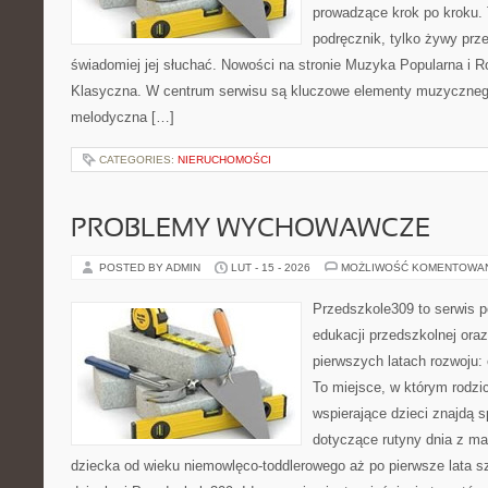
prowadzące krok po kroku. 
podręcznik, tylko żywy prz
świadomiej jej słuchać. Nowości na stronie Muzyka Popularna i
Klasyczna. W centrum serwisu są kluczowe elementy muzycznego a
melodyczna […]
CATEGORIES:
NIERUCHOMOŚCI
PROBLEMY WYCHOWAWCZE
POSTED BY ADMIN
LUT - 15 - 2026
MOŻLIWOŚĆ KOMENTOWA
Przedszkole309 to serwis p
edukacji przedszkolnej ora
pierwszych latach rozwoju:
To miejsce, w którym rodz
wspierające dzieci znajdą s
dotyczące rutyny dnia z m
dziecka od wieku niemowlęco-toddlerowego aż po pierwsze lata s