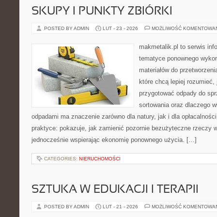
SKUPY I PUNKTY ZBIÓRKI
POSTED BY ADMIN
LUT - 23 - 2026
MOŻLIWOŚĆ KOMENTOWA
makmetalik.pl to serwis in
tematyce ponownego wykorz
materiałów do przetworzenia
które chcą lepiej rozumieć, 
przygotować odpady do sprz
sortowania oraz dlaczego w
odpadami ma znaczenie zarówno dla natury, jak i dla opłacalności
praktyce: pokazuje, jak zamienić pozornie bezużyteczne rzeczy w
jednocześnie wspierając ekonomię ponownego użycia. […]
CATEGORIES:
NIERUCHOMOŚCI
SZTUKA W EDUKACJI I TERAPII
POSTED BY ADMIN
LUT - 21 - 2026
MOŻLIWOŚĆ KOMENTOWA