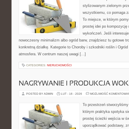
stylizowanym zielonym prz
wszystkiemu, co pomaga za
To miejsce, w którym pomys
prostej idei po kompozycję
wykończeń. Jeśli interesuje
nowoczesny minimalizm albo ogród barw, znajdziesz tu gotowe trop
konkretną działkę. Kategorie to Choroby i szkodniki roślin i Ogród 
atmosfera. W centrum naszej uwagi […]
CATEGORIES:
NIERUCHOMOŚCI
NAGRYWANIE I PRODUKCJA WO
POSTED BY ADMIN
LUT - 16 - 2026
MOŻLIWOŚĆ KOMENTOWA
To przestrzeń stworzyliśmy
którym praktyka spotyka si
prostej ścieżki wejścia w 
uporządkować podstawy, zna