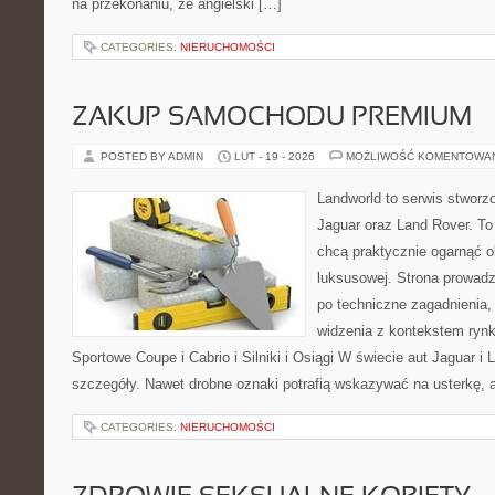
na przekonaniu, że angielski […]
CATEGORIES:
NIERUCHOMOŚCI
ZAKUP SAMOCHODU PREMIUM
POSTED BY ADMIN
LUT - 19 - 2026
MOŻLIWOŚĆ KOMENTOWA
Landworld to serwis stworz
Jaguar oraz Land Rover. To 
chcą praktycznie ogarnąć o
luksusowej. Strona prowadz
po techniczne zagadnienia,
widzenia z kontekstem rynk
Sportowe Coupe i Cabrio i Silniki i Osiągi W świecie aut Jaguar i 
szczegóły. Nawet drobne oznaki potrafią wskazywać na usterkę, 
CATEGORIES:
NIERUCHOMOŚCI