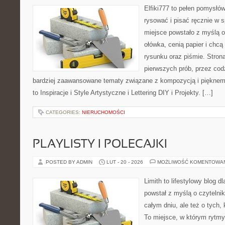
Elfiki777 to pełen pomysłów
rysować i pisać ręcznie w 
miejsce powstało z myślą o
ołówka, cenią papier i chc
rysunku oraz piśmie. Stron
pierwszych prób, przez cod
bardziej zaawansowane tematy związane z kompozycją i pięknem
to Inspiracje i Style Artystyczne i Lettering DIY i Projekty. […]
CATEGORIES:
NIERUCHOMOŚCI
PLAYLISTY I POLECAJKI
POSTED BY ADMIN
LUT - 20 - 2026
MOŻLIWOŚĆ KOMENTOWA
Limith to lifestylowy blog d
powstał z myślą o czytelni
całym dniu, ale też o tych,
To miejsce, w którym rytmy 