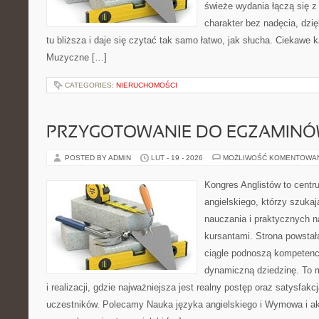
świeże wydania łączą się z
charakter bez nadęcia, dzi
tu bliższa i daje się czytać tak samo łatwo, jak słucha. Ciekawe k
Muzyczne […]
CATEGORIES:
NIERUCHOMOŚCI
PRZYGOTOWANIE DO EGZAMIN
POSTED BY ADMIN
LUT - 19 - 2026
MOŻLIWOŚĆ KOMENTOWA
Kongres Anglistów to centr
angielskiego, którzy szuka
nauczania i praktycznych n
kursantami. Strona powstał
ciągle podnoszą kompetencj
dynamiczną dziedzinę. To 
i realizacji, gdzie najważniejsza jest realny postęp oraz satysfak
uczestników. Polecamy Nauka języka angielskiego i Wymowa i akc