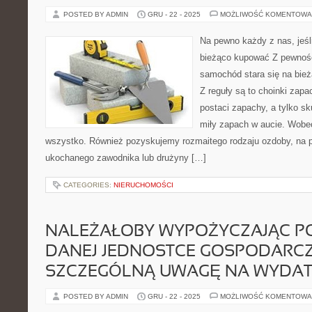
POSTED BY ADMIN
GRU - 22 - 2025
MOŻLIWOŚĆ KOMENTOWA
Na pewno każdy z nas, jeśli
bieżąco kupować Z pewnośc
samochód stara się na bież
Z reguły są to choinki zapa
postaci zapachy, a tylko s
miły zapach w aucie. Wobec
wszystko. Również pozyskujemy rozmaitego rodzaju ozdoby, na p
ukochanego zawodnika lub drużyny […]
CATEGORIES:
NIERUCHOMOŚCI
NALEŻAŁOBY WYPOŻYCZAJĄC P
DANEJ JEDNOSTCE GOSPODARCZ
SZCZEGÓLNĄ UWAGĘ NA WYDAT
POSTED BY ADMIN
GRU - 22 - 2025
MOŻLIWOŚĆ KOMENTOWA