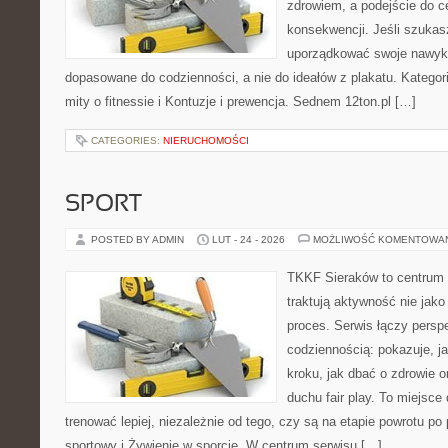
zdrowiem, a podejście do ce
konsekwencji. Jeśli szukas
uporządkować swoje nawyki
dopasowane do codzienności, a nie do ideałów z plakatu. Kategori
mity o fitnessie i Kontuzje i prewencja. Sednem 12ton.pl […]
CATEGORIES:
NIERUCHOMOŚCI
SPORT
POSTED BY ADMIN
LUT - 24 - 2026
MOŻLIWOŚĆ KOMENTOWA
TKKF Sieraków to centrum w
traktują aktywność nie jako
proces. Serwis łączy pers
codziennością: pokazuje, j
kroku, jak dbać o zdrowie o
duchu fair play. To miejsce 
trenować lepiej, niezależnie od tego, czy są na etapie powrotu p
sportowy i Żywienie w sporcie. W centrum serwisu […]