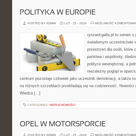
POLITYKA W EUROPIE
POSTED BY ADMIN
LUT - 25 - 2026
MOŻLIWOŚĆ KOMENTOWA
ryszard-galla.pl to serwis o 
świadomym uczestnictwie w
przestrzeń dla osób, któr
państwa i wspólnoty, śledz
polityce wewnętrznej, a je
niezależny pogląd w oparciu
centrum pozostaje człowiek jako uczestnik demokracji, a także t
na różnych szczeblach przekładają się na codzienność. Nowości na
Wiedza […]
CATEGORIES:
NIERUCHOMOŚCI
OPEL W MOTORSPORCIE
POSTED BY ADMIN
LUT - 25 - 2026
MOŻLIWOŚĆ KOMENTOWA