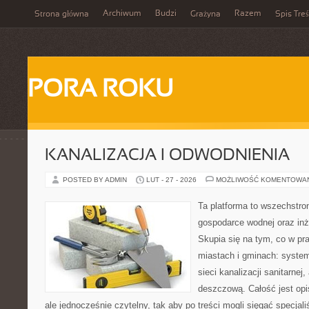
Archiwum
Budzi
Razem
Strona główna
Grażyna
Spis Treś
PORA ROKU
KANALIZACJA I ODWODNIENIA
POSTED BY ADMIN
LUT - 27 - 2026
MOŻLIWOŚĆ KOMENTOWA
Ta platforma to wszechstro
gospodarce wodnej oraz inży
Skupia się na tym, co w pr
miastach i gminach: syste
sieci kanalizacji sanitarnej,
deszczową. Całość jest opi
ale jednocześnie czytelny, tak aby po treści mogli sięgać specjali