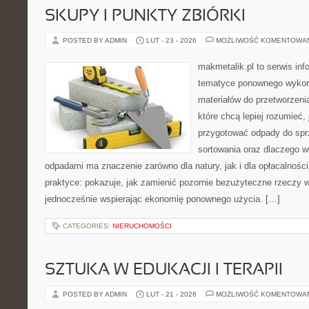
SKUPY I PUNKTY ZBIÓRKI
POSTED BY ADMIN
LUT - 23 - 2026
MOŻLIWOŚĆ KOMENTOWA
makmetalik.pl to serwis in
tematyce ponownego wykorz
materiałów do przetworzenia
które chcą lepiej rozumieć, 
przygotować odpady do sprz
sortowania oraz dlaczego w
odpadami ma znaczenie zarówno dla natury, jak i dla opłacalności
praktyce: pokazuje, jak zamienić pozornie bezużyteczne rzeczy w
jednocześnie wspierając ekonomię ponownego użycia. […]
CATEGORIES:
NIERUCHOMOŚCI
SZTUKA W EDUKACJI I TERAPII
POSTED BY ADMIN
LUT - 21 - 2026
MOŻLIWOŚĆ KOMENTOWA