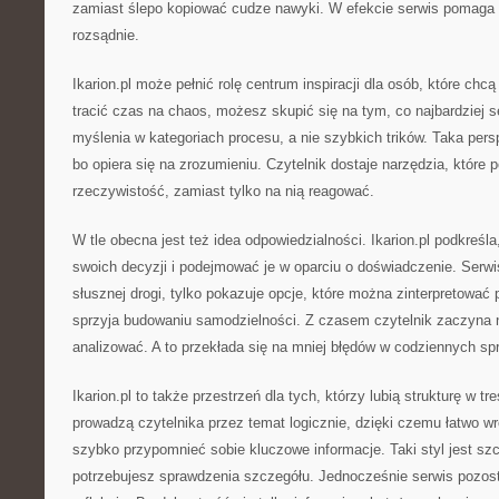
zamiast ślepo kopiować cudze nawyki. W efekcie serwis pomaga
rozsądnie.
Ikarion.pl może pełnić rolę centrum inspiracji dla osób, które chc
tracić czas na chaos, możesz skupić się na tym, co najbardziej
myślenia w kategoriach procesu, a nie szybkich trików. Taka pers
bo opiera się na zrozumieniu. Czytelnik dostaje narzędzia, które
rzeczywistość, zamiast tylko na nią reagować.
W tle obecna jest też idea odpowiedzialności. Ikarion.pl podkreśl
swoich decyzji i podejmować je w oparciu o doświadczenie. Serwi
słusznej drogi, tylko pokazuje opcje, które można zinterpretować 
sprzyja budowaniu samodzielności. Z czasem czytelnik zaczyna ni
analizować. A to przekłada się na mniej błędów w codziennych sp
Ikarion.pl to także przestrzeń dla tych, którzy lubią strukturę w tr
prowadzą czytelnika przez temat logicznie, dzięki czemu łatwo wr
szybko przypomnieć sobie kluczowe informacje. Taki styl jest sz
potrzebujesz sprawdzenia szczegółu. Jednocześnie serwis pozost