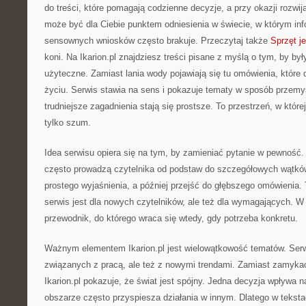
do treści, które pomagają codzienne decyzje, a przy okazji rozwija
może być dla Ciebie punktem odniesienia w świecie, w którym info
sensownych wniosków często brakuje. Przeczytaj także
Sprzęt j
koni. Na Ikarion.pl znajdziesz treści pisane z myślą o tym, by by
użyteczne. Zamiast lania wody pojawiają się tu omówienia, które
życiu. Serwis stawia na sens i pokazuje tematy w sposób przemy
trudniejsze zagadnienia stają się prostsze. To przestrzeń, w której
tylko szum.
Idea serwisu opiera się na tym, by zamieniać pytanie w pewność. 
często prowadzą czytelnika od podstaw do szczegółowych wątk
prostego wyjaśnienia, a później przejść do głębszego omówienia. 
serwis jest dla nowych czytelników, ale też dla wymagających. W e
przewodnik, do którego wraca się wtedy, gdy potrzeba konkretu.
Ważnym elementem Ikarion.pl jest wielowątkowość tematów. Ser
związanych z pracą, ale też z nowymi trendami. Zamiast zamykać 
Ikarion.pl pokazuje, że świat jest spójny. Jedna decyzja wpływa 
obszarze często przyspiesza działania w innym. Dlatego w teksta