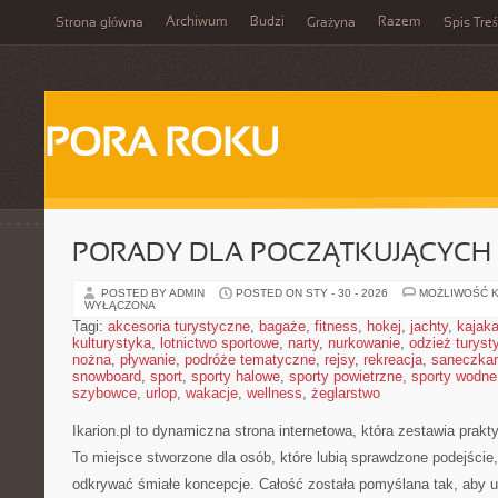
Archiwum
Budzi
Razem
Strona główna
Grażyna
Spis Treś
PORA ROKU
PORADY DLA POCZĄTKUJĄCYCH
POSTED BY ADMIN
POSTED ON STY - 30 - 2026
MOŻLIWOŚĆ 
WYŁĄCZONA
Tagi:
akcesoria turystyczne
,
bagaże
,
fitness
,
hokej
,
jachty
,
kajak
kulturystyka
,
lotnictwo sportowe
,
narty
,
nurkowanie
,
odzież turyst
nożna
,
pływanie
,
podróże tematyczne
,
rejsy
,
rekreacja
,
saneczka
snowboard
,
sport
,
sporty halowe
,
sporty powietrzne
,
sporty wodne
szybowce
,
urlop
,
wakacje
,
wellness
,
żeglarstwo
Ikarion.pl to dynamiczna strona internetowa, która zestawia prak
To miejsce stworzone dla osób, które lubią sprawdzone podejście
odkrywać śmiałe koncepcje. Całość została pomyślana tak, aby u