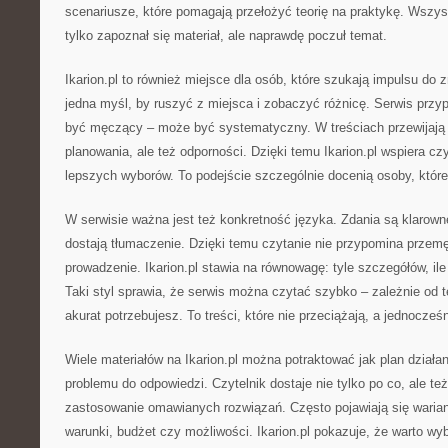
scenariusze, które pomagają przełożyć teorię na praktykę. Wszyst
tylko zapoznał się materiał, ale naprawdę poczuł temat.
Ikarion.pl to również miejsce dla osób, które szukają impulsu d
jedna myśl, by ruszyć z miejsca i zobaczyć różnicę. Serwis przy
być męczący – może być systematyczny. W treściach przewijają 
planowania, ale też odporności. Dzięki temu Ikarion.pl wspiera c
lepszych wyborów. To podejście szczególnie docenią osoby, które
W serwisie ważna jest też konkretność języka. Zdania są klarowne
dostają tłumaczenie. Dzięki temu czytanie nie przypomina przemę
prowadzenie. Ikarion.pl stawia na równowagę: tyle szczegółów, ile
Taki styl sprawia, że serwis można czytać szybko – zależnie od t
akurat potrzebujesz. To treści, które nie przeciążają, a jednocześ
Wiele materiałów na Ikarion.pl można potraktować jak plan działa
problemu do odpowiedzi. Czytelnik dostaje nie tylko po co, ale też
zastosowanie omawianych rozwiązań. Często pojawiają się waria
warunki, budżet czy możliwości. Ikarion.pl pokazuje, że warto w