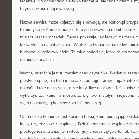
refleksję. Bo dobra treść nie tylko informuje, ale też uruchamia myś
trzymać właśnie tej równowagi.
Nazwa serwisu może kojarzyć się z odwagą, ale Ikarion.pl przyp
to nie tylko głośne deklaracje. To przede wszystkim drobne kroki
miejscu jest tu rozsądek. Serwis pokazuje, jak łączyć marzenia z
kończyło się na entuzjazmie. W efekcie Ikarion.pl może być mie
budować długofalowy efekt. To takie podejście, które działa zarów
samodoskonaleniu.
Ważną wartością jest tu również czas czytelnika. Ikarion.pl stara
prostych spraw, ale też nie upraszczać tego, co wymaga kontekstu
do osób, które cenią sens, a nie krzykliwe nagłówki. Jeśli lubisz tr
wykorzystać, Ikarion.pl może stać się Twoim stałym miejscem. To
się po pomysły, gdy chcesz zrobić coś lepiej.
Ostatecznie Ikarion.pl jest zbiorem treści, które pomagają poukła
łączy użyteczność z inspiracją. Dzięki temu może wspierać zaró
prostego rozwiązania, jak i wtedy, gdy chcesz zgłębić temat. Ikario
praktyków, którzy wolą działać konsekwentnie. Jeśli szukasz ser