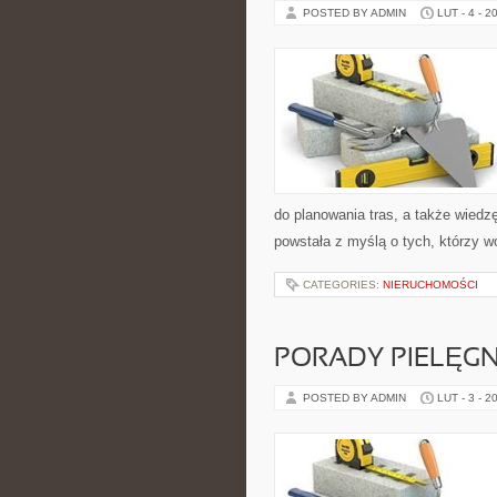
POSTED BY ADMIN
LUT - 4 - 2
do planowania tras, a także wiedz
powstała z myślą o tych, którzy w
CATEGORIES:
NIERUCHOMOŚCI
PORADY PIELĘG
POSTED BY ADMIN
LUT - 3 - 2