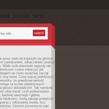
SCRIBE
FACEBOOK
TWITTER
 przez wiele lat kojarzyło się głównie
ym zwiedzaniem, odhaczaniem atrakcji
. Wiele osób planowało wyjazdy tak,
ajkrótszym czasie zobaczyć jak
 biegiem lat coraz wyraźniej zaczął
ć inny trend. Coraz więcej podróżnych
 wniosku, że prawdziwa wartość
polega na liczbie odwiedzonych
na jakości doświadczeń. Tak narodziła
ość slow travel, czyli podróżowania
, bardziej uważnego i głębiej
 lokalności. Istotą takiego podejścia
ygnacja z odkrywania świata, lecz
pektywy. Zamiast przemierzać pięć