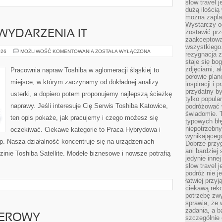
slow travel 
dużą ilością
można zapla
Wystarczy og
zostawić prz
WYDARZENIA IT
zaakceptowa
wszystkiego.
SPOŁECZNOŚĆ
026
MOŻLIWOŚĆ KOMENTOWANIA
ZOSTAŁA WYŁĄCZONA
rezygnacja z
I
staje się bo
WYDARZENIA
IT
zdjęciami, 
Pracownia napraw Toshiba w aglomeracji śląskiej to
połowie plan
miejsce, w którym zaczynamy od dokładnej analizy
inspiracji i
przydatny 
usterki, a dopiero potem proponujemy najlepszą ścieżkę
tylko popular
naprawy. Jeśli interesuje Cię Serwis Toshiba Katowice,
podróżować w
świadomie. 
ten opis pokaże, jak pracujemy i czego możesz się
typowych bł
niepotrzebn
oczekiwać. Ciekawe kategorie to Praca Hybrydowa i
wynikającego
ap. Nasza działalność koncentruje się na urządzeniach
Dobrze przy
ani bardzie
zinie Toshiba Satellite. Modele biznesowe i nowsze potrafią
jedynie inne
slow travel 
podróż nie j
łatwiej przy
ciekawą rek
potrzebę zw
sprawia, że
zadania, a b
TEROWY
szczególnie 