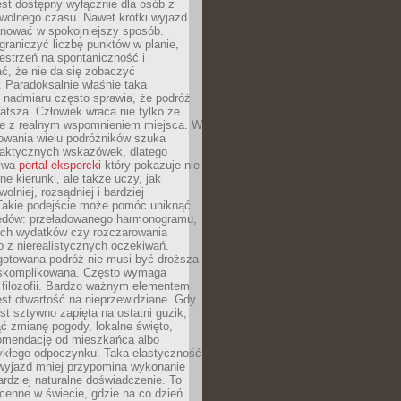
jest dostępny wyłącznie dla osób z
 wolnego czasu. Nawet krótki wyjazd
nować w spokojniejszy sposób.
raniczyć liczbę punktów w planie,
estrzeń na spontaniczność i
ć, że nie da się zobaczyć
 Paradoksalnie właśnie taka
 nadmiaru często sprawia, że podróż
gatsza. Człowiek wraca nie tylko ze
ale z realnym wspomnieniem miejsca. W
owania wielu podróżników szuka
 praktycznych wskazówek, dlatego
bywa
portal ekspercki
który pokazuje nie
ne kierunki, ale także uczy, jak
olniej, rozsądniej i bardziej
Takie podejście może pomóc uniknąć
ędów: przeładowanego harmonogramu,
ych wydatków czy rozczarowania
 z nierealistycznych oczekiwań.
gotowana podróż nie musi być droższa
j skomplikowana. Często wymaga
j filozofii. Bardzo ważnym elementem
jest otwartość na nieprzewidziane. Gdy
est sztywno zapięta na ostatni guzik,
jąć zmianę pogody, lokalne święto,
omendację od mieszkańca albo
ykłego odpoczynku. Taka elastyczność
 wyjazd mniej przypomina wykonanie
ardziej naturalne doświadczenie. To
cenne w świecie, gdzie na co dzień