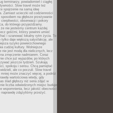
g terminarzy, powiadomień i ciągłej
ktywności. Slow travel może też
ze spojrzenie na samą ideę
a. Zamiast ucieczki od codzienności
no sposobem na głębsze przeżywanie
 cierpliwości, obserwacji i pokory
ca, do którego przyjeżdżamy.
 że nie jesteśmy centrum każdej
 lecz gośćmi, którzy powinni umieć
chać i szanować lokalny rytm życia. To
e tylko daje większą satysfakcję, ale
iejsza ryzyko powierzchownego
a cudzej kultury. Wolniejsze
 nie jest modą dla nielicznych, lecz
 na zmęczenie nadmiarem. Coraz
nie chce już wyjazdów, po których
czywać jeszcze tydzień. Szukają
ci, spokoju i sensu. Chcą pamiętać
 widzieli, ale co poczuli. Slow travel
 mniej może znaczyć więcej, a podróż
prawdę wartościowa wtedy, gdy
as ślad głębszy niż seria zdjęć w
o nie liczba odwiedzonych miejsc buduje
ze wspomnienia, lecz jakość obecności
e naprawdę zdążyliśmy przeżyć.