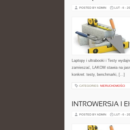
POSTED BY ADMIN
LUT - 6 - 2
Laptopy i ultrabooki i Testy wydaj
zamieszać, LAKOM stawia na jasn
konkret: testy, benchmarki, […]
CATEGORIES:
NIERUCHOMOŚCI
INTROWERSJA I 
POSTED BY ADMIN
LUT - 6 - 2