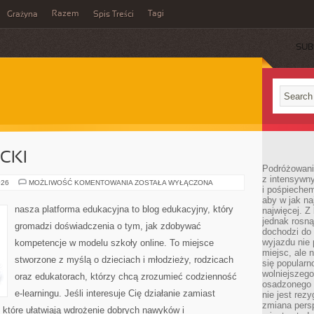
Razem
Tagi
Grażyna
Spis Treści
SUB
CKI
Podróżowanie
z intensywn
SZKOLNE
026
MOŻLIWOŚĆ KOMENTOWANIA
ZOSTAŁA WYŁĄCZONA
i pośpiechem
LIFEHACKI
aby w jak n
nasza platforma edukacyjna to blog edukacyjny, który
najwięcej. Z
jednak rosną
gromadzi doświadczenia o tym, jak zdobywać
dochodzi do
wyjazdu nie 
kompetencje w modelu szkoły online. To miejsce
miejsc, ale 
stworzone z myślą o dzieciach i młodzieży, rodzicach
się popularn
wolniejszego
oraz edukatorach, którzy chcą zrozumieć codzienność
osadzonego w
e-learningu. Jeśli interesuje Cię działanie zamiast
nie jest rez
zmiana pers
, które ułatwiają wdrożenie dobrych nawyków i