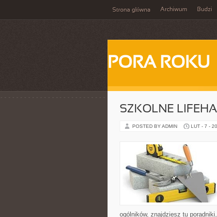
Archiwum
Budzi
Strona główna
PORA ROKU
SZKOLNE LIFEHA
POSTED BY ADMIN
LUT - 7 - 2
ogólników, znajdziesz tu poradniki