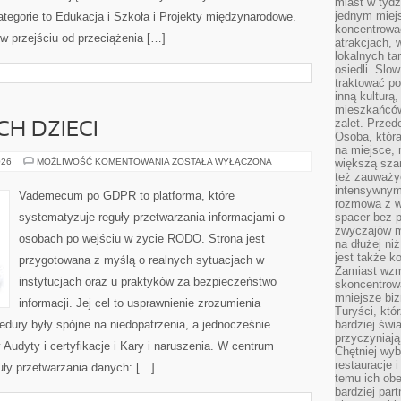
miast w tydz
jednym miej
tegorie to Edukacja i Szkoła i Projekty międzynarodowe.
koncentrować
 w przejściu od przeciążenia […]
atrakcjach, 
lokalnych ta
osiedli. Slo
traktować po
inną kulturą
mieszkańców
zalet. Prze
H DZIECI
Osoba, która
na miejsce, 
OCHRONA
026
MOŻLIWOŚĆ KOMENTOWANIA
ZOSTAŁA WYŁĄCZONA
większą sza
DANYCH
też zauważyć
DZIECI
intensywnym
Vademecum po GDPR to platforma, które
rozmowa z w
systematyzuje reguły przetwarzania informacjami o
spacer bez 
zwyczajów m
osobach po wejściu w życie RODO. Strona jest
na dłużej ni
jest także k
przygotowana z myślą o realnych sytuacjach w
Zamiast wzm
instytucjach oraz u praktyków za bezpieczeństwo
skoncentrow
mniejsze biz
informacji. Jej cel to usprawnienie zrozumienia
Turyści, któ
edury były spójne na niedopatrzenia, a jednocześnie
bardziej świ
przyczyniają
Audyty i certyfikacje i Kary i naruszenia. W centrum
Chętniej wyb
restauracje 
guły przetwarzania danych: […]
temu ich obe
bardziej par