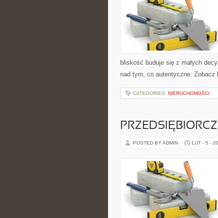
bliskość buduje się z małych decy
nad tym, co autentyczne. Zobacz 
CATEGORIES:
NIERUCHOMOŚCI
PRZEDSIĘBIORCZ
POSTED BY ADMIN
LUT - 5 - 2