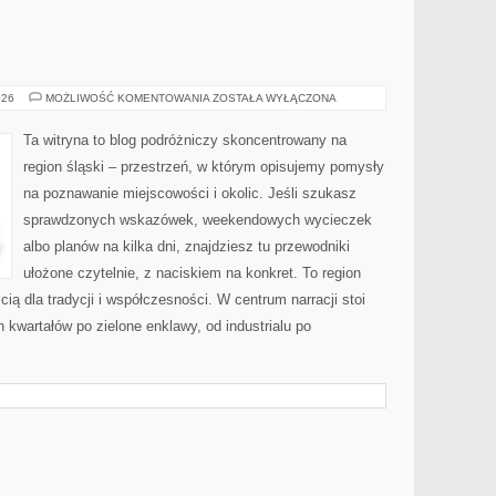
RUDA
026
MOŻLIWOŚĆ KOMENTOWANIA
ZOSTAŁA WYŁĄCZONA
ŚLĄSKA
Ta witryna to blog podróżniczy skoncentrowany na
region śląski – przestrzeń, w którym opisujemy pomysły
na poznawanie miejscowości i okolic. Jeśli szukasz
sprawdzonych wskazówek, weekendowych wycieczek
albo planów na kilka dni, znajdziesz tu przewodniki
ułożone czytelnie, z naciskiem na konkret. To region
cią dla tradycji i współczesności. W centrum narracji stoi
 kwartałów po zielone enklawy, od industrialu po