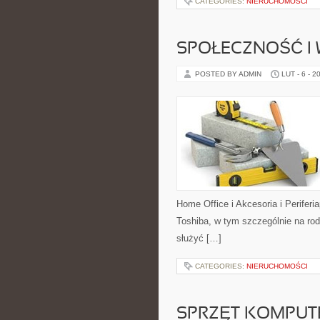
CATEGORIES:
NIERUCHOMOŚCI
SPOŁECZNOŚĆ I 
POSTED BY ADMIN
LUT - 6 - 2
Home Office i Akcesoria i Periferi
Toshiba, w tym szczególnie na rod
służyć […]
CATEGORIES:
NIERUCHOMOŚCI
SPRZĘT KOMPU