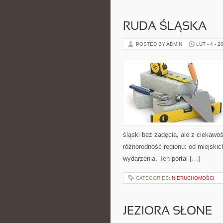
RUDA ŚLĄSKA
POSTED BY ADMIN
LUT - 4 - 2
śląski bez zadęcia, ale z ciekawoś
różnorodność regionu: od miejskich
wydarzenia. Ten portal […]
CATEGORIES:
NIERUCHOMOŚCI
JEZIORA SŁONE