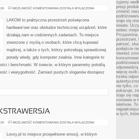
żyjemy wedłu
presji produ
SPRZĘT
026
MOŻLIWOŚĆ KOMENTOWANIA
ZOSTAŁA WYŁĄCZONA
zmienić nas
KOMPUTEROWY
podróżowani
LAKOM to praktyczna przestrzeń poświęcona
staje się o
świata. Uczy
hardware’owi oraz obsłudze technicznej urządzeń, które
wobec miejs
Przypomina,
działają nam w codziennych zadaniach. To miejsce
przestrzeni,
stworzone z myślą o osobach, które chcą kupować
patrzeć, słu
podejście ni
mądrzej, a także o tych, którzy potrzebują sprawdzonej
również zmn
porady wtedy, gdy komputer zwalnia. Inne kategorie to
konsumowani
podróżowanie
ności i benchmarki. W świecie, w którym parametry potrafią
odpowiedzią
więcej osób 
ość i wiarygodność. Zamiast pustych sloganów dostajesz
trzeba odpo
autentycznoś
nie tylko, co
pokazuje, że
staje się na
zostawia w n
telefonie. T
najpiękniejs
EKSTRAWERSJA
w tych, któr
INTROWERSJA
026
MOŻLIWOŚĆ KOMENTOWANIA
ZOSTAŁA WYŁĄCZONA
I
EKSTRAWERSJA
Lovsy.pl to miejsce przepełnione emocji, w którym