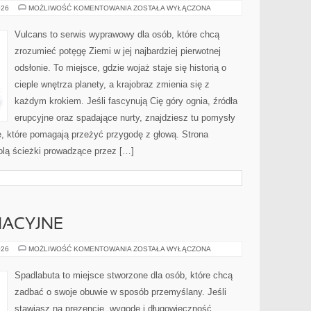
JEZIORA
026
MOŻLIWOŚĆ KOMENTOWANIA
ZOSTAŁA WYŁĄCZONA
SŁONE
Vulcans to serwis wyprawowy dla osób, które chcą
zrozumieć potęgę Ziemi w jej najbardziej pierwotnej
odsłonie. To miejsce, gdzie wojaż staje się historią o
cieple wnętrza planety, a krajobraz zmienia się z
każdym krokiem. Jeśli fascynują Cię góry ognia, źródła
erupcyjne oraz spadające nurty, znajdziesz tu pomysły
ę, które pomagają przeżyć przygodę z głową. Strona
olą ścieżki prowadzące przez […]
NACYJNE
PORADY
026
MOŻLIWOŚĆ KOMENTOWANIA
ZOSTAŁA WYŁĄCZONA
PIELĘGNACYJNE
Spadlabuta to miejsce stworzone dla osób, które chcą
zadbać o swoje obuwie w sposób przemyślany. Jeśli
stawiasz na prezencję, wygodę i długowieczność