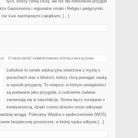
tych, którzy cenią ciszę, ale też dla miłośników przygód
kże Gastronomia i regionalne smaki i Religia i pielgrzymki.
 raz kusi nastrojowymi zakątkami, […]
INFORMATYKA
026
MOŻLIWOŚĆ KOMENTOWANIA
ZOSTAŁA WYŁĄCZONA
Lulitulisie to serwis edukacyjna stworzona z myślą o
pociechach oraz o bliskich, którzy chcą pomagać naukę
w sposób przyjazny. To miejsce, w którym umiejętności
są podawane jako przygoda, a codzienne zadania
zamieniają się w satysfakcję. Strona łączy rozwijanie z
kreatywnością, dzięki czemu dziecko może odkrywać
ajbardziej wciąga. Polecamy Wiedza o społeczeństwie (WOS)
orzenie bezpiecznej przestrzeni, w której nauka odbywa […]