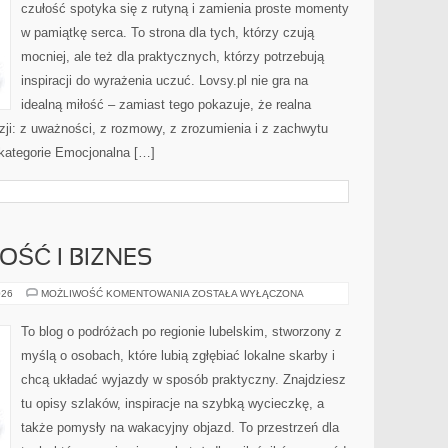
czułość spotyka się z rutyną i zamienia proste momenty
w pamiątkę serca. To strona dla tych, którzy czują
mocniej, ale też dla praktycznych, którzy potrzebują
inspiracji do wyrażenia uczuć. Lovsy.pl nie gra na
idealną miłość – zamiast tego pokazuje, że realna
zji: z uważności, z rozmowy, z zrozumienia i z zachwytu
kategorie Emocjonalna […]
OŚĆ I BIZNES
PRZEDSIĘBIORCZOŚĆ
026
MOŻLIWOŚĆ KOMENTOWANIA
ZOSTAŁA WYŁĄCZONA
I
BIZNES
To blog o podróżach po regionie lubelskim, stworzony z
myślą o osobach, które lubią zgłębiać lokalne skarby i
chcą układać wyjazdy w sposób praktyczny. Znajdziesz
tu opisy szlaków, inspiracje na szybką wycieczkę, a
także pomysły na wakacyjny objazd. To przestrzeń dla