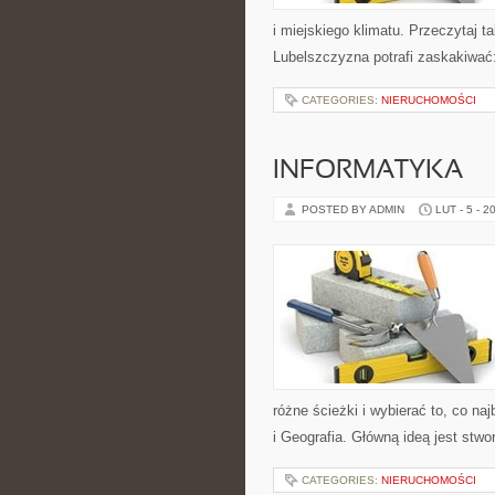
i miejskiego klimatu. Przeczytaj ta
Lubelszczyzna potrafi zaskakiwać:
CATEGORIES:
NIERUCHOMOŚCI
INFORMATYKA
POSTED BY ADMIN
LUT - 5 - 2
różne ścieżki i wybierać to, co n
i Geografia. Główną ideą jest stw
CATEGORIES:
NIERUCHOMOŚCI