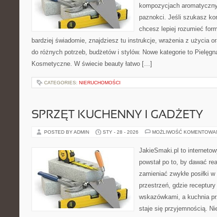
kompozycjach aromatycznyc
paznokci. Jeśli szukasz k
chcesz lepiej rozumieć form
bardziej świadomie, znajdziesz tu instrukcje, wrażenia z użycia
do różnych potrzeb, budżetów i stylów. Nowe kategorie to Pielęgn
Kosmetyczne. W świecie beauty łatwo […]
CATEGORIES:
NIERUCHOMOŚCI
SPRZĘT KUCHENNY I GADŻETY
POSTED BY ADMIN
STY - 28 - 2026
MOŻLIWOŚĆ KOMENTOWA
JakieSmaki.pl to internetow
powstał po to, by dawać rea
zamieniać zwykłe posiłki w
przestrzeń, gdzie receptury
wskazówkami, a kuchnia pr
staje się przyjemnością. Ni