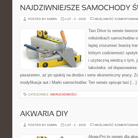
NAJDZIWNIEJSZE SAMOCHODY Ś
POSTED BY ADMIN
LUT - 3 - 2026
MOŻLIWOŚĆ KOMENTOWAN
Taxi Drive to serwis tworzo
miłośnikach samochodów or
lepiej zrozumieć branżę tra
którym codzienność spotyk
i użyteczną wiedzą o tym, 
taksówka: od dopasowania p
pasażerem, aż po spokój na drodze i sens ekonomiczny pracy. Zo
modyfikacje aut i Marki samochodów. Ten serwis opisuje taxi […]
CATEGORIES:
NIERUCHOMOŚCI
AKWARIA DIY
POSTED BY ADMIN
LUT - 2 - 2026
MOŻLIWOŚĆ KOMENTOWAN
Akwa-Pro to serwis dla akw