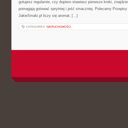
gotujesz regularnie, czy dopiero stawiasz pierwsze kroki, znajdzies
pomagają gotować sprytniej i jeść smaczniej. Polecamy Przepisy 
JakieSmaki.pl liczy się aromat, […]
CATEGORIES:
NIERUCHOMOŚCI