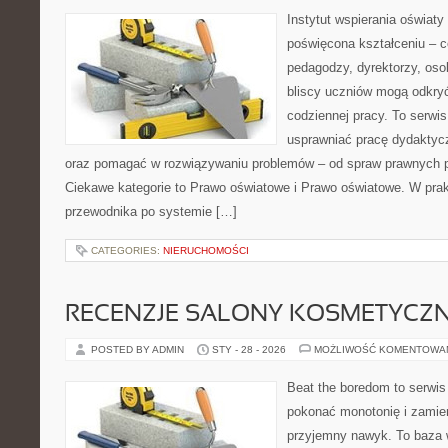
Instytut wspierania oświat
poświęcona kształceniu – 
pedagodzy, dyrektorzy, oso
bliscy uczniów mogą odkryć
codziennej pracy. To serwi
usprawniać pracę dydaktyc
oraz pomagać w rozwiązywaniu problemów – od spraw prawnych 
Ciekawe kategorie to Prawo oświatowe i Prawo oświatowe. W prakt
przewodnika po systemie […]
CATEGORIES:
NIERUCHOMOŚCI
RECENZJE SALONY KOSMETYCZ
POSTED BY ADMIN
STY - 28 - 2026
MOŻLIWOŚĆ KOMENTOWA
Beat the boredom to serwis
pokonać monotonię i zamie
przyjemny nawyk. To baza 