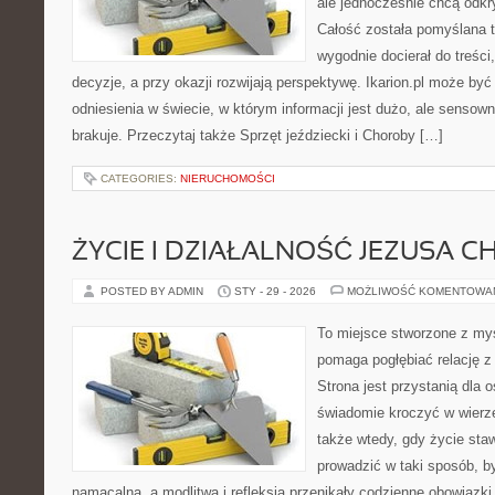
ale jednocześnie chcą odkr
Całość została pomyślana 
wygodnie docierał do treśc
decyzje, a przy okazji rozwijają perspektywę. Ikarion.pl może by
odniesienia w świecie, w którym informacji jest dużo, ale senso
brakuje. Przeczytaj także Sprzęt jeździecki i Choroby […]
CATEGORIES:
NIERUCHOMOŚCI
ŻYCIE I DZIAŁALNOŚĆ JEZUSA 
POSTED BY ADMIN
STY - 29 - 2026
MOŻLIWOŚĆ KOMENTOWA
To miejsce stworzone z myś
pomaga pogłębiać relację z
Strona jest przystanią dla o
świadomie kroczyć w wierze 
także wtedy, gdy życie staw
prowadzić w taki sposób, b
namacalna, a modlitwa i refleksja przenikały codzienne obowiązki