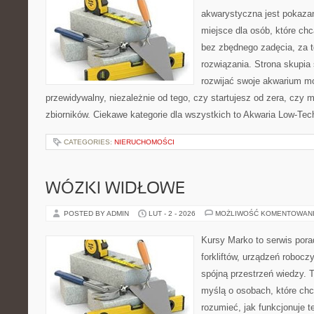
akwarystyczna jest pokazan
miejsce dla osób, które ch
bez zbędnego zadęcia, za t
rozwiązania. Strona skupia
rozwijać swoje akwarium m
przewidywalny, niezależnie od tego, czy startujesz od zera, czy 
zbiorników. Ciekawe kategorie dla wszystkich to Akwaria Low-Tec
CATEGORIES:
NIERUCHOMOŚCI
WÓZKI WIDŁOWE
POSTED BY ADMIN
LUT - 2 - 2026
MOŻLIWOŚĆ KOMENTOWAN
Kursy Marko to serwis pora
forkliftów, urządzeń robocz
spójną przestrzeń wiedzy. 
myślą o osobach, które chc
rozumieć, jak funkcjonuje te