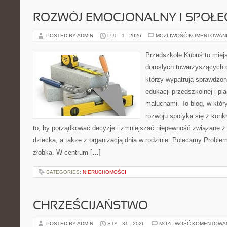
ROZWÓJ EMOCJONALNY I SPOŁE
POSTED BY ADMIN
LUT - 1 - 2026
MOŻLIWOŚĆ KOMENTOWAN
Przedszkole Kubuś to miej
dorosłych towarzyszących 
którzy wypatrują sprawdzon
edukacji przedszkolnej i pl
maluchami. To blog, w któr
rozwoju spotyka się z konk
to, by porządkować decyzje i zmniejszać niepewność związane z
dziecka, a także z organizacją dnia w rodzinie. Polecamy Prob
żłobka. W centrum […]
CATEGORIES:
NIERUCHOMOŚCI
CHRZEŚCIJAŃSTWO
POSTED BY ADMIN
STY - 31 - 2026
MOŻLIWOŚĆ KOMENTOWA