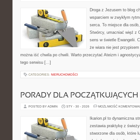
Droga z Jezusem to blog ch
wsparciem w zwykłym rytme
serca. To miejsce dla osób,
Stwórcy, umacniać więź z 
sens w świetle Ewangelii. C
że wiara nie jest przypisem 
można iść chwila po chwili. Warto przeczytać Ateizm i agnosty
tego serwisu […]
CATEGORIES:
NIERUCHOMOŚCI
PORADY DLA POCZĄTKUJĄCYCH
POSTED BY ADMIN
STY - 30 - 2026
MOŻLIWOŚĆ KOMENTOWA
Ikarion.pl to dynamiczna st
zestawia praktykę z śwież
stworzone dla osób, które l