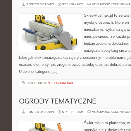
POSTED BY ADMIN
STY - 28 - 2026
MOŻLIWOŚĆ KOMENTOWA
Sklep-Pusmak.pl to serwis 
myślą o osobach, które wz
mieszkanie, wykańczają wnę
mieć pewność, że każda pr
będzie zrobiona dokładnie.
narzędzia spotykają się z 
takie jak elektronarzędzia łączą się z codziennymi problemami: 
osadzić elementy, jak zregenerować usterkę oraz jak dobrać sur
Ulubione kategorie […]
CATEGORIES:
NIERUCHOMOŚCI
OGRODY TEMATYCZNE
POSTED BY ADMIN
STY - 27 - 2026
MOŻLIWOŚĆ KOMENTOWA
Świat roślin to platforma, w 
spotyka się z doświadczeni