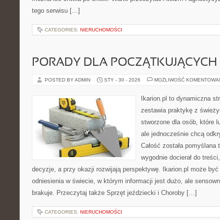
tego serwisu […]
CATEGORIES:
NIERUCHOMOŚCI
PORADY DLA POCZĄTKUJĄCYCH
POSTED BY ADMIN
STY - 30 - 2026
MOŻLIWOŚĆ KOMENTOWA
Ikarion.pl to dynamiczna st
zestawia praktykę z śwież
stworzone dla osób, które l
ale jednocześnie chcą odkr
Całość została pomyślana 
wygodnie docierał do treśc
decyzje, a przy okazji rozwijają perspektywę. Ikarion.pl może by
odniesienia w świecie, w którym informacji jest dużo, ale senso
brakuje. Przeczytaj także Sprzęt jeździecki i Choroby […]
CATEGORIES:
NIERUCHOMOŚCI