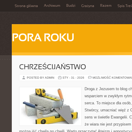
Archiwum
Budzi
Razem
Strona główna
Grażyna
Spis Treś
PORA ROKU
CHRZEŚCIJAŃSTWO
POSTED BY ADMIN
STY - 31 - 2026
MOŻLIWOŚĆ KOMENTOWA
Droga z Jezusem to blog ch
wsparciem w zwykłym rytme
serca. To miejsce dla osób,
Stwórcy, umacniać więź z 
sens w świetle Ewangelii. C
że wiara nie jest przypisem 
można iść chwila po chwili. Warto przeczytać Ateizm i agnosty