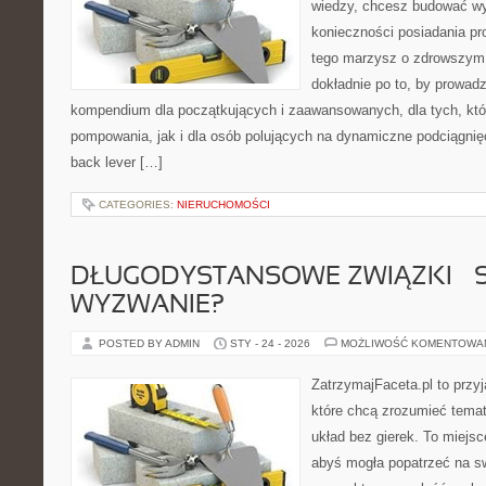
wiedzy, chcesz budować w
konieczności posiadania pro
tego marzysz o zdrowszym c
dokładnie po to, by prowadz
kompendium dla początkujących i zaawansowanych, dla tych, któr
pompowania, jak i dla osób polujących na dynamiczne podciągnięci
back lever […]
CATEGORIES:
NIERUCHOMOŚCI
DŁUGODYSTANSOWE ZWIĄZKI – 
WYZWANIE?
POSTED BY ADMIN
STY - 24 - 2026
MOŻLIWOŚĆ KOMENTOWA
ZatrzymajFaceta.pl to przyj
które chcą zrozumieć temat
układ bez gierek. To miejs
abyś mogła popatrzeć na sw