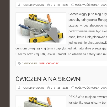
POSTED BY ADMIN
STY - 25 - 2026
MOŻLIWOŚĆ KOMENTOWA
GorąceWęgry.pl to blog tury
potrzeby odkrywania Europ
przyjazny, bez zbędnego na
podróżowanie musi być sko
osób, które lubią planować 
jednocześnie chcą zostawi
centrum uwagi są kraj term i papryki, jednak naturalnie przewijają 
Czechy oraz kraj Tatr, jaskiń i źródeł. To właśnie ta cztery kierunk
CATEGORIES:
NIERUCHOMOŚCI
ĆWICZENIA NA SIŁOWNI
POSTED BY ADMIN
STY - 25 - 2026
MOŻLIWOŚĆ KOMENTOWA
PZKiSW to miejsce stworzo
kalistenikę oraz uliczny tre