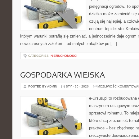
pielęgnacji ogrodów. To opo
działka może zamienić się w
czują się najlepiej, a czł
centrum tej idei stoi Kraków 
którym warunki potrafią się zmieniać, a jednocześnie daje ogrom 
nowoczesnych założeń – od małych zakątków po […]
CATEGORIES:
NIERUCHOMOŚCI
GOSPODARKA WIEJSKA
POSTED BY ADMIN
STY - 26 - 2026
MOŻLIWOŚĆ KOMENTOWA
e-Ursus.pl to rozbudowana 
maszynom uciągowym oraz 
sprzętowi rolnemu. To miej
które chcą zrozumieć tema
praktyce – bez zbędnego na
rzeczywiste doświadczenia.