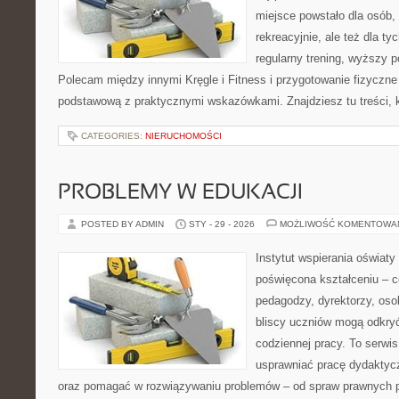
miejsce powstało dla osób,
rekreacyjnie, ale też dla ty
regularny trening, wyższy p
Polecam między innymi Kręgle i Fitness i przygotowanie fizyczne
podstawową z praktycznymi wskazówkami. Znajdziesz tu treści, k
CATEGORIES:
NIERUCHOMOŚCI
PROBLEMY W EDUKACJI
POSTED BY ADMIN
STY - 29 - 2026
MOŻLIWOŚĆ KOMENTOWA
Instytut wspierania oświat
poświęcona kształceniu – 
pedagodzy, dyrektorzy, oso
bliscy uczniów mogą odkryć
codziennej pracy. To serwi
usprawniać pracę dydaktyc
oraz pomagać w rozwiązywaniu problemów – od spraw prawnych 