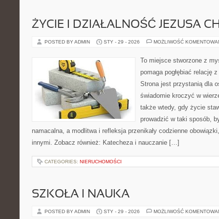
ŻYCIE I DZIAŁALNOŚĆ JEZUSA 
POSTED BY ADMIN
STY - 29 - 2026
MOŻLIWOŚĆ KOMENTOWA
To miejsce stworzone z myś
pomaga pogłębiać relację z
Strona jest przystanią dla o
świadomie kroczyć w wierze 
także wtedy, gdy życie staw
prowadzić w taki sposób, b
namacalna, a modlitwa i refleksja przenikały codzienne obowiązki
innymi. Zobacz również: Katecheza i nauczanie […]
CATEGORIES:
NIERUCHOMOŚCI
SZKOŁA I NAUKA
POSTED BY ADMIN
STY - 29 - 2026
MOŻLIWOŚĆ KOMENTOWA