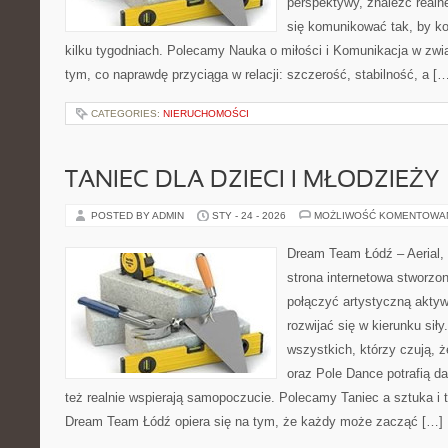
perspektywy, znaleźć real
się komunikować tak, by ko
kilku tygodniach. Polecamy Nauka o miłości i Komunikacja w zwią
tym, co naprawdę przyciąga w relacji: szczerość, stabilność, a [
CATEGORIES:
NIERUCHOMOŚCI
TANIEC DLA DZIECI I MŁODZIEŻY
POSTED BY ADMIN
STY - 24 - 2026
MOŻLIWOŚĆ KOMENTOWA
Dream Team Łódź – Aerial, 
strona internetowa stworzon
połączyć artystyczną aktyw
rozwijać się w kierunku siły
wszystkich, którzy czują, 
oraz Pole Dance potrafią dać
też realnie wspierają samopoczucie. Polecamy Taniec a sztuka i te
Dream Team Łódź opiera się na tym, że każdy może zacząć […]