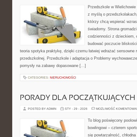
Przedszkole w Wielichowie 
z myślą o przedszkolakach,
którzy chcą wspierać wzras
świadomy. Strona gromadzi
codzienności z dzieckiem, o
budować poczucie bliskości
teoria spotyka praktykę, dzięki czemu łatwiej wdrażać sensowne r
przedszkolnej. Przedszkole i adaptacja o Problemy wychowawcze.
pomysły na zabawy dopasowane […]
CATEGORIES:
NIERUCHOMOŚCI
PORADY DLA POCZĄTKUJĄCYCH
POSTED BY ADMIN
STY - 29 - 2026
MOŻLIWOŚĆ KOMENTOWA
To blog poświęcony poolowi
bowlingowi – czterem sporto
się powtarzalność, chłodna 