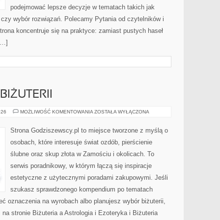
podejmować lepsze decyzje w tematach takich jak
t czy wybór rozwiązań. Polecamy Pytania od czytelników i
Strona koncentruje się na praktyce: zamiast pustych haseł
[…]
BIŻUTERII
DIY
026
MOŻLIWOŚĆ KOMENTOWANIA
ZOSTAŁA WYŁĄCZONA
–
TWORZENIE
BIŻUTERII
Strona Godziszewscy.pl to miejsce tworzone z myślą o
osobach, które interesuje świat ozdób, pierścienie
ślubne oraz skup złota w Zamościu i okolicach. To
serwis poradnikowy, w którym łączą się inspiracje
estetyczne z użytecznymi poradami zakupowymi. Jeśli
szukasz sprawdzonego kompendium po tematach
ieć oznaczenia na wyrobach albo planujesz wybór biżuterii,
 na stronie Biżuteria a Astrologia i Ezoteryka i Biżuteria