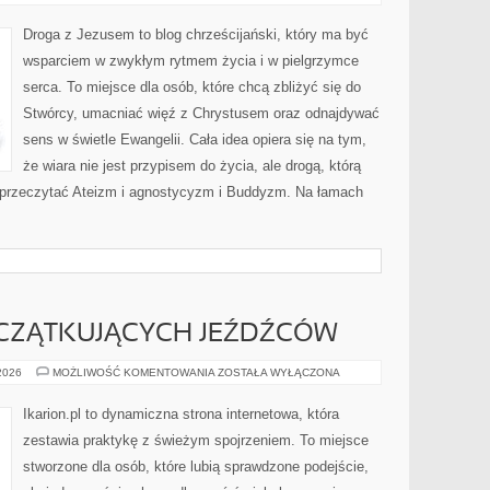
Droga z Jezusem to blog chrześcijański, który ma być
wsparciem w zwykłym rytmem życia i w pielgrzymce
serca. To miejsce dla osób, które chcą zbliżyć się do
Stwórcy, umacniać więź z Chrystusem oraz odnajdywać
sens w świetle Ewangelii. Cała idea opiera się na tym,
że wiara nie jest przypisem do życia, ale drogą, którą
o przeczytać Ateizm i agnostycyzm i Buddyzm. Na łamach
CZĄTKUJĄCYCH JEŹDŹCÓW
PORADY
 2026
MOŻLIWOŚĆ KOMENTOWANIA
ZOSTAŁA WYŁĄCZONA
DLA
POCZĄTKUJĄCYCH
JEŹDŹCÓW
Ikarion.pl to dynamiczna strona internetowa, która
zestawia praktykę z świeżym spojrzeniem. To miejsce
stworzone dla osób, które lubią sprawdzone podejście,