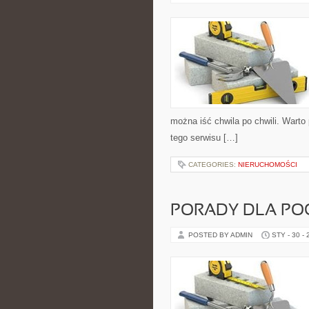
można iść chwila po chwili. Wart
tego serwisu […]
CATEGORIES:
NIERUCHOMOŚCI
PORADY DLA PO
POSTED BY ADMIN
STY - 30 -