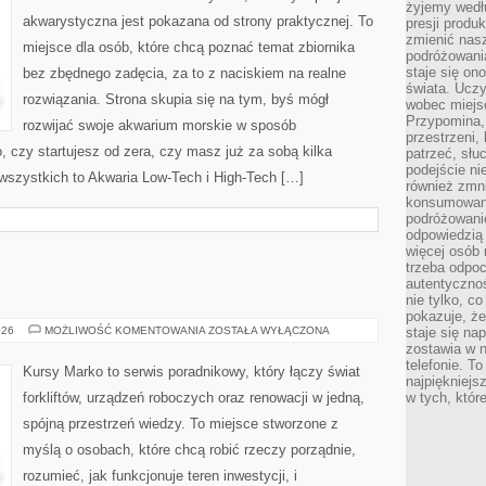
żyjemy wedłu
akwarystyczna jest pokazana od strony praktycznej. To
presji produ
zmienić nas
miejsce dla osób, które chcą poznać temat zbiornika
podróżowani
staje się o
bez zbędnego zadęcia, za to z naciskiem na realne
świata. Uczy
rozwiązania. Strona skupia się na tym, byś mógł
wobec miejs
Przypomina,
rozwijać swoje akwarium morskie w sposób
przestrzeni,
, czy startujesz od zera, czy masz już za sobą kilka
patrzeć, słu
podejście ni
 wszystkich to Akwaria Low-Tech i High-Tech […]
również zmn
konsumowani
podróżowanie
odpowiedzią
więcej osób 
trzeba odpo
autentycznoś
nie tylko, co
pokazuje, że
WÓZKI
026
MOŻLIWOŚĆ KOMENTOWANIA
ZOSTAŁA WYŁĄCZONA
staje się na
WIDŁOWE
zostawia w n
telefonie. T
Kursy Marko to serwis poradnikowy, który łączy świat
najpiękniejs
forkliftów, urządzeń roboczych oraz renowacji w jedną,
w tych, któr
spójną przestrzeń wiedzy. To miejsce stworzone z
myślą o osobach, które chcą robić rzeczy porządnie,
rozumieć, jak funkcjonuje teren inwestycji, i