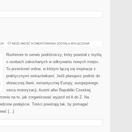
SZWECJA
026
MOŻLIWOŚĆ KOMENTOWANIA
ZOSTAŁA WYŁĄCZONA
Rushmore to serwis podróżniczy, który powstał z myślą
o osobach zakochanych w odkrywaniu nowych miejsc.
To przestrzeń online, w którym łączą się inspiracje z
praktycznymi wskazówkami. Jeśli planujesz podróż do
słonecznej Iberii, romantycznej Europy, europejskiego
serca motoryzacji, Austrii albo Republiki Czeskiej,
rzenie na to, jak zorganizować wyjazd od A do Z. Na
wdzone podejście. Treści powstają tak, by pomagać
ować […]