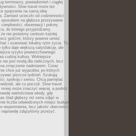
g terminarzy, powiadomień i ciągłej
ktywności. Slow travel może też
ze spojrzenie na samą ideę
a. Zamiast ucieczki od codzienności
no sposobem na głębsze przeżywanie
 cierpliwości, obserwacji i pokory
ca, do którego przyjeżdżamy.
 że nie jesteśmy centrum każdej
 lecz gośćmi, którzy powinni umieć
chać i szanować lokalny rytm życia. To
e tylko daje większą satysfakcję, ale
iejsza ryzyko powierzchownego
a cudzej kultury. Wolniejsze
 nie jest modą dla nielicznych, lecz
 na zmęczenie nadmiarem. Coraz
nie chce już wyjazdów, po których
czywać jeszcze tydzień. Szukają
ci, spokoju i sensu. Chcą pamiętać
 widzieli, ale co poczuli. Slow travel
 mniej może znaczyć więcej, a podróż
prawdę wartościowa wtedy, gdy
as ślad głębszy niż seria zdjęć w
o nie liczba odwiedzonych miejsc buduje
ze wspomnienia, lecz jakość obecności
e naprawdę zdążyliśmy przeżyć.