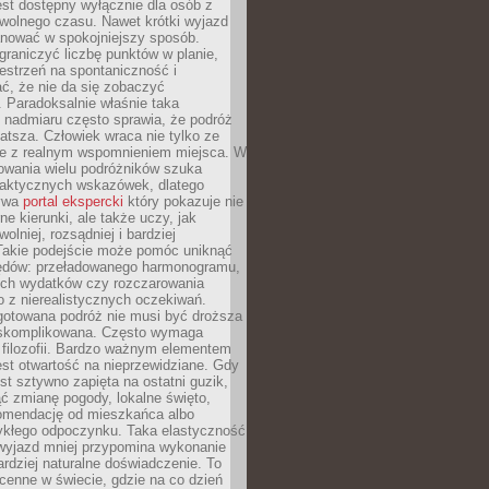
jest dostępny wyłącznie dla osób z
 wolnego czasu. Nawet krótki wyjazd
nować w spokojniejszy sposób.
raniczyć liczbę punktów w planie,
estrzeń na spontaniczność i
ć, że nie da się zobaczyć
 Paradoksalnie właśnie taka
 nadmiaru często sprawia, że podróż
gatsza. Człowiek wraca nie tylko ze
ale z realnym wspomnieniem miejsca. W
owania wielu podróżników szuka
 praktycznych wskazówek, dlatego
bywa
portal ekspercki
który pokazuje nie
ne kierunki, ale także uczy, jak
olniej, rozsądniej i bardziej
Takie podejście może pomóc uniknąć
ędów: przeładowanego harmonogramu,
ych wydatków czy rozczarowania
 z nierealistycznych oczekiwań.
gotowana podróż nie musi być droższa
j skomplikowana. Często wymaga
j filozofii. Bardzo ważnym elementem
jest otwartość na nieprzewidziane. Gdy
est sztywno zapięta na ostatni guzik,
jąć zmianę pogody, lokalne święto,
omendację od mieszkańca albo
ykłego odpoczynku. Taka elastyczność
 wyjazd mniej przypomina wykonanie
ardziej naturalne doświadczenie. To
cenne w świecie, gdzie na co dzień