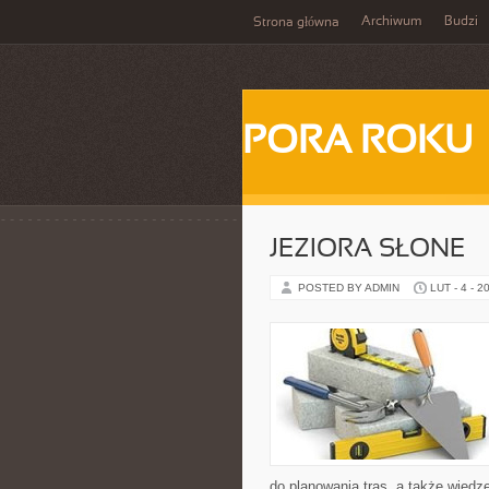
Archiwum
Budzi
Strona główna
PORA ROKU
JEZIORA SŁONE
POSTED BY ADMIN
LUT - 4 - 2
do planowania tras, a także wiedz