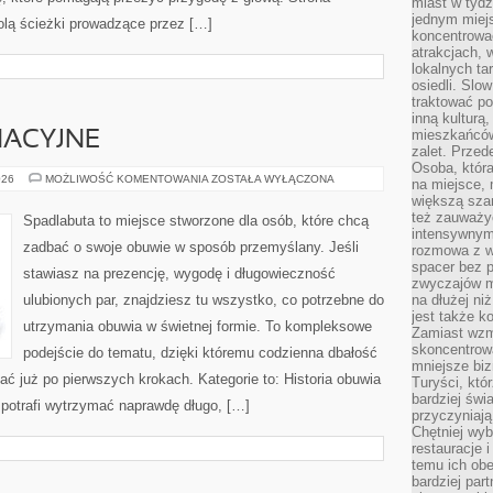
miast w tydz
jednym miej
olą ścieżki prowadzące przez […]
koncentrować
atrakcjach, 
lokalnych ta
osiedli. Slo
traktować po
inną kulturą
mieszkańców
NACYJNE
zalet. Prze
Osoba, która
PORADY
026
MOŻLIWOŚĆ KOMENTOWANIA
ZOSTAŁA WYŁĄCZONA
na miejsce, 
PIELĘGNACYJNE
większą sza
też zauważyć
Spadlabuta to miejsce stworzone dla osób, które chcą
intensywnym
zadbać o swoje obuwie w sposób przemyślany. Jeśli
rozmowa z w
spacer bez 
stawiasz na prezencję, wygodę i długowieczność
zwyczajów m
ulubionych par, znajdziesz tu wszystko, co potrzebne do
na dłużej ni
jest także k
utrzymania obuwia w świetnej formie. To kompleksowe
Zamiast wzm
skoncentrow
podejście do tematu, dzięki któremu codzienna dbałość
mniejsze biz
idać już po pierwszych krokach. Kategorie to: Historia obuwia
Turyści, któ
bardziej świ
 potrafi wytrzymać naprawdę długo, […]
przyczyniają
Chętniej wyb
restauracje 
temu ich obe
bardziej par