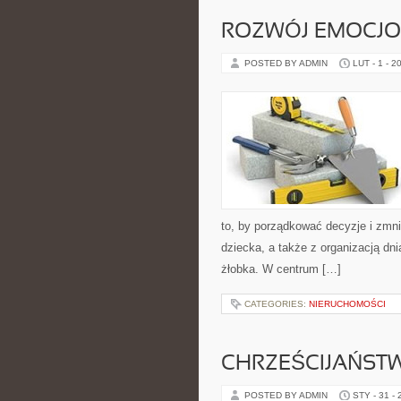
ROZWÓJ EMOCJO
POSTED BY ADMIN
LUT - 1 - 2
to, by porządkować decyzje i zmn
dziecka, a także z organizacją d
żłobka. W centrum […]
CATEGORIES:
NIERUCHOMOŚCI
CHRZEŚCIJAŃST
POSTED BY ADMIN
STY - 31 -