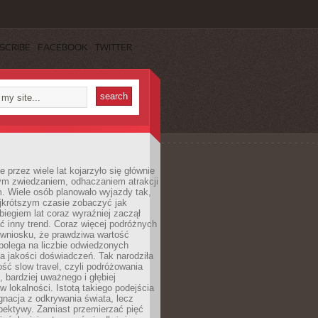
SCRIBE
FACEBOOK
TWITTER
 przez wiele lat kojarzyło się głównie
ym zwiedzaniem, odhaczaniem atrakcji
. Wiele osób planowało wyjazdy tak,
ajkrótszym czasie zobaczyć jak
 biegiem lat coraz wyraźniej zaczął
ć inny trend. Coraz więcej podróżnych
 wniosku, że prawdziwa wartość
polega na liczbie odwiedzonych
na jakości doświadczeń. Tak narodziła
ość slow travel, czyli podróżowania
, bardziej uważnego i głębiej
 lokalności. Istotą takiego podejścia
ygnacja z odkrywania świata, lecz
pektywy. Zamiast przemierzać pięć