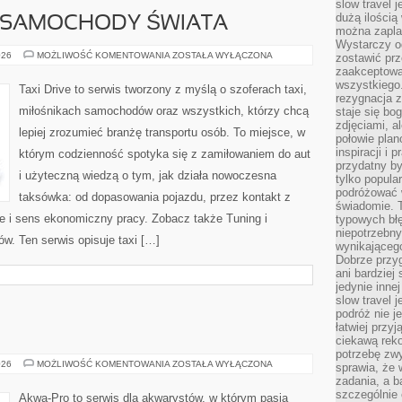
slow travel 
dużą ilością
E SAMOCHODY ŚWIATA
można zapla
Wystarczy og
NAJDZIWNIEJSZE
026
MOŻLIWOŚĆ KOMENTOWANIA
ZOSTAŁA WYŁĄCZONA
zostawić prz
SAMOCHODY
zaakceptowa
ŚWIATA
wszystkiego.
Taxi Drive to serwis tworzony z myślą o szoferach taxi,
rezygnacja z
miłośnikach samochodów oraz wszystkich, którzy chcą
staje się bo
zdjęciami, 
lepiej zrozumieć branżę transportu osób. To miejsce, w
połowie plan
inspiracji i
którym codzienność spotyka się z zamiłowaniem do aut
przydatny 
i użyteczną wiedzą o tym, jak działa nowoczesna
tylko popular
podróżować w
taksówka: od dopasowania pojazdu, przez kontakt z
świadomie. 
e i sens ekonomiczny pracy. Zobacz także Tuning i
typowych bł
niepotrzebn
w. Ten serwis opisuje taxi […]
wynikającego
Dobrze przy
ani bardzie
jedynie inne
slow travel 
podróż nie j
łatwiej przy
ciekawą rek
potrzebę zw
AKWARIA
026
MOŻLIWOŚĆ KOMENTOWANIA
ZOSTAŁA WYŁĄCZONA
sprawia, że
DIY
zadania, a b
szczególnie 
Akwa-Pro to serwis dla akwarystów, w którym pasja