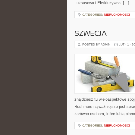
Luksusowa i Ekskluzywna. […]
CATEGORIES:
NIERUCHOMOŚCI
SZWECJA
POSTED BY ADMIN
LUT - 1 - 2
znajdziesz tu wieloaspektowe spoj
Rushmore najważniejsze jest spra
zarówno osobom, które lubią plan
CATEGORIES:
NIERUCHOMOŚCI