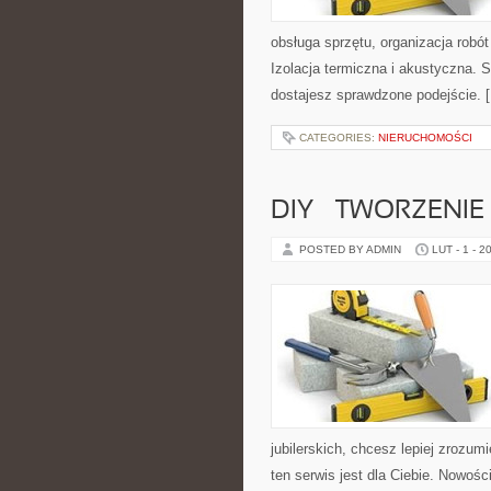
obsługa sprzętu, organizacja robó
Izolacja termiczna i akustyczna. 
dostajesz sprawdzone podejście. 
CATEGORIES:
NIERUCHOMOŚCI
DIY – TWORZENIE 
POSTED BY ADMIN
LUT - 1 - 2
jubilerskich, chcesz lepiej zrozum
ten serwis jest dla Ciebie. Nowości