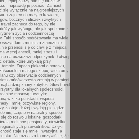
ień, lepiej zatrzymać się dłużej w
scu i naprawdę je poznać. Zamiast
 się wyłącznie na najgłośniejszych
warto zajrzeć do małych kawiarni,
rgów, bocznych uliczek i zwykłych
w travel zachęca do tego, by nie
dróży jak wyścigu, ale jak spotkanie z
, rytmem życia i codziennością
. Taki sposób podróżowania ma wiele
de wszystkim zmniejsza zmęczenie.
 nie przenosi się co chwilę z miejsca
ma więcej energii, mniej stresu i
nsę na prawdziwy odpoczynek. Łatwiej
 detale, które umykają przy
 tempie. Zapach piekarni o poranku,
łaścicielem małego sklepu, wieczorny
planu czy obserwacja codziennych
ieszkańców często zostają w pamięci
ż najbardziej znany zabytek. Slow travel
orzystny dla lokalnych społeczności.
acniać masową turystykę
aną w kilku punktach, wspiera
nesy i mniej oczywiste regiony.
rzy zostają dłużej i wydają pieniądze
adomie, często w naturalny sposób
 się do rozwoju lokalnej gospodarki.
ierają rodzinne pensjonaty, niewielkie
i regionalnych przewodników. Dzięki
cność staje się mniej inwazyjna, a
tnerska. Nie oznacza to oczywiście, że