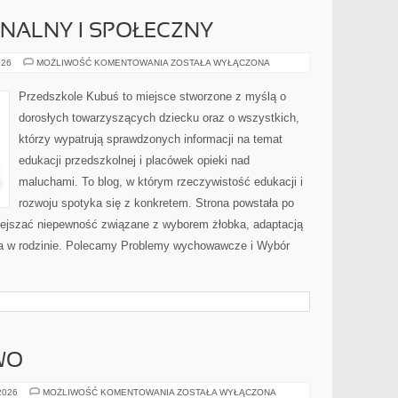
NALNY I SPOŁECZNY
ROZWÓJ
026
MOŻLIWOŚĆ KOMENTOWANIA
ZOSTAŁA WYŁĄCZONA
EMOCJONALNY
I
SPOŁECZNY
Przedszkole Kubuś to miejsce stworzone z myślą o
dorosłych towarzyszących dziecku oraz o wszystkich,
którzy wypatrują sprawdzonych informacji na temat
edukacji przedszkolnej i placówek opieki nad
maluchami. To blog, w którym rzeczywistość edukacji i
rozwoju spotyka się z konkretem. Strona powstała po
iejszać niepewność związane z wyborem żłobka, adaptacją
nia w rodzinie. Polecamy Problemy wychowawcze i Wybór
WO
CHRZEŚCIJAŃSTWO
 2026
MOŻLIWOŚĆ KOMENTOWANIA
ZOSTAŁA WYŁĄCZONA