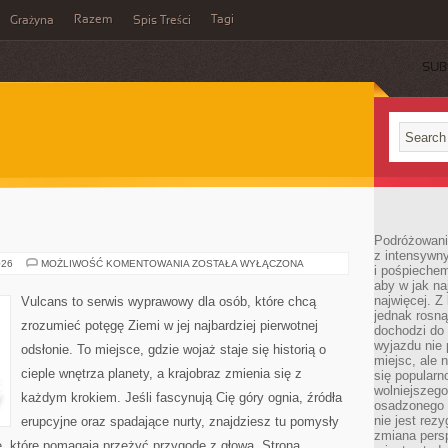
Razem
Tagi
Grażyna
Spis Treści
SUB
Podróżowanie
z intensywn
JEZIORA
026
MOŻLIWOŚĆ KOMENTOWANIA
ZOSTAŁA WYŁĄCZONA
i pośpiechem
SŁONE
aby w jak n
najwięcej. Z
Vulcans to serwis wyprawowy dla osób, które chcą
jednak rosną
zrozumieć potęgę Ziemi w jej najbardziej pierwotnej
dochodzi do
wyjazdu nie 
odsłonie. To miejsce, gdzie wojaż staje się historią o
miejsc, ale 
cieple wnętrza planety, a krajobraz zmienia się z
się popularn
wolniejszego
każdym krokiem. Jeśli fascynują Cię góry ognia, źródła
osadzonego w
nie jest rez
erupcyjne oraz spadające nurty, znajdziesz tu pomysły
zmiana pers
ę, które pomagają przeżyć przygodę z głową. Strona