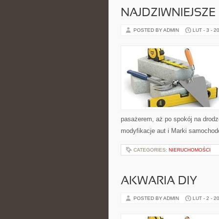
NAJDZIWNIEJSZ
POSTED BY ADMIN
LUT - 3 - 2
pasażerem, aż po spokój na drodz
modyfikacje aut i Marki samochodó
CATEGORIES:
NIERUCHOMOŚCI
AKWARIA DIY
POSTED BY ADMIN
LUT - 2 - 2