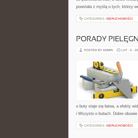
powstała z myślą o tych, którzy w
CATEGORIES:
NIERUCHOMOŚCI
PORADY PIELĘG
POSTED BY ADMIN
LUT - 3 - 2
o buty staje się łatwa, a efekty w
i Wszysto o butach. Dobre obuwie
CATEGORIES:
NIERUCHOMOŚCI