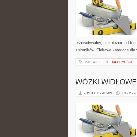
przewidywalny, niezależnie od tego
zbiorników. Ciekawe kategorie dla
CATEGORIES:
NIERUCHOMOŚCI
WÓZKI WIDŁOWE
POSTED BY ADMIN
LUT - 2 - 2