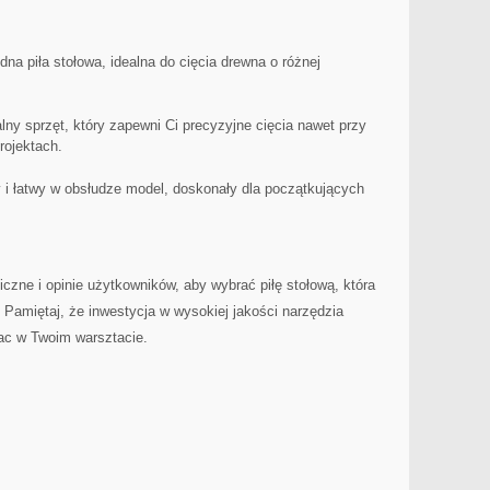
idna‌ piła stołowa, idealna do cięcia drewna o różnej⁤
ny sprzęt, który zapewni Ci⁤ precyzyjne cięcia ⁣nawet przy
rojektach.
 łatwy w obsłudze model, doskonały ⁢dla początkujących
iczne i opinie użytkowników, aby wybrać piłę stołową, która⁢
 Pamiętaj, że inwestycja w​ wysokiej​ jakości narzędzia
ac w Twoim‍ warsztacie.