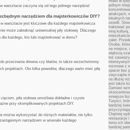
miast w tydz
jednym miej
 w warsztacie zaczyna się od tego jednego narzędzia!
koncentrować
atrakcjach, 
niezbędnym‌ narzędziem dla majsterkowiczów DIY?
lokalnych ta
osiedli. Slo
 w warsztacie ⁢jest kluczowe⁢ dla każdego majsterkowicza
traktować po
 nie może zabraknąć uniwersalnej piły stołowej. Dlaczego
inną kulturą
mieszkańców
a dla każdego, kto lubi majsterkować w domu?
zalet. Prze
Osoba, która
na miejsce, 
większą sza
też zauważyć
e do przecinania‌ drewna czy blatów, ​to także wszechstronny
intensywnym
rozmowa z w
ych projektach. Oto kilka powodów, dlaczego warto mieć​ piłę
spacer bez 
zwyczajów m
na dłużej ni
jest także k
Zamiast wzm
skoncentrow
mniejsze biz
cięciom, piła stołowa ⁤umożliwia dokładne i ‌czyste⁣
Turyści, któ
 ważne przy skomplikowanych projektach DIY.
bardziej świ
przyczyniają
Chętniej wyb
a można wykorzystać ​do różnych materiałów, nie tylko
restauracje 
iezastąpionym narzędziem w arsenale każdego
temu ich obe
bardziej par