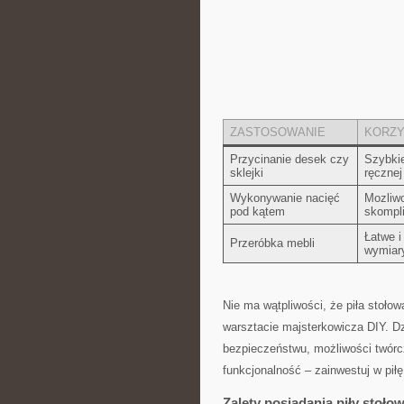
ZASTOSOWANIE
KORZY
Przycinanie desek czy
Szybkie
sklejki
ręcznej 
Wykonywanie nacięć
Mozliwo
pod ​kątem
skompl
Łatwe i
Przeróbka mebli
wymiar
Nie ma wątpliwości, że piła stołow
warsztacie majsterkowicza DIY. Dz
bezpieczeństwu, możliwości twórcz
funkcjonalność – zainwestuj w piłę
Zalety ⁣posiadania piły sto