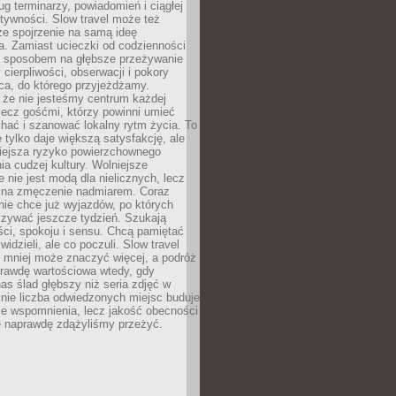
g terminarzy, powiadomień i ciągłej
ktywności. Slow travel może też
ze spojrzenie na samą ideę
a. Zamiast ucieczki od codzienności
no sposobem na głębsze przeżywanie
 cierpliwości, obserwacji i pokory
ca, do którego przyjeżdżamy.
 że nie jesteśmy centrum każdej
 lecz gośćmi, którzy powinni umieć
chać i szanować lokalny rytm życia. To
e tylko daje większą satysfakcję, ale
iejsza ryzyko powierzchownego
a cudzej kultury. Wolniejsze
 nie jest modą dla nielicznych, lecz
 na zmęczenie nadmiarem. Coraz
nie chce już wyjazdów, po których
czywać jeszcze tydzień. Szukają
ci, spokoju i sensu. Chcą pamiętać
 widzieli, ale co poczuli. Slow travel
 mniej może znaczyć więcej, a podróż
prawdę wartościowa wtedy, gdy
as ślad głębszy niż seria zdjęć w
o nie liczba odwiedzonych miejsc buduje
ze wspomnienia, lecz jakość obecności
e naprawdę zdążyliśmy przeżyć.