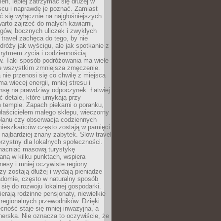
ień, lepiej zatrzymać się dłużej w
scu i naprawdę je poznać. Zamiast
 się wyłącznie na najgłośniejszych
warto zajrzeć do małych kawiarni,
rgów, bocznych uliczek i zwykłych
w travel zachęca do tego, by nie
dróży jak wyścigu, ale jak spotkanie z
, rytmem życia i codziennością
. Taki sposób podróżowania ma wiele
de wszystkim zmniejsza zmęczenie.
 nie przenosi się co chwilę z miejsca
ma więcej energii, mniej stresu i
nsę na prawdziwy odpoczynek. Łatwiej
 detale, które umykają przy
 tempie. Zapach piekarni o poranku,
łaścicielem małego sklepu, wieczorny
planu czy obserwacja codziennych
ieszkańców często zostają w pamięci
ż najbardziej znany zabytek. Slow travel
orzystny dla lokalnych społeczności.
acniać masową turystykę
aną w kilku punktach, wspiera
nesy i mniej oczywiste regiony.
rzy zostają dłużej i wydają pieniądze
adomie, często w naturalny sposób
 się do rozwoju lokalnej gospodarki.
ierają rodzinne pensjonaty, niewielkie
i regionalnych przewodników. Dzięki
cność staje się mniej inwazyjna, a
tnerska. Nie oznacza to oczywiście, że