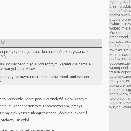
żyjemy wedłu
presji produ
zmienić nas
podróżowani
staje się o
świata. Uczy
wobec miejs
Przypomina,
przestrzeni,
patrzeć, słu
ŚCI
podejście ni
również zmn
 i ⁢precyzyjne cięcia bez konieczności korzystania‌ z
konsumowani
piły
podróżowanie
odpowiedzią
ść dokładnego cięcia pod różnymi ​kątami dla bardziej
więcej osób 
ikowanych projektów
trzeba odpo
autentycznoś
 precyzyjne przycinanie elementów mebli pod własne
nie tylko, co
y
pokazuje, że
staje się na
zostawia w n
telefonie. T
a to narzędzie, które powinno znaleźć się ⁤w każdym
najpiękniejs
ięki jej wszechstronnym zastosowaniom, precyzji⁤ i
w tych, któr
e są ⁢praktycznie⁣ nieograniczone. Wybierz jakość i
 stołową już dziś!
łowej w warsztacie domowym