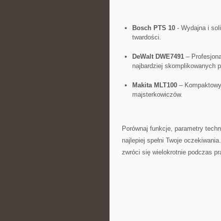
Bosch PTS 10
‌- Wydajna i sol
twardości.
DeWalt DWE7491
– Profesjonal
najbardziej skomplikowanych p
Makita MLT100
– Kompaktowy i
majsterkowiczów.
Porównaj funkcje, ⁣parametry techn
najlepiej spełni Twoje oczekiwania.
zwróci się wielokrotnie podczas pr