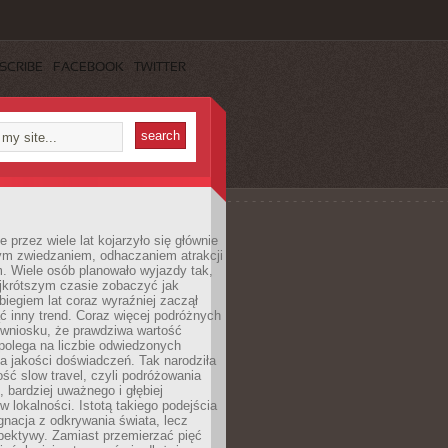
SCRIBE
FACEBOOK
TWITTER
 przez wiele lat kojarzyło się głównie
ym zwiedzaniem, odhaczaniem atrakcji
. Wiele osób planowało wyjazdy tak,
ajkrótszym czasie zobaczyć jak
 biegiem lat coraz wyraźniej zaczął
ć inny trend. Coraz więcej podróżnych
 wniosku, że prawdziwa wartość
polega na liczbie odwiedzonych
na jakości doświadczeń. Tak narodziła
ość slow travel, czyli podróżowania
, bardziej uważnego i głębiej
 lokalności. Istotą takiego podejścia
ygnacja z odkrywania świata, lecz
pektywy. Zamiast przemierzać pięć