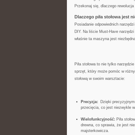
Przekonaj się, dlaczego rewolucja
Dlaczego piła stołowa jest 
Posiadanie odpowiednich ⁤narzędzi
DIY. Na liście Must-Have narzędzi
właśnie ⁢ta maszyna jest niezbędn
Piła stołowa to nie tylko narzędzi
sprzęt, który‍ może ​pomóc ⁣w różn
stołową​ w swoim⁢ warsztacie:
Precyzja:
⁤ Dzięki precyzyjnym 
przecięcia, co jest niezwykle
Wielofunkcyjność:
Piła stołow
drewna, co sprawia, że jest n
majsterkowicza.