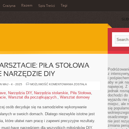
Razem
Tagi
Grażyna
Spis Treści
SUB
RSZTACIE: PIŁA STOŁOWA
Podróżowanie
 NARZĘDZIE DIY
z intensywn
i pośpiechem
aby w jak n
REWOLUCJA
 MAJ - 4 - 2025
MOŻLIWOŚĆ KOMENTOWANIA
ZOSTAŁA
najwięcej. Z
W
WARSZTACIE:
jednak rosną
ave
,
Narzędzia DIY
,
Narzędzia stolarskie
,
Piła Stołowa
,
PIŁA
dochodzi do
acie
,
Warsztat dla początkujących.
,
Warsztat domowy
STOŁOWA
wyjazdu nie 
JAKO
MUST-
miejsc, ale 
HAVE
cej osób decyduje się na samodzielne wykonywanie​
się popularn
NARZĘDZIE
wolniejszego
DIY
wlanych w swoich domach. Dlatego niezwykle istotne jest
osadzonego w
, które ułatwi‌ nam pracę i zapewni precyzyjne rezultaty.
nie jest rez
zmiana pers
ię must-have narzędziem dla wszystkich miłośników ‌DIY.