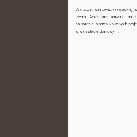
Warto zainwestować w wysokiej jako
trwała. Dzięki temu będziesz mógł
najbardziej skomplikowanych projek
w warsztacie domowym.