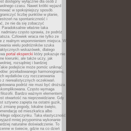
jest dostępny wyłącznie dla osób z
 wolnego czasu. Nawet krótki wyjazd
nować w spokojniejszy sposób.
raniczyć liczbę punktów w planie,
estrzeń na spontaniczność i
ć, że nie da się zobaczyć
 Paradoksalnie właśnie taka
 nadmiaru często sprawia, że podróż
gatsza. Człowiek wraca nie tylko ze
ale z realnym wspomnieniem miejsca. W
owania wielu podróżników szuka
 praktycznych wskazówek, dlatego
bywa
portal ekspercki
który pokazuje nie
ne kierunki, ale także uczy, jak
olniej, rozsądniej i bardziej
Takie podejście może pomóc uniknąć
ędów: przeładowanego harmonogramu,
ych wydatków czy rozczarowania
 z nierealistycznych oczekiwań.
gotowana podróż nie musi być droższa
j skomplikowana. Często wymaga
j filozofii. Bardzo ważnym elementem
jest otwartość na nieprzewidziane. Gdy
est sztywno zapięta na ostatni guzik,
jąć zmianę pogody, lokalne święto,
omendację od mieszkańca albo
ykłego odpoczynku. Taka elastyczność
 wyjazd mniej przypomina wykonanie
ardziej naturalne doświadczenie. To
cenne w świecie, gdzie na co dzień