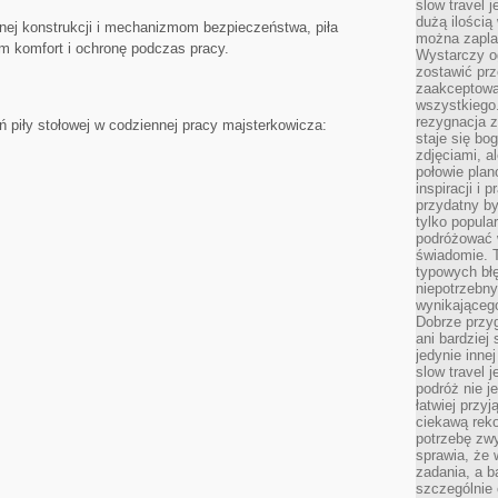
slow travel 
dużą ilością
lnej konstrukcji i mechanizmom bezpieczeństwa, piła
można zapla
⁢komfort⁢ i ochronę podczas‍ pracy.
Wystarczy og
zostawić prz
zaakceptowa
wszystkiego.
rezygnacja z
 piły stołowej w codziennej pracy majsterkowicza:
staje się bo
zdjęciami, 
połowie plan
inspiracji i
przydatny 
tylko popular
podróżować w
świadomie. 
typowych bł
niepotrzebn
wynikającego
Dobrze przy
ani bardzie
jedynie inne
slow travel 
podróż nie j
łatwiej przy
ciekawą rek
potrzebę zw
sprawia, że
zadania, a b
szczególnie 