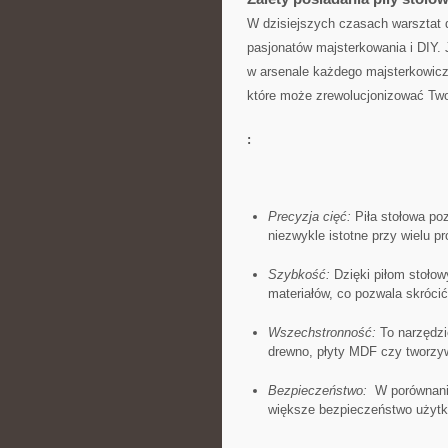
W dzisiejszych czasach warsztat d
pasjonatów majsterkowania i DIY. 
w ⁢arsenale każdego ⁣majsterkowicz
które może zrewolucjonizować Two
:
Precyzja cięć:
Piła stołowa​ po
niezwykle istotne przy wielu pr
Szybkość:
Dzięki piłom ‍stoło
materiałów, co pozwala ‌skrócić
Wszechstronność:
To narzędzie
drewno, płyty MDF czy tworzyw
Bezpieczeństwo:
⁤ W porównani
większe bezpieczeństwo użytk