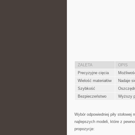
ZALETA
OPIS
Precyzyjne cięcia
Możliwoś
Wielość materiałów
Nadaje si
Szybkość
Oszczędno
Bezpieczeństwo
Wyższy p
Wybór odpowiedniej piły stołowej⁢ 
najlepszych ⁤modeli, które z pewn
propozycje: