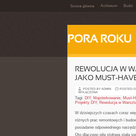
Archiwum
Budzi
Strona główna
PORA ROKU
REWOLUCJA W WA
JAKO MUST-HAVE
POSTED BY ADMIN
POSTED ON
WYŁĄCZONA
Tagi:
DIY
,
Majsterkowanie
,
Must-H
Projekty DIY
,
Rewolucja w Warszt
W dzisiejszych czasach coraz wię
różnych prac⁢ remontowych i budo
posiadanie odpowiedniego narzędzia
Oto dlaczego piła stołowa stała s