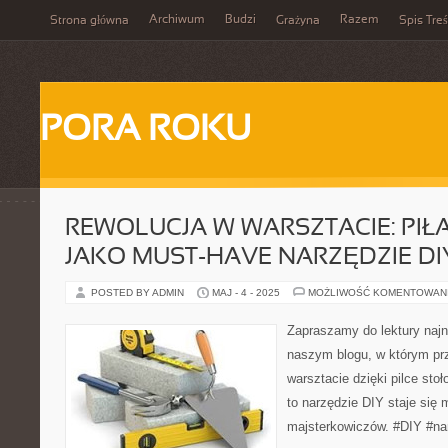
Archiwum
Budzi
Razem
Strona główna
Grażyna
Spis Treś
PORA ROKU
REWOLUCJA W WARSZTACIE: PI
JAKO MUST-HAVE NARZĘDZIE DI
POSTED BY ADMIN
MAJ - 4 - 2025
MOŻLIWOŚĆ KOMENTOWAN
Zapraszamy do lektury naj
naszym blogu, w którym prz
warsztacie dzięki pilce sto
to narzędzie DIY staje się 
majsterkowiczów. #DIY #nar