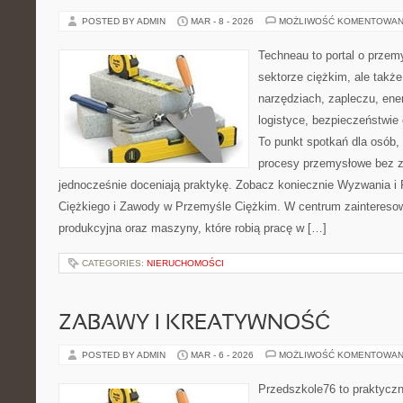
POSTED BY ADMIN
MAR - 8 - 2026
MOŻLIWOŚĆ KOMENTOWAN
Techneau to portal o przem
sektorze ciężkim, ale także
narzędziach, zapleczu, ene
logistyce, bezpieczeństwie
To punkt spotkań dla osób,
procesy przemysłowe bez zb
jednocześnie doceniają praktykę. Zobacz koniecznie Wyzwania i
Ciężkiego i Zawody w Przemyśle Ciężkim. W centrum zainteresowan
produkcyjna oraz maszyny, które robią pracę w […]
CATEGORIES:
NIERUCHOMOŚCI
ZABAWY I KREATYWNOŚĆ
POSTED BY ADMIN
MAR - 6 - 2026
MOŻLIWOŚĆ KOMENTOWAN
Przedszkole76 to praktyczn