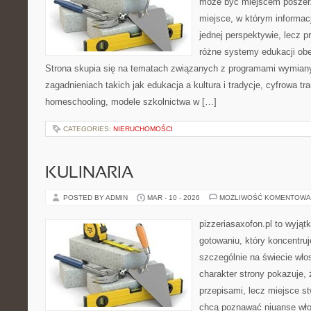
może być miejscem poszerz
miejsce, w którym informac
jednej perspektywie, lecz p
różne systemy edukacji ob
Strona skupia się na tematach związanych z programami wymiany
zagadnieniach takich jak edukacja a kultura i tradycje, cyfrowa tr
homeschooling, modele szkolnictwa w […]
CATEGORIES:
NIERUCHOMOŚCI
KULINARIA
POSTED BY ADMIN
MAR - 10 - 2026
MOŻLIWOŚĆ KOMENTOWA
pizzeriasaxofon.pl to wyjąt
gotowaniu, który koncentruj
szczególnie na świecie wło
charakter strony pokazuje, ż
przepisami, lecz miejsce st
chcą poznawać niuanse włos