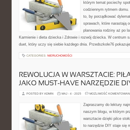
którym temat pociechy spo
codziennym rytmem domu. T
to, by porządkować dylema
sprawach, które narastają 
planowania rodziny aż po l
Karmienie i dieta dziecka i Zdrowie i rozwój dziecka. W centrum s
duet, który uczy się siebie każdego dnia. Przedszkole76 pokazuje
CATEGORIES:
NIERUCHOMOŚCI
REWOLUCJA W WARSZTACIE: PI
JAKO MUST-HAVE NARZĘDZIE DI
POSTED BY ADMIN
MAJ - 4 - 2025
MOŻLIWOŚĆ KOMENTOWAN
Zapraszamy do lektury naj
naszym blogu, w którym prz
warsztacie dzięki pilce sto
to narzędzie DIY staje się 