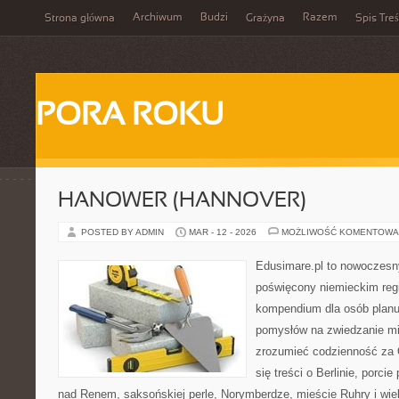
Archiwum
Budzi
Razem
Strona główna
Grażyna
Spis Treś
PORA ROKU
HANOWER (HANNOVER)
POSTED BY ADMIN
MAR - 12 - 2026
MOŻLIWOŚĆ KOMENTOWA
Edusimare.pl to nowoczesny
poświęcony niemieckim regi
kompendium dla osób planu
pomysłów na zwiedzanie mia
zrozumieć codzienność za O
się treści o Berlinie, porci
nad Renem, saksońskiej perle, Norymberdze, mieście Ruhry i wie