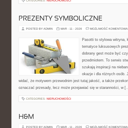
CATEGORIES:
NIERUCHOMOŚCI
PREZENTY SYMBOLICZNE
POSTED BY ADMIN
MAR - 11 - 2026
MOŻLIWOŚĆ KOMENTOWA
Pasotti to stylowa witryna, 
tematyce luksusowych prez
dobrany gest może być czym
przedmiotem. To serwis stw
szukają inspiracji na nieba
okazje i dla różnych osób.
widać, że motywem przewodnim jest tutaj jakość, a także przekon
oznaczać przesady, lecz może przejawiać się w staranności, w [
CATEGORIES:
NIERUCHOMOŚCI
H&M
POSTED BY ADMIN
MAR - 11 - 2026
MOŻLIWOŚĆ KOMENTOWA