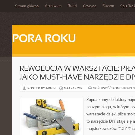
Archiwum
Budzi
Razem
Strona główna
Grażyna
Spis Treś
PORA ROKU
REWOLUCJA W WARSZTACIE: PI
JAKO MUST-HAVE NARZĘDZIE DI
POSTED BY ADMIN
MAJ - 4 - 2025
MOŻLIWOŚĆ KOMENTOWAN
Zapraszamy do lektury naj
naszym blogu, w którym prz
warsztacie dzięki pilce sto
to narzędzie DIY staje się 
majsterkowiczów. #DIY #nar