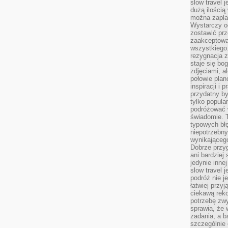
slow travel 
dużą ilością
można zapla
Wystarczy og
zostawić prz
zaakceptowa
wszystkiego.
rezygnacja z
staje się bo
zdjęciami, 
połowie plan
inspiracji i
przydatny 
tylko popular
podróżować w
świadomie. 
typowych bł
niepotrzebn
wynikającego
Dobrze przy
ani bardzie
jedynie inne
slow travel 
podróż nie j
łatwiej przy
ciekawą rek
potrzebę zw
sprawia, że
zadania, a b
szczególnie 