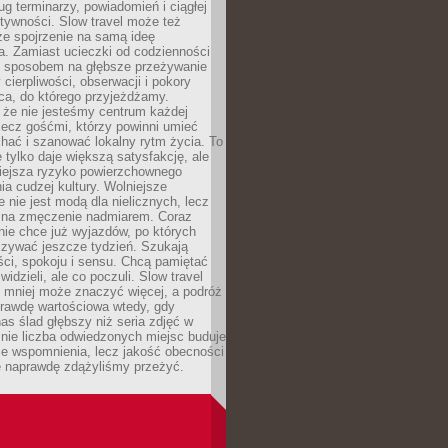
g terminarzy, powiadomień i ciągłej
ktywności. Slow travel może też
ze spojrzenie na samą ideę
a. Zamiast ucieczki od codzienności
no sposobem na głębsze przeżywanie
 cierpliwości, obserwacji i pokory
ca, do którego przyjeżdżamy.
 że nie jesteśmy centrum każdej
 lecz gośćmi, którzy powinni umieć
chać i szanować lokalny rytm życia. To
e tylko daje większą satysfakcję, ale
iejsza ryzyko powierzchownego
a cudzej kultury. Wolniejsze
 nie jest modą dla nielicznych, lecz
 na zmęczenie nadmiarem. Coraz
nie chce już wyjazdów, po których
czywać jeszcze tydzień. Szukają
ci, spokoju i sensu. Chcą pamiętać
 widzieli, ale co poczuli. Slow travel
 mniej może znaczyć więcej, a podróż
prawdę wartościowa wtedy, gdy
as ślad głębszy niż seria zdjęć w
o nie liczba odwiedzonych miejsc buduje
ze wspomnienia, lecz jakość obecności
e naprawdę zdążyliśmy przeżyć.