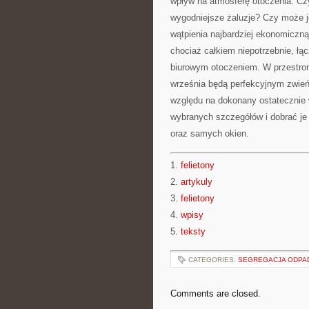
wpływ na atmosferę otoczenia. Cz
wygodniejsze żaluzje? Czy może je
wątpienia najbardziej ekonomiczną 
chociaż całkiem niepotrzebnie, ł
biurowym otoczeniem. W przestro
września będą perfekcyjnym zwie
względu na dokonany ostatecznie 
wybranych szczegółów i dobrać je
oraz samych okien.
1.
felietony
2.
artykuly
3.
felietony
4.
wpisy
5.
teksty
CATEGORIES:
SEGREGACJA ODP
Comments are closed.