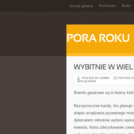
Archiwum
Budzi
Strona główna
PORA ROKU
WYBITNIE W WIE
POSTED BY ADMIN
POSTED ON
WYŁĄCZONA
Bramki garażowe są to bramy któr
Bezsprzecznie każdy, kto planuje w
etapie urządzania prywatnego mies
dylematem odnośnie wyboru wykońc
kwestia, która zdecydowanie zaważ