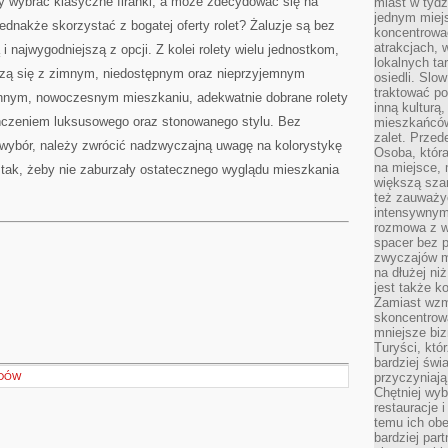
y wybrać klasyczne firanki, a może zdecydować się na
miast w tydz
jednym miej
dnakże skorzystać z bogatej oferty rolet? Żaluzje są bez
koncentrować
atrakcjach, 
i najwygodniejszą z opcji. Z kolei rolety wielu jednostkom,
lokalnych ta
ączą się z zimnym, niedostępnym oraz nieprzyjemnym
osiedli. Slo
traktować po
nnym, nowoczesnym mieszkaniu, adekwatnie dobrane rolety
inną kulturą
ńczeniem luksusowego oraz stonowanego stylu. Bez
mieszkańców
zalet. Prze
wybór, należy zwrócić nadzwyczajną uwagę na kolorystykę
Osoba, która
na miejsce, 
 tak, żeby nie zaburzały ostatecznego wyglądu mieszkania
większą sza
też zauważyć
intensywnym
rozmowa z w
spacer bez 
zwyczajów m
na dłużej ni
jest także k
Zamiast wzm
skoncentrow
mniejsze biz
Turyści, któ
bardziej świ
przyczyniają
ADÓW
Chętniej wyb
restauracje 
temu ich obe
bardziej par