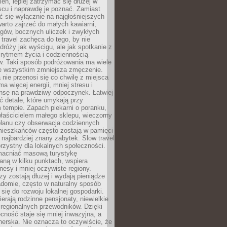
ień, lepiej zatrzymać się dłużej w
scu i naprawdę je poznać. Zamiast
 się wyłącznie na najgłośniejszych
warto zajrzeć do małych kawiarni,
rgów, bocznych uliczek i zwykłych
w travel zachęca do tego, by nie
dróży jak wyścigu, ale jak spotkanie z
, rytmem życia i codziennością
. Taki sposób podróżowania ma wiele
de wszystkim zmniejsza zmęczenie.
 nie przenosi się co chwilę z miejsca
ma więcej energii, mniej stresu i
nsę na prawdziwy odpoczynek. Łatwiej
 detale, które umykają przy
 tempie. Zapach piekarni o poranku,
łaścicielem małego sklepu, wieczorny
planu czy obserwacja codziennych
ieszkańców często zostają w pamięci
ż najbardziej znany zabytek. Slow travel
orzystny dla lokalnych społeczności.
acniać masową turystykę
aną w kilku punktach, wspiera
nesy i mniej oczywiste regiony.
rzy zostają dłużej i wydają pieniądze
adomie, często w naturalny sposób
 się do rozwoju lokalnej gospodarki.
ierają rodzinne pensjonaty, niewielkie
i regionalnych przewodników. Dzięki
cność staje się mniej inwazyjna, a
tnerska. Nie oznacza to oczywiście, że