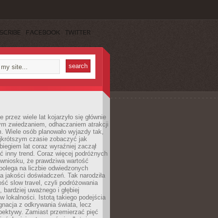
SCRIBE
FACEBOOK
TWITTER
 przez wiele lat kojarzyło się głównie
ym zwiedzaniem, odhaczaniem atrakcji
. Wiele osób planowało wyjazdy tak,
ajkrótszym czasie zobaczyć jak
 biegiem lat coraz wyraźniej zaczął
ć inny trend. Coraz więcej podróżnych
 wniosku, że prawdziwa wartość
polega na liczbie odwiedzonych
na jakości doświadczeń. Tak narodziła
ość slow travel, czyli podróżowania
, bardziej uważnego i głębiej
 lokalności. Istotą takiego podejścia
ygnacja z odkrywania świata, lecz
pektywy. Zamiast przemierzać pięć