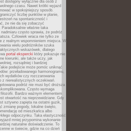
jest dostępny wyłącznie dla osób z
 wolnego czasu. Nawet krótki wyjazd
nować w spokojniejszy sposób.
raniczyć liczbę punktów w planie,
estrzeń na spontaniczność i
ć, że nie da się zobaczyć
 Paradoksalnie właśnie taka
 nadmiaru często sprawia, że podróż
gatsza. Człowiek wraca nie tylko ze
ale z realnym wspomnieniem miejsca. W
owania wielu podróżników szuka
 praktycznych wskazówek, dlatego
bywa
portal ekspercki
który pokazuje nie
ne kierunki, ale także uczy, jak
olniej, rozsądniej i bardziej
Takie podejście może pomóc uniknąć
ędów: przeładowanego harmonogramu,
ych wydatków czy rozczarowania
 z nierealistycznych oczekiwań.
gotowana podróż nie musi być droższa
j skomplikowana. Często wymaga
j filozofii. Bardzo ważnym elementem
jest otwartość na nieprzewidziane. Gdy
est sztywno zapięta na ostatni guzik,
jąć zmianę pogody, lokalne święto,
omendację od mieszkańca albo
ykłego odpoczynku. Taka elastyczność
 wyjazd mniej przypomina wykonanie
ardziej naturalne doświadczenie. To
cenne w świecie, gdzie na co dzień