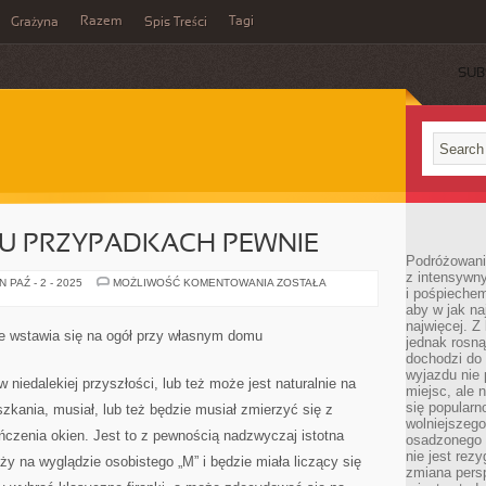
Razem
Tagi
Grażyna
Spis Treści
SUB
LU PRZYPADKACH PEWNIE
Podróżowanie
z intensywn
WYBITNIE
 PAŹ - 2 - 2025
MOŻLIWOŚĆ KOMENTOWANIA
ZOSTAŁA
i pośpiechem
W
WIELU
aby w jak n
PRZYPADKACH
najwięcej. Z
PEWNIE
e wstawia się na ogół przy własnym domu
jednak rosną
dochodzi do
wyjazdu nie 
 niedalekiej przyszłości, lub też może jest naturalnie na
miejsc, ale 
się popularn
zkania, musiał, lub też będzie musiał zmierzyć się z
wolniejszego
zenia okien. Jest to z pewnością nadzwyczaj istotna
osadzonego w
nie jest rez
y na wyglądzie osobistego „M” i będzie miała liczący się
zmiana pers