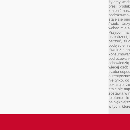
żyjemy wedłu
presji produ
zmienić nas
podróżowani
staje się o
świata. Uczy
wobec miejs
Przypomina,
przestrzeni,
patrzeć, słu
podejście ni
również zmn
konsumowani
podróżowanie
odpowiedzią
więcej osób 
trzeba odpo
autentycznoś
nie tylko, co
pokazuje, że
staje się na
zostawia w n
telefonie. T
najpiękniejs
w tych, któr