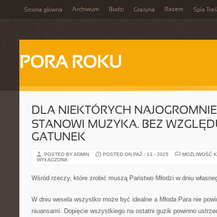
Archiwum
Budzi
Razem
Strona główna
Grażyna
Spis Treś
PORA ROKU
DLA NIEKTÓRYCH NAJOGROMNIE
STANOWI MUZYKA. BEZ WZGLĘD
GATUNEK
POSTED BY ADMIN
POSTED ON PAŹ - 13 - 2025
MOŻLIWOŚĆ 
WYŁĄCZONA
Wśród rzeczy, które zrobić muszą Państwo Młodzi w dniu własnego
W dniu wesela wszystko może być idealne a Młoda Para nie powi
niuansami. Dopięcie wszystkiego na ostatni guzik powinno ustrze