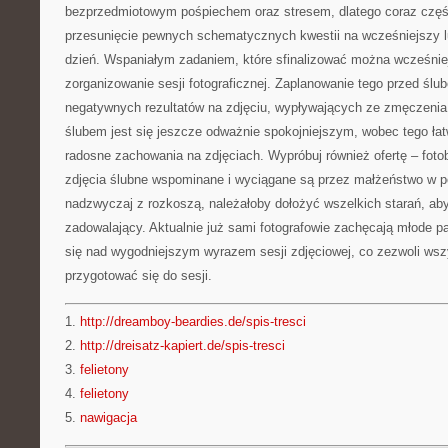
bezprzedmiotowym pośpiechem oraz stresem, dlatego coraz częśc
przesunięcie pewnych schematycznych kwestii na wcześniejszy l
dzień. Wspaniałym zadaniem, które sfinalizować można wcześniej
zorganizowanie sesji fotograficznej. Zaplanowanie tego przed ślu
negatywnych rezultatów na zdjęciu, wypływających ze zmęczenia l
ślubem jest się jeszcze odważnie spokojniejszym, wobec tego łatw
radosne zachowania na zdjęciach. Wypróbuj również ofertę – fot
zdjęcia ślubne wspominane i wyciągane są przez małżeństwo w p
nadzwyczaj z rozkoszą, należałoby dołożyć wszelkich starań, aby 
zadowalający. Aktualnie już sami fotografowie zachęcają młode pa
się nad wygodniejszym wyrazem sesji zdjęciowej, co zezwoli wsz
przygotować się do sesji.
1.
http://dreamboy-beardies.de/spis-tresci
2.
http://dreisatz-kapiert.de/spis-tresci
3.
felietony
4.
felietony
5.
nawigacja