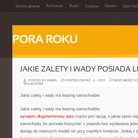
Archiwum
Budzi
Razem
Strona główna
Grażyna
Spis Treś
PORA ROKU
JAKIE ZALETY I WADY POSIADA 
POSTED BY ADMIN
POSTED ON PAŹ - 4 - 2025
MOŻLIWOŚĆ K
WYŁĄCZONA
Jakie zalety i wady ma leasing samochodów
Jakie zalety i wady ma leasing samochodów
wynajem długoterminowy auta
często jest opcją, o jakiej sporo 
samochodu, bo pozwala korzystać z pojazdu bez wydawania jedno
dostęp do nowszych modeli niż przy zwykłym kredycie. Jedną z 