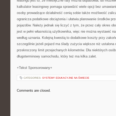
leasingu jest to, że miesięczne raty można dopasować do możliw
kalkulator leasingowy pomaga sprawdzić wiele opcji bez umawiani
osoby prowadzące działalność cenią sobie także możliwość zalicz
ogranicza podatkowe obciążenia i ułatwia planowanie środków pr
pojazdów. Należy jednak się liczyć z tym, że przez cały okres o
jest w pełni własnością użytkownika, więc nie można wystawić na
według uznania. Kolejną kwestią to dodatkowe koszty przy zakoń
szczególnie jeżeli pojazd ma ślady zużycia większe niż ustalon
przekroczony limit przejechanych kilometrów. Dla niektórych os
długoterminowy samochodu, który też ma kilka zalet.
+Tekst Sponsorowany+
CATEGORIES:
SYSTEMY EDUKACYJNE NA ŚWIECIE
Comments are closed.