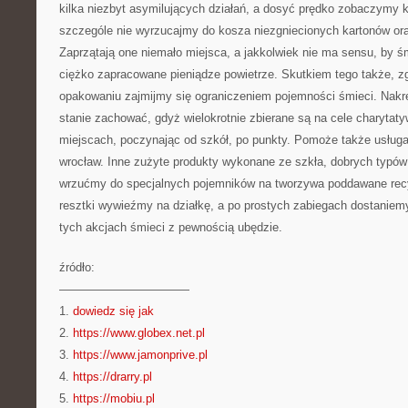
kilka niezbyt asymilujących działań, a dosyć prędko zobaczymy k
szczególe nie wyrzucajmy do kosza niezgniecionych kartonów ora
Zaprzątają one niemało miejsca, a jakkolwiek nie ma sensu, by ś
ciężko zapracowane pieniądze powietrze. Skutkiem tego także, zg
opakowaniu zajmijmy się ograniczeniem pojemności śmieci. Nakrę
stanie zachować, gdyż wielokrotnie zbierane są na cele charytat
miejscach, poczynając od szkół, po punkty. Pomoże także usług
wrocław. Inne zużyte produkty wykonane ze szkła, dobrych typów 
wrzućmy do specjalnych pojemników na tworzywa poddawane recy
resztki wywieźmy na działkę, a po prostych zabiegach dostanie
tych akcjach śmieci z pewnością ubędzie.
źródło:
———————————
1.
dowiedz się jak
2.
https://www.globex.net.pl
3.
https://www.jamonprive.pl
4.
https://drarry.pl
5.
https://mobiu.pl