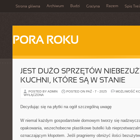
Archiwum
Budzi
Razem
Strona główna
Grażyna
Spis Treś
PORA ROKU
JEST DUŻO SPRZĘTÓW NIEBEZU
KUCHNI, KTÓRE SĄ W STANIE
POSTED BY ADMIN
POSTED ON PAŹ - 7 - 2025
MOŻLIWOŚĆ K
WYŁĄCZONA
Decydując się na płytki na ogół szczególną uwagę
W niemal każdym gospodarstwie domowym tworzy się nadzwyczaj
opakowania, wszechobecne plastikowe butelki lub nieprzetwarzaln
oznaczającym kłopotem. Jeśli pragniemy obniżyć ilości bezużyt