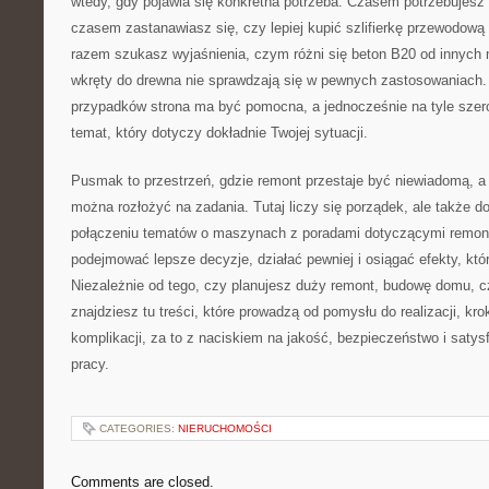
wtedy, gdy pojawia się konkretna potrzeba. Czasem potrzebujesz p
czasem zastanawiasz się, czy lepiej kupić szlifierkę przewodow
razem szukasz wyjaśnienia, czym różni się beton B20 od innych
wkręty do drewna nie sprawdzają się w pewnych zastosowaniach
przypadków strona ma być pomocna, a jednocześnie na tyle szer
temat, który dotyczy dokładnie Twojej sytuacji.
Pusmak to przestrzeń, gdzie remont przestaje być niewiadomą, a s
można rozłożyć na zadania. Tutaj liczy się porządek, ale także d
połączeniu tematów o maszynach z poradami dotyczącymi remon
podejmować lepsze decyzje, działać pewniej i osiągać efekty, któ
Niezależnie od tego, czy planujesz duży remont, budowę domu, c
znajdziesz tu treści, które prowadzą od pomysłu do realizacji, kr
komplikacji, za to z naciskiem na jakość, bezpieczeństwo i saty
pracy.
CATEGORIES:
NIERUCHOMOŚCI
Comments are closed.