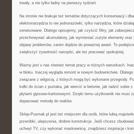
trwały, a nie tylko ładny na pierwszy tydzień.
Na stronie nie brakuje też tematów dotyczących konserwacji i dba
elektronarzędzia to nie jednorazówki, tylko narzędzia, które działaj
serwisowane. Dlatego opisujemy, jak czyścić filtry, jak zabezpiec
przechowywać akumulatory, jak wymieniać zużyte elementy oraz 
objawy problemów, zanim dojdzie do poważnej awarii. To podejści
zwiększyć żywotność narzędzi, ale też pracować spokojniej.
Ważny jest u nas również temat pracy w różnych warunkach. Inac
w bloku. Inaczej wygląda remont w nowym budownictwie. Dlatego
związane z wilgocią, z których mogą być wykonane przegrody. P
kołki do ścian z pustaka, jak wiercić w betonie, jak radzić sobie z
płytami gipsowo-kartonowymi. Dzięki temu użytkownik nie musi 
dopasować metodę do realiów.
Sklep-Pusmak.pl jest też miejscem dla osób, które lubią majster
przeróbki, ulepszenia, drobne konstrukcje. Jeśli chcesz zbudo
uchwyt TV, czy wykonać maskownicę, znajdziesz inspiracje i ko