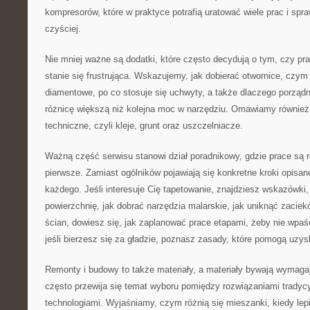
kompresorów, które w praktyce potrafią uratować wiele prac i spra
czyściej.
Nie mniej ważne są dodatki, które często decydują o tym, czy pr
stanie się frustrująca. Wskazujemy, jak dobierać otwornice, czym 
diamentowe, po co stosuje się uchwyty, a także dlaczego porządne
różnicę większą niż kolejna moc w narzędziu. Omawiamy również 
techniczne, czyli kleje, grunt oraz uszczelniacze.
Ważną część serwisu stanowi dział poradnikowy, gdzie prace są 
pierwsze. Zamiast ogólników pojawiają się konkretne kroki opisa
każdego. Jeśli interesuje Cię tapetowanie, znajdziesz wskazówki
powierzchnię, jak dobrać narzędzia malarskie, jak uniknąć zaciekó
ścian, dowiesz się, jak zaplanować prace etapami, żeby nie wpaś
jeśli bierzesz się za gładzie, poznasz zasady, które pomogą uzys
Remonty i budowy to także materiały, a materiały bywają wymaga
często przewija się temat wyboru pomiędzy rozwiązaniami trady
technologiami. Wyjaśniamy, czym różnią się mieszanki, kiedy lep