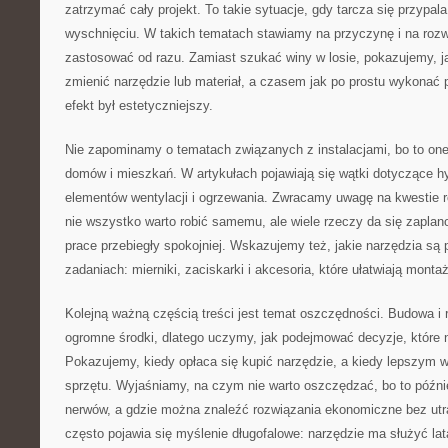
zatrzymać cały projekt. To takie sytuacje, gdy tarcza się przypala
wyschnięciu. W takich tematach stawiamy na przyczynę i na rozwi
zastosować od razu. Zamiast szukać winy w losie, pokazujemy, ja
zmienić narzędzie lub materiał, a czasem jak po prostu wykonać p
efekt był estetyczniejszy.
Nie zapominamy o tematach związanych z instalacjami, bo to on
domów i mieszkań. W artykułach pojawiają się wątki dotyczące hyd
elementów wentylacji i ogrzewania. Zwracamy uwagę na kwestie 
nie wszystko warto robić samemu, ale wiele rzeczy da się zaplan
prace przebiegły spokojniej. Wskazujemy też, jakie narzędzia są 
zadaniach: mierniki, zaciskarki i akcesoria, które ułatwiają montaż
Kolejną ważną częścią treści jest temat oszczędności. Budowa 
ogromne środki, dlatego uczymy, jak podejmować decyzje, które 
Pokazujemy, kiedy opłaca się kupić narzędzie, a kiedy lepszym 
sprzętu. Wyjaśniamy, na czym nie warto oszczędzać, bo to późnie
nerwów, a gdzie można znaleźć rozwiązania ekonomiczne bez utr
często pojawia się myślenie długofalowe: narzędzie ma służyć lat