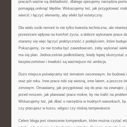
pracach ważne są dokładność, dlatego opisujemy narzędzia pomia
pomagają uniknąć błędów. Wskazujemy też, jak przygotować materi
wiercić i łączyć elementy, aby efekt był estetyczny.
Dla wielu osób remont to nie tylko kwestia techniczna, ale równi
przestrzeni wpływa na komfort życia, a dobrze wykonane prace da
staramy się więc łączyć praktyczność z podejściem, które buduje
Pokazujemy, że nie trzeba być zawodowcem, żeby wykonać wiele 
ma się plan. Jednocześnie podkreślamy, kiedy lepiej skorzystać
bezpieczeństwo i trwałość są ważniejsze niż ambicja.
Dużo miejsca poświęcamy też tematom sezonowym, bo budowa i
oraz pór roku. Inne prace robi się wiosną, inne latem, a jeszcze i
zimowym. Omawiamy, jak przygotować się do prac na zewnątrz, j
przed mrozem, jak planować prace mokre, by nie trafić na probl
Wskazujemy też, jak dbać o narzędzia w trudnych warunkach, by 
czy pracujesz w kurzu, wilgoci czy niskiej temperaturze.
Celem bloga jest stworzenie kompendium, które można czytać et