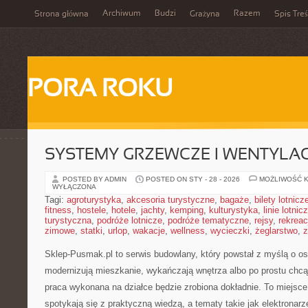
Archiwum
Budzi
Razem
Strona główna
Grażyna
Spis Treś
PORA ROKU
SYSTEMY GRZEWCZE I WENTYLA
POSTED BY ADMIN
POSTED ON STY - 28 - 2026
MOŻLIWOŚĆ 
WYŁĄCZONA
Tagi:
agroturystyka
,
akcesoria turystyczne
,
bagaże
,
bilety lotnicz
fitness
,
hostele
,
hotele
,
jachty
,
kemping
,
kulturystyka
,
linie lotnic
turystyczna
,
podróże lotnicze
,
podróże tematyczne
,
rejsy
,
rekreac
zimowe
,
statki
,
urlop
,
wakacje
,
wellness
,
wycieczki
,
żeglarstwo
,
z
Sklep-Pusmak.pl to serwis budowlany, który powstał z myślą o o
modernizują mieszkanie, wykańczają wnętrza albo po prostu chc
praca wykonana na działce będzie zrobiona dokładnie. To miejsce
spotykają się z praktyczną wiedzą, a tematy takie jak elektronarz