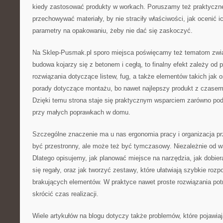
kiedy zastosować produkty w workach. Poruszamy też praktyczne
przechowywać materiały, by nie straciły właściwości, jak ocenić i
parametry na opakowaniu, żeby nie dać się zaskoczyć.
Na Sklep-Pusmak.pl sporo miejsca poświęcamy też tematom zwi
budowa kojarzy się z betonem i cegłą, to finalny efekt zależy od
rozwiązania dotyczące listew, fug, a także elementów takich jak o
porady dotyczące montażu, bo nawet najlepszy produkt z czase
Dzięki temu strona staje się praktycznym wsparciem zarówno pod
przy małych poprawkach w domu.
Szczególne znaczenie ma u nas ergonomia pracy i organizacja pr
być przestronny, ale może też być tymczasowy. Niezależnie od wa
Dlatego opisujemy, jak planować miejsce na narzędzia, jak dobier
się regały, oraz jak tworzyć zestawy, które ułatwiają szybkie roz
brakujących elementów. W praktyce nawet proste rozwiązania potr
skrócić czas realizacji.
Wiele artykułów na blogu dotyczy także problemów, które pojawiają 