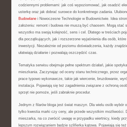
codziennymi problemami: jak coś wypoziomować, jak osadzić ele
usterkę oraz jak dobrać surowce do konkretnego zadania. Ulubion
Budowlane
i Nowoczesne Technologie w Budownictwie. Idea stron
założeniu: remont i budowa nie muszą być chaosem. Mogą stać s
wszystko ma swoją kolejność, sens i cel. Dlatego w treściach po
dla początkujących, jak i rozszerzone wyjaśnienia dla osób, które
inwestycji. Niezależnie od poziomu doświadczenia, każdy znajdzie 
ułatwiają działanie i pozwalają oszczędzić czas.
Tematyka serwisu obejmuje pełne spektrum działań, jakie spotyk
mieszkania. Zaczynając od oceny stanu technicznego, przez orga
prace typowo wykonawcze, takie jak wiercenie, bruzdowanie, wyr
instalacja. Pojawiają się też zagadnienia związane z ochroną oso
sprzęt nie pomoże, jeśli zabraknie procedur.
Jednym z filarów bloga jest świat maszyn. Dla wielu osób wybór 
tylko kwestia marki czy ceny, ale przede wszystkim możliwości. D
mieszarka, na co zwrócić uwagę w przypadku wiertnicy, kiedy prz
lepszym rozwiązaniem będzie szlifierka kątowa. Pojawiają się te