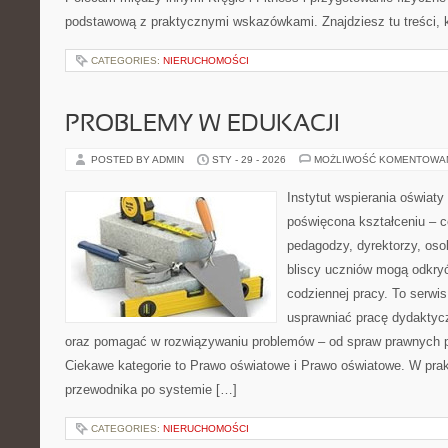
podstawową z praktycznymi wskazówkami. Znajdziesz tu treści, k
CATEGORIES:
NIERUCHOMOŚCI
PROBLEMY W EDUKACJI
POSTED BY ADMIN
STY - 29 - 2026
MOŻLIWOŚĆ KOMENTOWA
Instytut wspierania oświat
poświęcona kształceniu – 
pedagodzy, dyrektorzy, oso
bliscy uczniów mogą odkryć
codziennej pracy. To serwi
usprawniać pracę dydaktyc
oraz pomagać w rozwiązywaniu problemów – od spraw prawnych 
Ciekawe kategorie to Prawo oświatowe i Prawo oświatowe. W prakt
przewodnika po systemie […]
CATEGORIES:
NIERUCHOMOŚCI