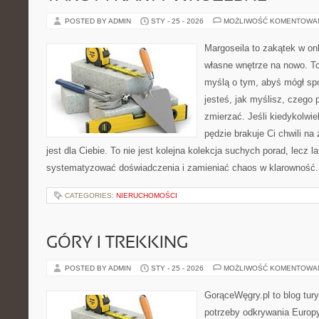
POSTED BY ADMIN
STY - 25 - 2026
MOŻLIWOŚĆ KOMENTOWA
Margoseila to zakątek w on
własne wnętrze na nowo. To
myślą o tym, abyś mógł sp
jesteś, jak myślisz, czego 
zmierzać. Jeśli kiedykolwi
pędzie brakuje Ci chwili na
jest dla Ciebie. To nie jest kolejna kolekcja suchych porad, lecz l
systematyzować doświadczenia i zamieniać chaos w klarowność
CATEGORIES:
NIERUCHOMOŚCI
GÓRY I TREKKING
POSTED BY ADMIN
STY - 25 - 2026
MOŻLIWOŚĆ KOMENTOWA
GorąceWęgry.pl to blog tury
potrzeby odkrywania Europ