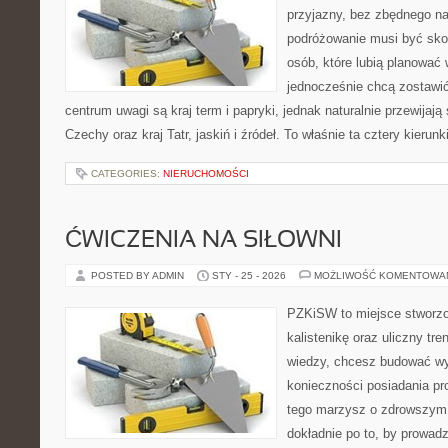
przyjazny, bez zbędnego na
podróżowanie musi być sko
osób, które lubią planować 
jednocześnie chcą zostawi
centrum uwagi są kraj term i papryki, jednak naturalnie przewijają 
Czechy oraz kraj Tatr, jaskiń i źródeł. To właśnie ta cztery kierunk
CATEGORIES:
NIERUCHOMOŚCI
ĆWICZENIA NA SIŁOWNI
POSTED BY ADMIN
STY - 25 - 2026
MOŻLIWOŚĆ KOMENTOWA
PZKiSW to miejsce stworzo
kalistenikę oraz uliczny tre
wiedzy, chcesz budować w
konieczności posiadania pro
tego marzysz o zdrowszym c
dokładnie po to, by prowadz