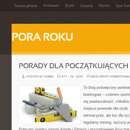
Archiwum
Budzi
Razem
Strona główna
Grażyna
Spis Treś
PORA ROKU
PORADY DLA POCZĄTKUJĄCYCH
POSTED BY ADMIN
STY - 29 - 2026
MOŻLIWOŚĆ KOMENTOWA
To blog poświęcony poolowi
bowlingowi – czterem sporto
się powtarzalność, chłodna 
miejsce powstało dla osób,
rekreacyjnie, ale też dla ty
regularny trening, wyższy p
Polecam między innymi Kręgle i Fitness i przygotowanie fizyczne