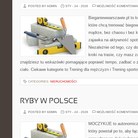
POSTED BY ADMIN
STY - 24 - 2026
MOŻLIWOŚĆ KOMENTOWA
Bieganiewwarszawie.pl to k
które chcą trenować biegowo
mądrze, bez chaosu i bez ko
zajawka na aktywność spoty
Niezależnie od tego, czy d
kroki na trasie, czy masz z
znajdziesz tu wskazówki pomagające poprawić tempo, zadbać o z
ciało. Ciekawe kategorie to Trening dla mężczyzn i Trening sport
CATEGORIES:
NIERUCHOMOŚCI
RYBY W POLSCE
POSTED BY ADMIN
STY - 24 - 2026
MOŻLIWOŚĆ KOMENTOWA
MOCZYKIJE to autonomiczny
który powstał po to, aby ł