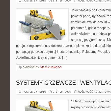
POSTED BY ADMIN
STY - 28 - 2026
MOŻLIWOŚĆ KOMENTOWA
JakieSmaki.pl to internetow
powstał po to, by dawać rea
zamieniać zwykłe posiłki w
przestrzeń, gdzie receptury
wskazówkami, a kuchnia pr
staje się przyjemnością. Ni
gotujesz regularnie, czy dopiero stawiasz pierwsze kroki, znajdzies
pomagają gotować sprytniej i jeść smaczniej. Polecamy Przepisy 
JakieSmaki.pl liczy się aromat, […]
CATEGORIES:
NIERUCHOMOŚCI
SYSTEMY GRZEWCZE I WENTYLA
POSTED BY ADMIN
STY - 28 - 2026
MOŻLIWOŚĆ KOMENTOWA
Sklep-Pusmak.pl to serwis 
myślą o osobach, które wz