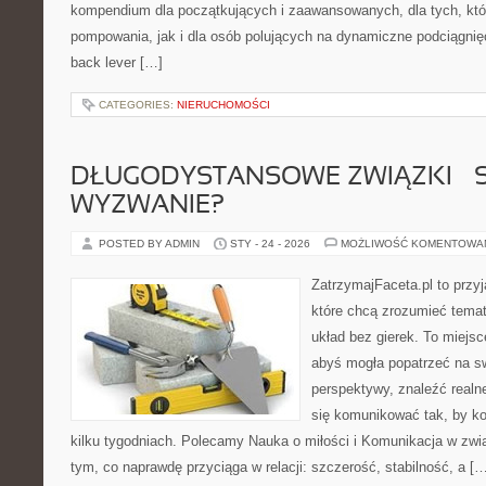
kompendium dla początkujących i zaawansowanych, dla tych, któr
pompowania, jak i dla osób polujących na dynamiczne podciągnięci
back lever […]
CATEGORIES:
NIERUCHOMOŚCI
DŁUGODYSTANSOWE ZWIĄZKI – 
WYZWANIE?
POSTED BY ADMIN
STY - 24 - 2026
MOŻLIWOŚĆ KOMENTOWA
ZatrzymajFaceta.pl to przyj
które chcą zrozumieć temat
układ bez gierek. To miejs
abyś mogła popatrzeć na sw
perspektywy, znaleźć real
się komunikować tak, by ko
kilku tygodniach. Polecamy Nauka o miłości i Komunikacja w zwią
tym, co naprawdę przyciąga w relacji: szczerość, stabilność, a [