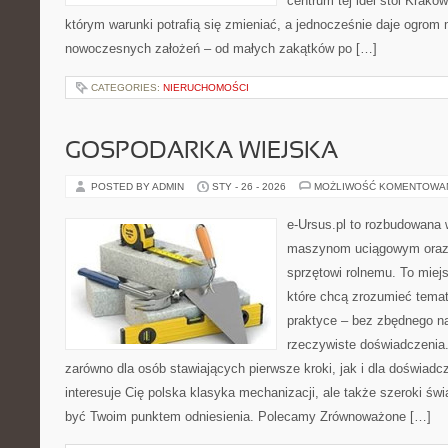
centrum tej idei stoi Kraków 
którym warunki potrafią się zmieniać, a jednocześnie daje ogrom 
nowoczesnych założeń – od małych zakątków po […]
CATEGORIES:
NIERUCHOMOŚCI
GOSPODARKA WIEJSKA
POSTED BY ADMIN
STY - 26 - 2026
MOŻLIWOŚĆ KOMENTOWA
e-Ursus.pl to rozbudowana 
maszynom uciągowym oraz 
sprzętowi rolnemu. To miej
które chcą zrozumieć tema
praktyce – bez zbędnego na
rzeczywiste doświadczenia.
zarówno dla osób stawiających pierwsze kroki, jak i dla doświadc
interesuje Cię polska klasyka mechanizacji, ale także szeroki świ
być Twoim punktem odniesienia. Polecamy Zrównoważone […]