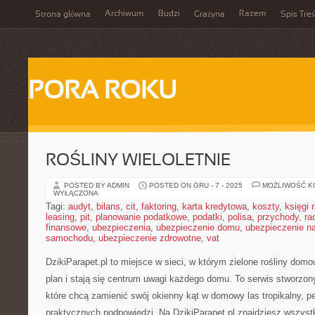
Archiwum
Budzi
Razem
Strona główna
Grażyna
Spis Treś
PORA ROKU
ROŚLINY WIELOLETNIE
POSTED BY ADMIN
POSTED ON GRU - 7 - 2025
MOŻLIWOŚĆ 
WYŁĄCZONA
Tagi:
audyt
,
bilans
,
cit
,
faktoring
,
karta kredytowa
,
koszty
,
księgi
leasing
,
pit
,
planowanie podatkowe
,
podatki
,
polisa
,
przychody
,
ra
finansowe
,
ubezpieczenia
,
ubezpieczenie domu
,
ubezpieczenie na
samochodu
,
ubezpieczenie zdrowotne
,
vat
DzikiParapet.pl to miejsce w sieci, w którym zielone rośliny do
plan i stają się centrum uwagi każdego domu. To serwis stworzon
które chcą zamienić swój okienny kąt w domowy las tropikalny, pe
praktycznych podpowiedzi. Na DzikiParapet.pl znajdziesz wszyst