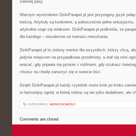
zielonej pasji.
Ważnym wyróżnikiem DzikiParapet.pl jest przystępny język połą
treścią. Artykuły są konkretne, a jednocześnie pełne entuzjazmu, 
artykułów staje się relaksem. DzikiParapet.pl podkreśla, że para
dla każdego – niezależnie od metrażu mieszkania.
DzikiParapet.pl to zielony mentor dla wszystkich, którzy chcą, ab
jedynie miejscem na przypadkowe przedmioty, a stał się mini ogro
wracać, gdy pojawia się pytanie z roślinami, gdy szukasz świeże
chcesz na chwilę zanurzyć się w świecie liści.
Dzięki DzikiParapet.pl każdy czytelnik może krok po kroku zamie
w harmonijny ogród, w której rośliny są nie tylko dodatkiem, ale 
CATEGORIES:
NIERUCHOMOŚCI
Comments are closed.