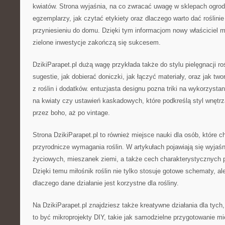
kwiatów. Strona wyjaśnia, na co zwracać uwagę w sklepach ogrod
egzemplarzy, jak czytać etykiety oraz dlaczego warto dać roślini
przyniesieniu do domu. Dzięki tym informacjom nowy właściciel 
zielone inwestycje zakończą się sukcesem.
DzikiParapet.pl dużą wagę przykłada także do stylu pielęgnacji roś
sugestie, jak dobierać doniczki, jak łączyć materiały, oraz jak t
z roślin i dodatków. entuzjasta designu pozna triki na wykorzysta
na kwiaty czy ustawień kaskadowych, które podkreślą styl wnętrz
przez boho, aż po vintage.
Strona DzikiParapet.pl to również miejsce nauki dla osób, które c
przyrodnicze wymagania roślin. W artykułach pojawiają się wyjaśn
życiowych, mieszanek ziemi, a także cech charakterystycznych p
Dzięki temu miłośnik roślin nie tylko stosuje gotowe schematy, a
dlaczego dane działanie jest korzystne dla rośliny.
Na DzikiParapet.pl znajdziesz także kreatywne działania dla tych,
to być mikroprojekty DIY, takie jak samodzielne przygotowanie m