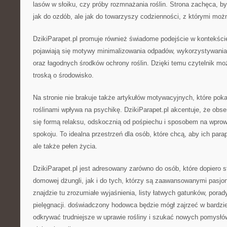
lasów w słoiku, czy próby rozmnażania roślin. Strona zachęca, by 
jak do ozdób, ale jak do towarzyszy codzienności, z którymi moż
DzikiParapet.pl promuje również świadome podejście w kontekście
pojawiają się motywy minimalizowania odpadów, wykorzystywani
oraz łagodnych środków ochrony roślin. Dzięki temu czytelnik moż
troską o środowisko.
Na stronie nie brakuje także artykułów motywacyjnych, które poka
roślinami wpływa na psychikę. DzikiParapet.pl akcentuje, że ob
się formą relaksu, odskocznią od pośpiechu i sposobem na wprow
spokoju. To idealna przestrzeń dla osób, które chcą, aby ich parap
ale także pełen życia.
DzikiParapet.pl jest adresowany zarówno do osób, które dopiero s
domowej dżungli, jak i do tych, którzy są zaawansowanymi pasjo
znajdzie tu zrozumiałe wyjaśnienia, listy łatwych gatunków, pora
pielęgnacji. doświadczony hodowca będzie mógł zajrzeć w bardzie
odkrywać trudniejsze w uprawie rośliny i szukać nowych pomysłów