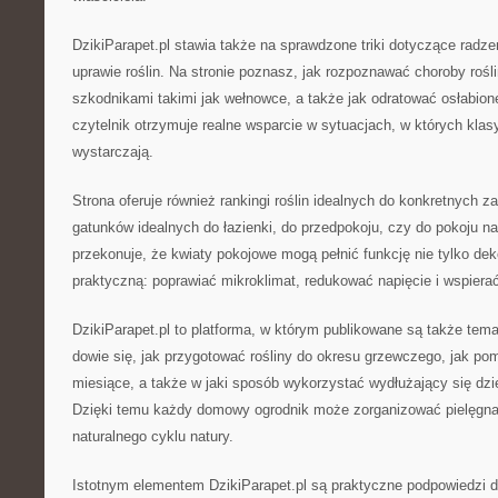
DzikiParapet.pl stawia także na sprawdzone triki dotyczące radz
uprawie roślin. Na stronie poznasz, jak rozpoznawać choroby rośli
szkodnikami takimi jak wełnowce, a także jak odratować osłabione
czytelnik otrzymuje realne wsparcie w sytuacjach, w których kla
wystarczają.
Strona oferuje również rankingi roślin idealnych do konkretnych za
gatunków idealnych do łazienki, do przedpokoju, czy do pokoju na
przekonuje, że kwiaty pokojowe mogą pełnić funkcję nie tylko dek
praktyczną: poprawiać mikroklimat, redukować napięcie i wspiera
DzikiParapet.pl to platforma, w którym publikowane są także tema
dowie się, jak przygotować rośliny do okresu grzewczego, jak po
miesiące, a także w jaki sposób wykorzystać wydłużający się dzi
Dzięki temu każdy domowy ogrodnik może zorganizować pielęgnac
naturalnego cyklu natury.
Istotnym elementem DzikiParapet.pl są praktyczne podpowiedzi 