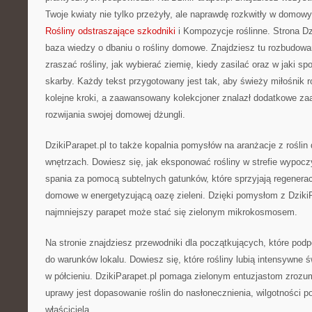
Twoje kwiaty nie tylko przeżyły, ale naprawdę rozkwitły w domo
Rośliny odstraszające szkodniki
i Kompozycje roślinne. Strona Dz
baza wiedzy o dbaniu o rośliny domowe. Znajdziesz tu rozbudowan
zraszać rośliny, jak wybierać ziemię, kiedy zasilać oraz w jaki s
skarby. Każdy tekst przygotowany jest tak, aby świeży miłośnik r
kolejne kroki, a zaawansowany kolekcjoner znalazł dodatkowe 
rozwijania swojej domowej dżungli.
DzikiParapet.pl to także kopalnia pomysłów na aranżacje z rośli
wnętrzach. Dowiesz się, jak eksponować rośliny w strefie wypocz
spania za pomocą subtelnych gatunków, które sprzyjają regeneracj
domowe w energetyzującą oazę zieleni. Dzięki pomysłom z Dziki
najmniejszy parapet może stać się zielonym mikrokosmosem.
Na stronie znajdziesz przewodniki dla początkujących, które podp
do warunków lokalu. Dowiesz się, które rośliny lubią intensywne św
w półcieniu. DzikiParapet.pl pomaga zielonym entuzjastom zrozu
uprawy jest dopasowanie roślin do nasłonecznienia, wilgotności po
właściciela.