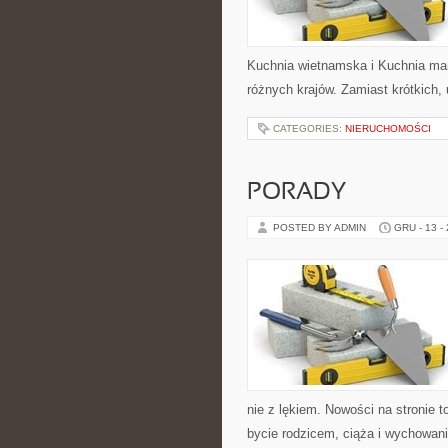
Kuchnia wietnamska i Kuchnia mar
różnych krajów. Zamiast krótkich, 
CATEGORIES:
NIERUCHOMOŚCI
PORADY
POSTED BY ADMIN
GRU - 13 -
nie z lękiem. Nowości na stronie
bycie rodzicem, ciąża i wychowani