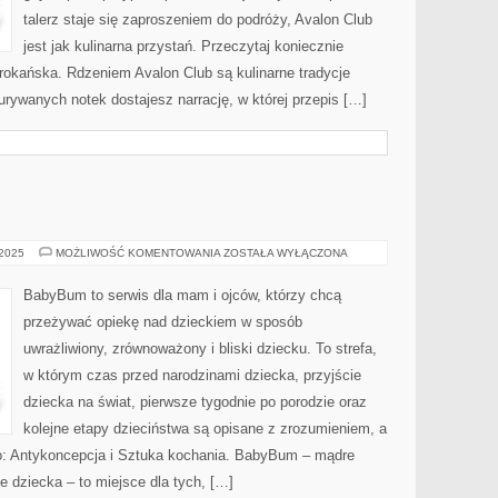
talerz staje się zaproszeniem do podróży, Avalon Club
jest jak kulinarna przystań. Przeczytaj koniecznie
okańska. Rdzeniem Avalon Club są kulinarne tradycje
urywanych notek dostajesz narrację, w której przepis […]
PORADY
 2025
MOŻLIWOŚĆ KOMENTOWANIA
ZOSTAŁA WYŁĄCZONA
BabyBum to serwis dla mam i ojców, którzy chcą
przeżywać opiekę nad dzieckiem w sposób
uwrażliwiony, zrównoważony i bliski dziecku. To strefa,
w którym czas przed narodzinami dziecka, przyjście
dziecka na świat, pierwsze tygodnie po porodzie oraz
kolejne etapy dzieciństwa są opisane z zrozumieniem, a
 to: Antykoncepcja i Sztuka kochania. BabyBum – mądre
e dziecka – to miejsce dla tych, […]