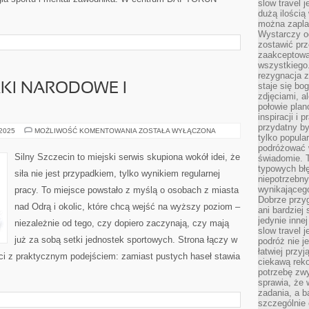
slow travel 
dużą ilością
można zapla
Wystarczy og
zostawić prz
zaakceptowa
wszystkiego.
rezygnacja z
staje się bo
RKI NARODOWE I
zdjęciami, 
połowie plan
inspiracji i
przydatny 
ZŁOCIENIEC
 2025
MOŻLIWOŚĆ KOMENTOWANIA
ZOSTAŁA WYŁĄCZONA
tylko popular
I
PARKI
podróżować w
NARODOWE
Silny Szczecin to miejski serwis skupiona wokół idei, że
świadomie. 
I
typowych bł
KRAJOBRAZOWE
siła nie jest przypadkiem, tylko wynikiem regularnej
niepotrzebn
wynikającego
pracy. To miejsce powstało z myślą o osobach z miasta
Dobrze przy
nad Odrą i okolic, które chcą wejść na wyższy poziom –
ani bardzie
jedynie inne
niezależnie od tego, czy dopiero zaczynają, czy mają
slow travel 
już za sobą setki jednostek sportowych. Strona łączy w
podróż nie j
łatwiej przy
ści z praktycznym podejściem: zamiast pustych haseł stawia
ciekawą rek
potrzebę zw
sprawia, że
zadania, a b
szczególnie 