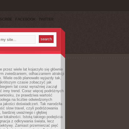
SCRIBE
FACEBOOK
TWITTER
 przez wiele lat kojarzyło się głównie
ym zwiedzaniem, odhaczaniem atrakcji
. Wiele osób planowało wyjazdy tak,
ajkrótszym czasie zobaczyć jak
 biegiem lat coraz wyraźniej zaczął
ć inny trend. Coraz więcej podróżnych
 wniosku, że prawdziwa wartość
polega na liczbie odwiedzonych
na jakości doświadczeń. Tak narodziła
ość slow travel, czyli podróżowania
, bardziej uważnego i głębiej
 lokalności. Istotą takiego podejścia
ygnacja z odkrywania świata, lecz
pektywy. Zamiast przemierzać pięć