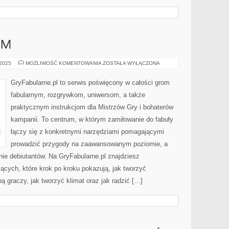
OM
GRY
 2025
MOŻLIWOŚĆ KOMENTOWANIA
ZOSTAŁA WYŁĄCZONA
ESCAPE
ROOM
GryFabularne.pl to serwis poświęcony w całości grom
fabularnym, rozgrywkom, uniwersom, a także
praktycznym instrukcjom dla Mistrzów Gry i bohaterów
kampanii. To centrum, w którym zamiłowanie do fabuły
łączy się z konkretnymi narzędziami pomagającymi
prowadzić przygody na zaawansowanym poziomie, a
ie debiutantów. Na GryFabularne.pl znajdziesz
cych, które krok po kroku pokazują, jak tworzyć
ą graczy, jak tworzyć klimat oraz jak radzić […]