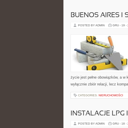
BUENOS AIRES I
POSTED BY ADMIN
GRU - 19 -
życie jest pełne obowiązków, a w 
wyłącznie zbiór relacji, lecz kom
CATEGORIES:
NIERUCHOMOŚCI
INSTALACJE LPG 
POSTED BY ADMIN
GRU - 18 -