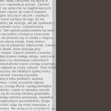
ień, lepiej zatrzymać się dłużej w
scu i naprawdę je poznać. Zamiast
 się wyłącznie na najgłośniejszych
warto zajrzeć do małych kawiarni,
rgów, bocznych uliczek i zwykłych
w travel zachęca do tego, by nie
dróży jak wyścigu, ale jak spotkanie z
, rytmem życia i codziennością
. Taki sposób podróżowania ma wiele
de wszystkim zmniejsza zmęczenie.
 nie przenosi się co chwilę z miejsca
ma więcej energii, mniej stresu i
nsę na prawdziwy odpoczynek. Łatwiej
 detale, które umykają przy
 tempie. Zapach piekarni o poranku,
łaścicielem małego sklepu, wieczorny
planu czy obserwacja codziennych
ieszkańców często zostają w pamięci
ż najbardziej znany zabytek. Slow travel
orzystny dla lokalnych społeczności.
acniać masową turystykę
aną w kilku punktach, wspiera
nesy i mniej oczywiste regiony.
rzy zostają dłużej i wydają pieniądze
adomie, często w naturalny sposób
 się do rozwoju lokalnej gospodarki.
ierają rodzinne pensjonaty, niewielkie
i regionalnych przewodników. Dzięki
cność staje się mniej inwazyjna, a
tnerska. Nie oznacza to oczywiście, że