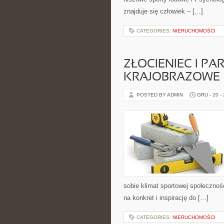
znajduje się człowiek – […]
CATEGORIES:
NIERUCHOMOŚCI
ZŁOCIENIEC I PA
KRAJOBRAZOWE
POSTED BY ADMIN
GRU - 20 -
sobie klimat sportowej społeczno
na konkret i inspirację do […]
CATEGORIES:
NIERUCHOMOŚCI