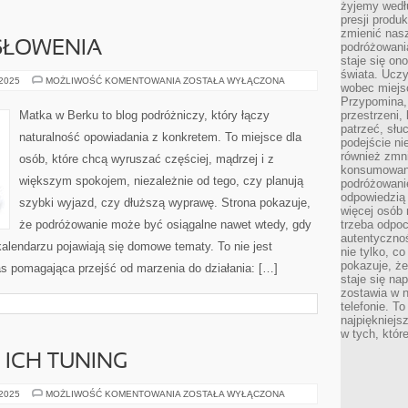
żyjemy wedłu
presji produ
zmienić nas
 SŁOWENIA
podróżowani
staje się o
świata. Uczy
BUENOS
 2025
MOŻLIWOŚĆ KOMENTOWANIA
ZOSTAŁA WYŁĄCZONA
wobec miejs
AIRES
I
Przypomina,
SŁOWENIA
Matka w Berku to blog podróżniczy, który łączy
przestrzeni,
patrzeć, słu
naturalność opowiadania z konkretem. To miejsce dla
podejście ni
również zmn
osób, które chcą wyruszać częściej, mądrzej i z
konsumowani
większym spokojem, niezależnie od tego, czy planują
podróżowanie
odpowiedzią
szybki wyjazd, czy dłuższą wyprawę. Strona pokazuje,
więcej osób 
że podróżowanie może być osiągalne nawet wtedy, gdy
trzeba odpo
autentycznoś
kalendarzu pojawiają się domowe tematy. To nie jest
nie tylko, co
pokazuje, że
pas pomagająca przejść od marzenia do działania: […]
staje się na
zostawia w n
telefonie. T
najpiękniejs
w tych, któr
I ICH TUNING
INSTALACJE
 2025
MOŻLIWOŚĆ KOMENTOWANIA
ZOSTAŁA WYŁĄCZONA
LPG