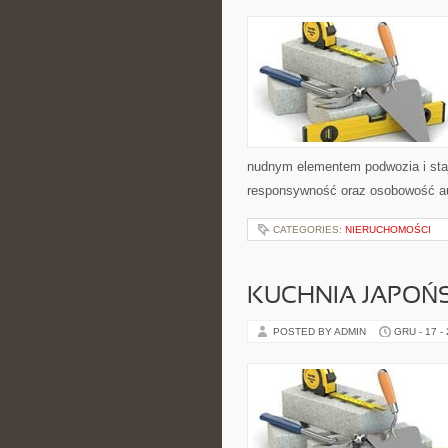
nudnym elementem podwozia i sta
responsywność oraz osobowość auta
CATEGORIES:
NIERUCHOMOŚCI
KUCHNIA JAPOŃS
POSTED BY ADMIN
GRU - 17 -