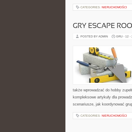
CATEGORIES:
NIERUCHOMOŚCI
GRY ESCAPE RO
POSTED BY ADMIN
GRU - 12 -
także wprowadzać do hobby zupełn
kompleksowe artykuły dla prowadzą
scenariusze, jak koordynować grup
CATEGORIES:
NIERUCHOMOŚCI