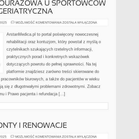
 POURAZOWA U SPORTOWCÓW
 GERIATRYCZNA
REHABILITACJA
 2025
MOŻLIWOŚĆ KOMENTOWANIA
ZOSTAŁA WYŁĄCZONA
POURAZOWA
U
SPORTOWCÓW
ArstanMedica.pl to portal poświęcony nowoczesnej
I
REHABILITACJA
rehabilitacji oraz kontuzjom, który powstał z myślą o
GERIATRYCZNA
czytelnikach szukających rzetelnych informacji,
praktycznych porad i konkretnych wskazówek
dotyczących powrotu do pełnej sprawności. Na tej
platformie znajdziesz zarówno treści skierowane do
o pracowników biurowych, a także do pacjentów w wieku
ają się z długotrwałymi problemami zdrowotnymi. Zobacz
mu i Prawo pacjenta i refundacja […]
MONTY I RENOWACJE
MEBLE
 2025
MOŻLIWOŚĆ KOMENTOWANIA
ZOSTAŁA WYŁĄCZONA