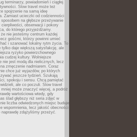
g terminarzy, powiadomień i ciągłej
ktywności. Slow travel może też
ze spojrzenie na samą ideę
a. Zamiast ucieczki od codzienności
no sposobem na głębsze przeżywanie
 cierpliwości, obserwacji i pokory
ca, do którego przyjeżdżamy.
 że nie jesteśmy centrum każdej
 lecz gośćmi, którzy powinni umieć
chać i szanować lokalny rytm życia. To
e tylko daje większą satysfakcję, ale
iejsza ryzyko powierzchownego
a cudzej kultury. Wolniejsze
 nie jest modą dla nielicznych, lecz
 na zmęczenie nadmiarem. Coraz
nie chce już wyjazdów, po których
czywać jeszcze tydzień. Szukają
ci, spokoju i sensu. Chcą pamiętać
 widzieli, ale co poczuli. Slow travel
 mniej może znaczyć więcej, a podróż
prawdę wartościowa wtedy, gdy
as ślad głębszy niż seria zdjęć w
o nie liczba odwiedzonych miejsc buduje
ze wspomnienia, lecz jakość obecności
e naprawdę zdążyliśmy przeżyć.