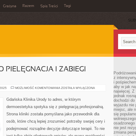
Razem
Tagi
Grażyna
Spis Treści
SUB
 PIELĘGNACJA I ZABIEGI
Podróżowanie
z intensywn
i pośpiechem
aby w jak n
NATURALNA
 2025
MOŻLIWOŚĆ KOMENTOWANIA
ZOSTAŁA WYŁĄCZONA
najwięcej. Z
I
EKO
jednak rosną
PIELĘGNACJA
Gdańska Klinika Urody to adres, w którym
dochodzi do
I
ZABIEGI
wyjazdu nie 
dermoestetyka spotyka się z pielęgnacją profesjonalną.
SEZONOWE
miejsc, ale 
Strona kliniki została pomyślana jako przewodnik dla
się popularn
wolniejszego
osób, które chcą lepiej zrozumieć potrzeby swojej cery i
osadzonego w
nie jest rez
podejmować rozsądne decyzje dotyczące terapii. To nie
zmiana pers
jest tylko zbiór ofertowych opisów, ale mapa możliwości,