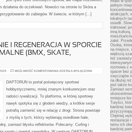
miast w tydz
jednym miej
an działania do oczekiwań. Nowości na stronie to Skóra a
koncentrować
i przygotowanie do zabiegów. W świecie, w którym […]
atrakcjach, 
lokalnych ta
osiedli. Slo
traktować po
inną kulturą
mieszkańców
zalet. Prze
IE I REGENERACJA W SPORCIE
Osoba, która
na miejsce, 
MALNE (BMX, SKATE,
większą sza
też zauważyć
intensywnym
rozmowa z w
DIETA,
 2025
MOŻLIWOŚĆ KOMENTOWANIA
ZOSTAŁA WYŁĄCZONA
spacer bez 
ODŻYWIANIE
zwyczajów m
I
na dłużej ni
REGENERACJA
DAPTORUN to portal poświęcony sportowi
W
jest także k
SPORCIE
hobbystycznemu, mniej znanym konkurencjom oraz
Zamiast wzm
I
skoncentrow
SPORTY
radości rywalizacji. To platforma, w której sportowy
EKSTREMALNE
mniejsze biz
(BMX,
Turyści, któ
nawyk spotyka się z głodem wiedzy, a krótkie sesje
SKATE,
PARKOUR)
bardziej świ
potrafią zamienić się w relację z drogi. Strona powstaje
przyczyniają
Chętniej wyb
z myślą o tych, którzy wybierają osiedlowe hale,
restauracje 
wkę, zamiast błysku reflektorów. Polecamy: Curling i
temu ich obe
bardziej par
ogia sportu i mental zawodnika. W centrum DAPTORUN