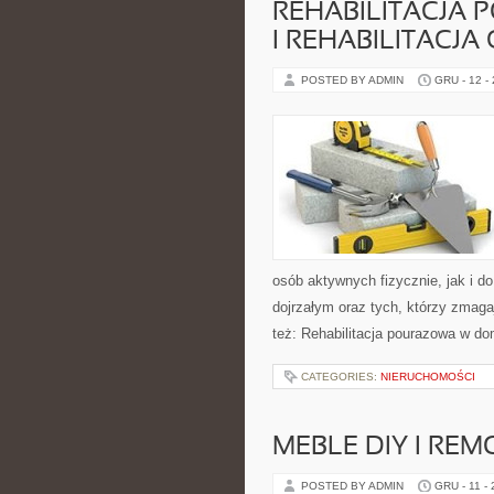
REHABILITACJA
I REHABILITACJA
POSTED BY ADMIN
GRU - 12 -
osób aktywnych fizycznie, jak i d
dojrzałym oraz tych, którzy zmag
też: Rehabilitacja pourazowa w do
CATEGORIES:
NIERUCHOMOŚCI
MEBLE DIY I RE
POSTED BY ADMIN
GRU - 11 -