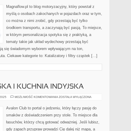
I
ICH
Magnaflow.pl to blog motoryzacyjny, który powstał z
TUNING
myślą o osobach zakochanych w pojazdach oraz w tym,
co można z nimi zrobić, gdy przestają być tylko
środkiem transportu, a zaczynają być pasją. To miejsce,
w którym personalizacja spotyka się z praktyką, a
tematy takie jak układ wydechowy przestają być
ją się świadomym wyborem wpływającym na ton,
. Ciekawe kategorie to: Katalizatory i filtry cząstek […]
KA I KUCHNIA INDYJSKA
KUCHNIA
 2025
MOŻLIWOŚĆ KOMENTOWANIA
ZOSTAŁA WYŁĄCZONA
JAPOŃSKA
I
KUCHNIA
Avalon Club to portal o jedzeniu, który łączy pasję do
INDYJSKA
smaków z doświadczeniem przy stole. To miejsce dla
łasuchów, którzy chcą gotować odważniej. Jeśli lubisz,
gdy zapach przypraw prowadzi Cię dalej niż mapa, a