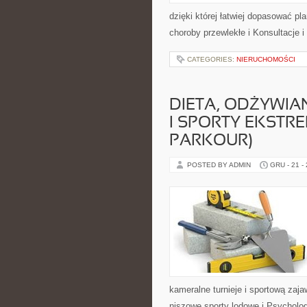
dzięki której łatwiej dopasować pl
choroby przewlekłe i Konsultacje 
CATEGORIES:
NIERUCHOMOŚCI
DIETA, ODŻYWIAN
I SPORTY EKSTRE
PARKOUR)
POSTED BY ADMIN
GRU - 21 -
kameralne turnieje i sportową zaja
niszowe sporty lodowe i Psychol