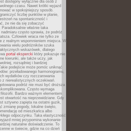
jest dostępny wyłącznie dla osób z
 wolnego czasu. Nawet krótki wyjazd
nować w spokojniejszy sposób.
raniczyć liczbę punktów w planie,
estrzeń na spontaniczność i
ć, że nie da się zobaczyć
 Paradoksalnie właśnie taka
 nadmiaru często sprawia, że podróż
gatsza. Człowiek wraca nie tylko ze
ale z realnym wspomnieniem miejsca. W
owania wielu podróżników szuka
 praktycznych wskazówek, dlatego
bywa
portal ekspercki
który pokazuje nie
ne kierunki, ale także uczy, jak
olniej, rozsądniej i bardziej
Takie podejście może pomóc uniknąć
ędów: przeładowanego harmonogramu,
ych wydatków czy rozczarowania
 z nierealistycznych oczekiwań.
gotowana podróż nie musi być droższa
j skomplikowana. Często wymaga
j filozofii. Bardzo ważnym elementem
jest otwartość na nieprzewidziane. Gdy
est sztywno zapięta na ostatni guzik,
jąć zmianę pogody, lokalne święto,
omendację od mieszkańca albo
ykłego odpoczynku. Taka elastyczność
 wyjazd mniej przypomina wykonanie
ardziej naturalne doświadczenie. To
cenne w świecie, gdzie na co dzień