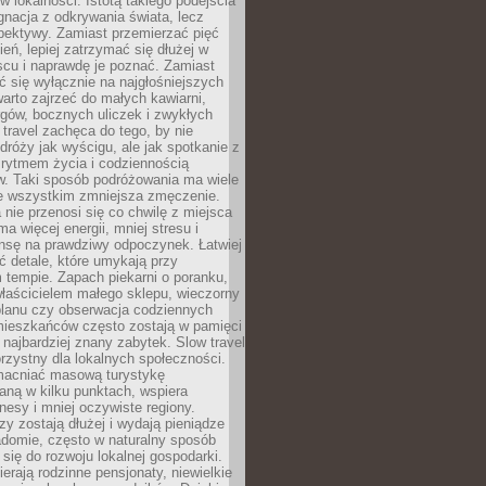
 lokalności. Istotą takiego podejścia
ygnacja z odkrywania świata, lecz
pektywy. Zamiast przemierzać pięć
ień, lepiej zatrzymać się dłużej w
scu i naprawdę je poznać. Zamiast
 się wyłącznie na najgłośniejszych
warto zajrzeć do małych kawiarni,
rgów, bocznych uliczek i zwykłych
w travel zachęca do tego, by nie
dróży jak wyścigu, ale jak spotkanie z
, rytmem życia i codziennością
. Taki sposób podróżowania ma wiele
de wszystkim zmniejsza zmęczenie.
 nie przenosi się co chwilę z miejsca
ma więcej energii, mniej stresu i
nsę na prawdziwy odpoczynek. Łatwiej
 detale, które umykają przy
 tempie. Zapach piekarni o poranku,
łaścicielem małego sklepu, wieczorny
planu czy obserwacja codziennych
ieszkańców często zostają w pamięci
ż najbardziej znany zabytek. Slow travel
orzystny dla lokalnych społeczności.
acniać masową turystykę
aną w kilku punktach, wspiera
nesy i mniej oczywiste regiony.
rzy zostają dłużej i wydają pieniądze
adomie, często w naturalny sposób
 się do rozwoju lokalnej gospodarki.
ierają rodzinne pensjonaty, niewielkie