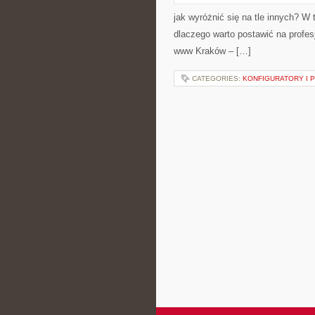
jak wyróżnić się na tle innych? W
dlaczego warto postawić na prof
www Kraków – […]
CATEGORIES:
KONFIGURATORY I 