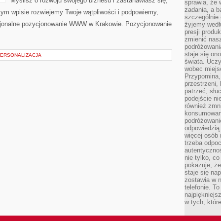
Myślisz o rozwoju swojego biznesu i zastanawiasz się,
sprawia, że
zadania, a b
 tym wpisie rozwiejemy Twoje wątpliwości i podpowiemy,
szczególnie 
esjonalne pozycjonowanie WWW w Krakowie. Pozycjonowanie
żyjemy wedłu
presji produ
zmienić nas
podróżowani
staje się o
PERSONALIZACJA
świata. Uczy
wobec miejs
Przypomina,
przestrzeni,
patrzeć, słu
podejście ni
również zmn
konsumowani
podróżowanie
odpowiedzią
więcej osób 
trzeba odpo
autentycznoś
nie tylko, co
pokazuje, że
staje się na
zostawia w n
telefonie. T
najpiękniejs
w tych, któr