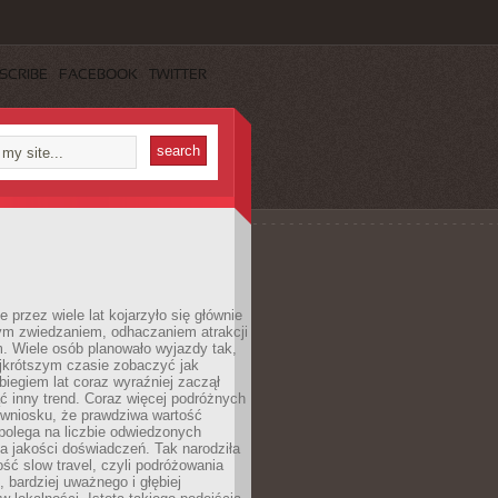
SCRIBE
FACEBOOK
TWITTER
 przez wiele lat kojarzyło się głównie
ym zwiedzaniem, odhaczaniem atrakcji
. Wiele osób planowało wyjazdy tak,
ajkrótszym czasie zobaczyć jak
 biegiem lat coraz wyraźniej zaczął
ć inny trend. Coraz więcej podróżnych
 wniosku, że prawdziwa wartość
polega na liczbie odwiedzonych
na jakości doświadczeń. Tak narodziła
ość slow travel, czyli podróżowania
, bardziej uważnego i głębiej