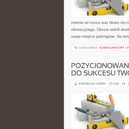
metrów od morza oraz blisko stu
rekreacyjnego. Obszar wokół domk
swoje miejsce parkingowe. Na tere
CATEGORIES:
KONFIGURATORY I 
POZYCJONOWANI
DO SUKCESU TWO
POSTED BY ADMIN
CZE - 19 -