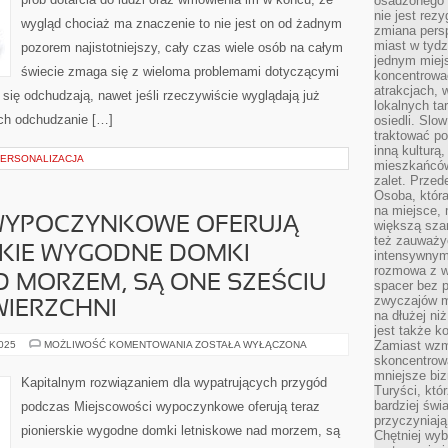
osadzonego w
ZAKUWA
W
nie jest rez
wygląd chociaż ma znaczenie to nie jest on od żadnym
PODNIEBIENIE,
zmiana pers
ODPOWIEDNIO
miast w tydz
pozorem najistotniejszy, cały czas wiele osób na całym
jednym miej
świecie zmaga się z wieloma problemami dotyczącymi
koncentrować
atrakcjach, 
e się odchudzają, nawet jeśli rzeczywiście wyglądają już
lokalnych ta
kich odchudzanie […]
osiedli. Slo
traktować po
inną kulturą
PERSONALIZACJA
mieszkańców
zalet. Prze
Osoba, która
na miejsce, 
WYPOCZYNKOWE OFERUJĄ
większą sza
też zauważyć
KIE WYGODNE DOMKI
intensywnym
rozmowa z w
 MORZEM, SĄ ONE SZEŚCIU
spacer bez 
zwyczajów m
IERZCHNI
na dłużej ni
jest także k
MIEJSCOWOŚCI
Zamiast wzm
2025
MOŻLIWOŚĆ KOMENTOWANIA
ZOSTAŁA WYŁĄCZONA
WYPOCZYNKOWE
skoncentrow
OFERUJĄ
mniejsze biz
DZIŚ
Kapitalnym rozwiązaniem dla wypatrujących przygód
NOWATORSKIE
Turyści, któ
WYGODNE
bardziej świ
podczas Miejscowości wypoczynkowe oferują teraz
DOMKI
przyczyniają
LETNISKOWE
pionierskie wygodne domki letniskowe nad morzem, są
NAD
Chętniej wyb
MORZEM,