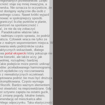
i regionalnych przewodników. Dzięki
cność staje się mniej inwazyjna, a
tnerska. Nie oznacza to oczywiście, że
jest dostępny wyłącznie dla osób z
 wolnego czasu. Nawet krótki wyjazd
nować w spokojniejszy sposób.
raniczyć liczbę punktów w planie,
estrzeń na spontaniczność i
ć, że nie da się zobaczyć
 Paradoksalnie właśnie taka
 nadmiaru często sprawia, że podróż
gatsza. Człowiek wraca nie tylko ze
ale z realnym wspomnieniem miejsca. W
owania wielu podróżników szuka
 praktycznych wskazówek, dlatego
bywa
portal ekspercki
który pokazuje nie
ne kierunki, ale także uczy, jak
olniej, rozsądniej i bardziej
Takie podejście może pomóc uniknąć
ędów: przeładowanego harmonogramu,
ych wydatków czy rozczarowania
 z nierealistycznych oczekiwań.
gotowana podróż nie musi być droższa
j skomplikowana. Często wymaga
j filozofii. Bardzo ważnym elementem
jest otwartość na nieprzewidziane. Gdy
est sztywno zapięta na ostatni guzik,
jąć zmianę pogody, lokalne święto,
omendację od mieszkańca albo
ykłego odpoczynku. Taka elastyczność