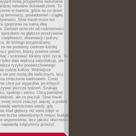
 wyjazd mniej przypomina wykonanie
ardziej naturalne doświadczenie. To
cenne w świecie, gdzie na co dzień
g terminarzy, powiadomień i ciągłej
ktywności. Slow travel może też
ze spojrzenie na samą ideę
a. Zamiast ucieczki od codzienności
no sposobem na głębsze przeżywanie
 cierpliwości, obserwacji i pokory
ca, do którego przyjeżdżamy.
 że nie jesteśmy centrum każdej
 lecz gośćmi, którzy powinni umieć
chać i szanować lokalny rytm życia. To
e tylko daje większą satysfakcję, ale
iejsza ryzyko powierzchownego
a cudzej kultury. Wolniejsze
 nie jest modą dla nielicznych, lecz
 na zmęczenie nadmiarem. Coraz
nie chce już wyjazdów, po których
czywać jeszcze tydzień. Szukają
ci, spokoju i sensu. Chcą pamiętać
 widzieli, ale co poczuli. Slow travel
 mniej może znaczyć więcej, a podróż
prawdę wartościowa wtedy, gdy
as ślad głębszy niż seria zdjęć w
o nie liczba odwiedzonych miejsc buduje
ze wspomnienia, lecz jakość obecności
e naprawdę zdążyliśmy przeżyć.