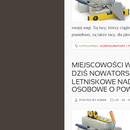
swojej wagi. Są tacy, którzy ciągl
prawidłowo, są także tacy, dla ja
CATEGORIES:
KONFIGURATORY I 
MIEJSCOWOŚCI 
DZIŚ NOWATORS
LETNISKOWE NAD
OSOBOWE O POW
POSTED BY ADMIN
LIP - 30 - 