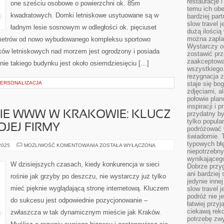
restauracje 
one sześciu osobowe o powierzchni ok. 85m
SĄ
temu ich obe
ONE
SZEŚCIU
kwadratowych. Domki letniskowe usytuowane są w
bardziej par
OSOBOWE
slow travel 
O
ładnym lesie sosnowym w odległości ok. pięciuset
POWIERZCHNI
dużą ilością
można zapla
 metrów od nowo wybudowanego kompleksu sportowo
Wystarczy og
ów letniskowych nad morzem jest ogrodzony i posiada
zostawić prz
zaakceptowa
nie takiego budynku jest około osiemdziesięciu […]
wszystkiego.
rezygnacja z
PERSONALIZACJA
staje się bo
zdjęciami, 
połowie plan
inspiracji i
E WWW W KRAKOWIE: KLUCZ
przydatny 
tylko popular
JEJ FIRMY
podróżować w
świadomie. 
typowych bł
POZYCJONOWANIE
 2025
MOŻLIWOŚĆ KOMENTOWANIA
ZOSTAŁA WYŁĄCZONA
WWW
niepotrzebn
W
wynikającego
KRAKOWIE:
W dzisiejszych czasach, kiedy konkurencja w sieci
Dobrze przy
KLUCZ
DO
ani bardzie
rośnie jak grzyby po deszczu, nie wystarczy już tylko
SUKCESU
jedynie inne
TWOJEJ
mieć pięknie wyglądającą stronę internetową. Kluczem
slow travel 
FIRMY
podróż nie j
do sukcesu jest odpowiednie pozycjonowanie –
łatwiej przy
ciekawą rek
zwłaszcza w tak dynamicznym mieście jak Kraków.
potrzebę zw