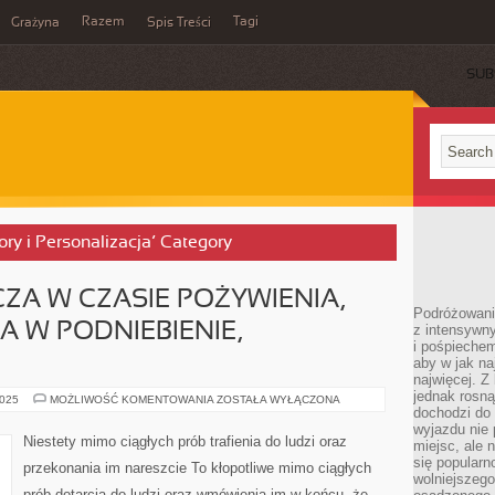
Razem
Tagi
Grażyna
Spis Treści
SUB
ory i Personalizacja’ Category
A W CZASIE POŻYWIENIA,
Podróżowanie
 W PODNIEBIENIE,
z intensywn
i pośpiechem
aby w jak n
najwięcej. Z
jednak rosną
COŚ
2025
MOŻLIWOŚĆ KOMENTOWANIA
ZOSTAŁA WYŁĄCZONA
NAM
dochodzi do
DOKUCZA
wyjazdu nie 
W
Niestety mimo ciągłych prób trafienia do ludzi oraz
miejsc, ale 
CZASIE
POŻYWIENIA,
się popularn
przekonania im nareszcie To kłopotliwe mimo ciągłych
COŚ
wolniejszego
NAS
prób dotarcia do ludzi oraz wmówienia im w końcu, że