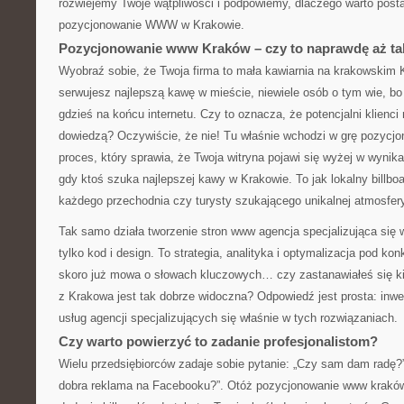
rozwiejemy Twoje wątpliwości i podpowiemy, dlaczego warto posta
pozycjonowanie WWW w Krakowie.
Pozycjonowanie www Kraków – czy to naprawdę aż t
Wyobraź sobie, że Twoja firma to mała kawiarnia na krakowskim
serwujesz najlepszą kawę w mieście, niewiele osób o tym wie, bo 
gdzieś na końcu internetu. Czy to oznacza, że potencjalni klienci 
dowiedzą? Oczywiście, że nie! Tu właśnie wchodzi w grę pozyc
proces, który sprawia, że Twoja witryna pojawi się wyżej w wyni
gdy ktoś szuka najlepszej kawy w Krakowie. To jak lokalny billbo
każdego przechodnia czy turysty szukającego unikalnej atmosfer
Tak samo działa tworzenie stron www agencja specjalizująca się 
tylko kod i design. To strategia, analityka i optymalizacja pod ko
skoro już mowa o słowach kluczowych… czy zastanawiałeś się ki
z Krakowa jest tak dobrze widoczna? Odpowiedź jest prosta: inwe
usług agencji specjalizujących się właśnie w tych rozwiązaniach.
Czy warto powierzyć to zadanie profesjonalistom?
Wielu przedsiębiorców zadaje sobie pytanie: „Czy sam dam radę?”
dobra reklama na Facebooku?”. Otóż pozycjonowanie www kraków t