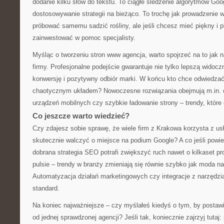
dodanie kilku słów do tekstu. To ciągłe śledzenie algorytmów Goog
dostosowywanie strategii na bieżąco. To trochę jak prowadzenie
próbować samemu sadzić rośliny, ale jeśli chcesz mieć piękny i pl
zainwestować w pomoc specjalisty.
Myśląc o tworzeniu stron www agencja, warto spojrzeć na to jak 
firmy. Profesjonalne podejście gwarantuje nie tylko lepszą widocz
konwersję i pozytywny odbiór marki. W końcu kto chce odwiedzać
chaotycznym układem? Nowoczesne rozwiązania obejmują m.in. 
urządzeń mobilnych czy szybkie ładowanie strony – trendy, któr
Co jeszcze warto wiedzieć?
Czy zdajesz sobie sprawę, że wiele firm z Krakowa korzysta z usł
skutecznie walczyć o miejsce na podium Google? A co jeśli powi
dobrana strategia SEO potrafi zwiększyć ruch nawet o kilkaset p
pulsie – trendy w branży zmieniają się równie szybko jak moda na
Automatyzacja działań marketingowych czy integracje z narzędzia
standard.
Na koniec najważniejsze – czy myślałeś kiedyś o tym, by posta
od jednej sprawdzonej agencji? Jeśli tak, koniecznie zajrzyj tutaj: