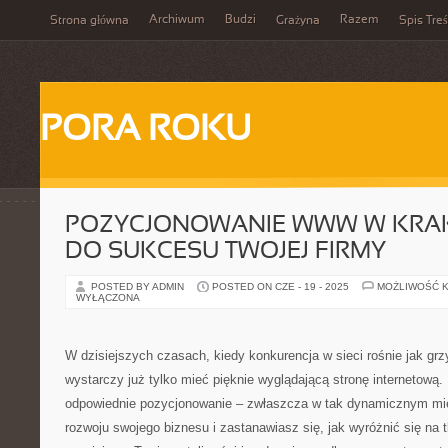
Archiwum
Budzi
Razem
Strona główna
Grażyna
Spis Treś
PORA ROKU
POZYCJONOWANIE WWW W KRAK
DO SUKCESU TWOJEJ FIRMY
POSTED BY ADMIN
POSTED ON CZE - 19 - 2025
MOŻLIWOŚĆ 
WYŁĄCZONA
W dzisiejszych czasach, kiedy konkurencja w sieci rośnie jak gr
wystarczy już tylko mieć pięknie wyglądającą stronę internetową
odpowiednie pozycjonowanie – zwłaszcza w tak dynamicznym mie
rozwoju swojego biznesu i zastanawiasz się, jak wyróżnić się na 