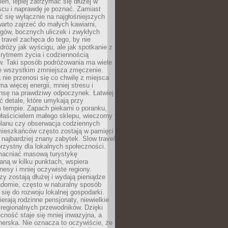
ień, lepiej zatrzymać się dłużej w
scu i naprawdę je poznać. Zamiast
 się wyłącznie na najgłośniejszych
warto zajrzeć do małych kawiarni,
rgów, bocznych uliczek i zwykłych
w travel zachęca do tego, by nie
dróży jak wyścigu, ale jak spotkanie z
, rytmem życia i codziennością
. Taki sposób podróżowania ma wiele
de wszystkim zmniejsza zmęczenie.
 nie przenosi się co chwilę z miejsca
ma więcej energii, mniej stresu i
nsę na prawdziwy odpoczynek. Łatwiej
 detale, które umykają przy
 tempie. Zapach piekarni o poranku,
łaścicielem małego sklepu, wieczorny
planu czy obserwacja codziennych
ieszkańców często zostają w pamięci
ż najbardziej znany zabytek. Slow travel
orzystny dla lokalnych społeczności.
acniać masową turystykę
aną w kilku punktach, wspiera
nesy i mniej oczywiste regiony.
rzy zostają dłużej i wydają pieniądze
adomie, często w naturalny sposób
 się do rozwoju lokalnej gospodarki.
ierają rodzinne pensjonaty, niewielkie
i regionalnych przewodników. Dzięki
cność staje się mniej inwazyjna, a
tnerska. Nie oznacza to oczywiście, że