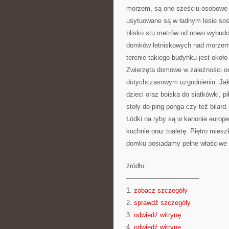
morzem, są one sześciu osobowe 
usytuowane są w ładnym lesie sos
blisko stu metrów od nowo wybud
domków letniskowych nad morzem j
terenie takiego budynku jest około
Zwierzęta domowe w zależności od
dotychczasowym uzgodnieniu. Jaki
dzieci oraz boiska do siatkówki, p
stoły do ping ponga czy też bilard
Łódki na ryby są w kanonie europ
kuchnie oraz toaletę. Piętro mie
domku posiadamy pełne właściwe 
źródło:
———————————
1.
zobacz szczegóły
2.
sprawdź szczegóły
3.
odwiedź witrynę
4.
odwiedź witrynę