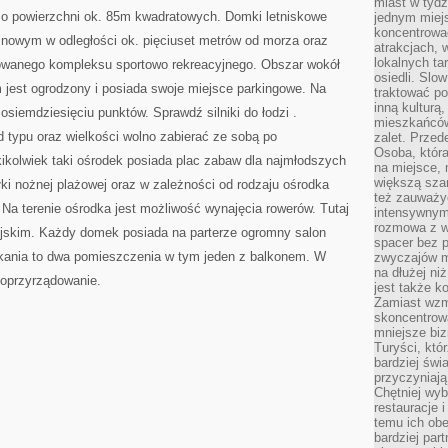
miast w tydz
SĄ
o powierzchni ok. 85m kwadratowych. Domki letniskowe
jednym miej
ONE
SZEŚCIU
koncentrować
nowym w odległości ok. pięciuset metrów od morza oraz
OSOBOWE
atrakcjach, 
O
lokalnych ta
owanego kompleksu sportowo rekreacyjnego. Obszar wokół
POWIERZCHNI
osiedli. Slo
est ogrodzony i posiada swoje miejsce parkingowe. Na
traktować po
inną kulturą
 osiemdziesięciu punktów. Sprawdź silniki do łodzi .
mieszkańców
 typu oraz wielkości wolno zabierać ze sobą po
zalet. Prze
Osoba, która
kolwiek taki ośrodek posiada plac zabaw dla najmłodszych
na miejsce, 
większą sza
iłki nożnej plażowej oraz w zależności od rodzaju ośrodka
też zauważyć
. Na terenie ośrodka jest możliwość wynajęcia rowerów. Tutaj
intensywnym
rozmowa z w
ejskim. Każdy domek posiada na parterze ogromny salon
spacer bez 
szkania to dwa pomieszczenia w tym jeden z balkonem. W
zwyczajów m
na dłużej ni
oprzyrządowanie.
jest także k
Zamiast wzm
skoncentrow
mniejsze biz
Turyści, któ
bardziej świ
przyczyniają
Chętniej wyb
restauracje 
temu ich obe
bardziej par