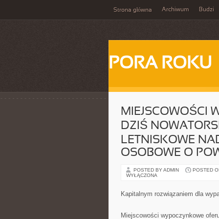
Archiwum
Budzi
Strona główna
PORA ROKU
MIEJSCOWOŚCI 
DZIŚ NOWATORS
LETNISKOWE NAD
OSOBOWE O POW
POSTED BY ADMIN
POSTED ON 
WYŁĄCZONA
Kapitalnym rozwiązaniem dla wyp
Miejscowości wypoczynkowe oferuj