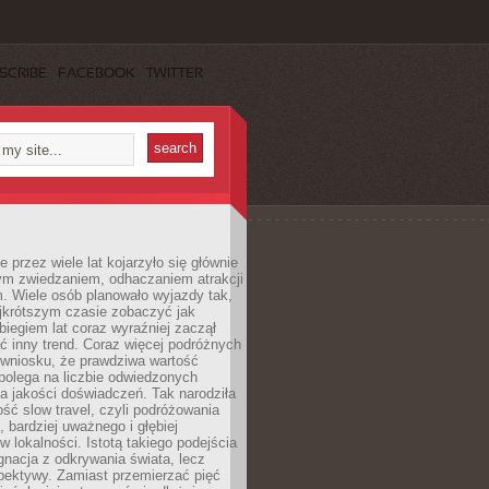
SCRIBE
FACEBOOK
TWITTER
 przez wiele lat kojarzyło się głównie
ym zwiedzaniem, odhaczaniem atrakcji
. Wiele osób planowało wyjazdy tak,
ajkrótszym czasie zobaczyć jak
 biegiem lat coraz wyraźniej zaczął
ć inny trend. Coraz więcej podróżnych
 wniosku, że prawdziwa wartość
polega na liczbie odwiedzonych
na jakości doświadczeń. Tak narodziła
ość slow travel, czyli podróżowania
, bardziej uważnego i głębiej
 lokalności. Istotą takiego podejścia
ygnacja z odkrywania świata, lecz
pektywy. Zamiast przemierzać pięć