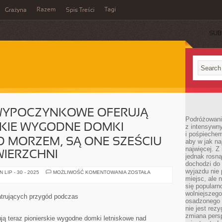
Razem
Tagi
Grażyna
Spis Treści
SUB
WYPOCZYNKOWE OFERUJĄ
Podróżowanie
KIE WYGODNE DOMKI
z intensywn
i pośpiechem
 MORZEM, SĄ ONE SZEŚCIU
aby w jak n
najwięcej. Z
IERZCHNI
jednak rosną
dochodzi do
wyjazdu nie 
MIEJSCOWOŚCI
LIP - 30 - 2025
MOŻLIWOŚĆ KOMENTOWANIA
ZOSTAŁA
WYPOCZYNKOWE
miejsc, ale 
OFERUJĄ
się popularn
DZIŚ
wolniejszego
NOWATORSKIE
atrujących przygód podczas
WYGODNE
osadzonego w
DOMKI
nie jest rez
LETNISKOWE
zmiana pers
NAD
ą teraz pionierskie wygodne domki letniskowe nad
MORZEM,