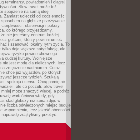
g terminarzy, powiadomień i ciągłej
ktywności. Slow travel może też
ze spojrzenie na samą ideę
a. Zamiast ucieczki od codzienności
no sposobem na głębsze przeżywanie
 cierpliwości, obserwacji i pokory
ca, do którego przyjeżdżamy.
 że nie jesteśmy centrum każdej
 lecz gośćmi, którzy powinni umieć
chać i szanować lokalny rytm życia. To
e tylko daje większą satysfakcję, ale
iejsza ryzyko powierzchownego
a cudzej kultury. Wolniejsze
 nie jest modą dla nielicznych, lecz
 na zmęczenie nadmiarem. Coraz
nie chce już wyjazdów, po których
czywać jeszcze tydzień. Szukają
ci, spokoju i sensu. Chcą pamiętać
 widzieli, ale co poczuli. Slow travel
 mniej może znaczyć więcej, a podróż
prawdę wartościowa wtedy, gdy
as ślad głębszy niż seria zdjęć w
o nie liczba odwiedzonych miejsc buduje
ze wspomnienia, lecz jakość obecności
e naprawdę zdążyliśmy przeżyć.