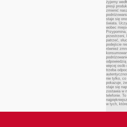
żyjemy wedłu
presji produ
zmienić nas
podróżowani
staje się o
świata. Uczy
wobec miejs
Przypomina,
przestrzeni,
patrzeć, słu
podejście ni
również zmn
konsumowani
podróżowanie
odpowiedzią
więcej osób 
trzeba odpo
autentycznoś
nie tylko, co
pokazuje, że
staje się na
zostawia w n
telefonie. T
najpiękniejs
w tych, któr