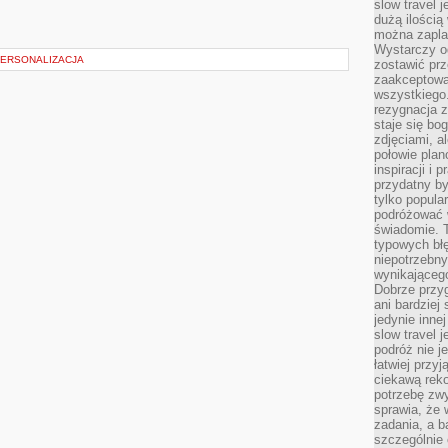
slow travel 
dużą ilością
można zapla
Wystarczy og
PERSONALIZACJA
zostawić prz
zaakceptowa
wszystkiego.
rezygnacja z
staje się bo
zdjęciami, 
połowie plan
inspiracji i
przydatny 
tylko popular
podróżować w
świadomie. 
typowych bł
niepotrzebn
wynikającego
Dobrze przy
ani bardzie
jedynie inne
slow travel 
podróż nie j
łatwiej przy
ciekawą rek
potrzebę zw
sprawia, że
zadania, a b
szczególnie 