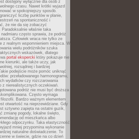
jest dostępny wyłącznie dla osób z
 wolnego czasu. Nawet krótki wyjazd
nować w spokojniejszy sposób.
raniczyć liczbę punktów w planie,
estrzeń na spontaniczność i
ć, że nie da się zobaczyć
 Paradoksalnie właśnie taka
 nadmiaru często sprawia, że podróż
gatsza. Człowiek wraca nie tylko ze
ale z realnym wspomnieniem miejsca. W
owania wielu podróżników szuka
 praktycznych wskazówek, dlatego
bywa
portal ekspercki
który pokazuje nie
ne kierunki, ale także uczy, jak
olniej, rozsądniej i bardziej
Takie podejście może pomóc uniknąć
ędów: przeładowanego harmonogramu,
ych wydatków czy rozczarowania
 z nierealistycznych oczekiwań.
gotowana podróż nie musi być droższa
j skomplikowana. Często wymaga
j filozofii. Bardzo ważnym elementem
jest otwartość na nieprzewidziane. Gdy
est sztywno zapięta na ostatni guzik,
jąć zmianę pogody, lokalne święto,
omendację od mieszkańca albo
ykłego odpoczynku. Taka elastyczność
 wyjazd mniej przypomina wykonanie
ardziej naturalne doświadczenie. To
cenne w świecie, gdzie na co dzień