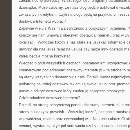
zarobić trochę pieniędzy. W szczególności programy partnerskie
dziesiątkę. Może załóżmy, że nasz blog będzie traktował o wszel
związanych kredytami. Czyli na blogu będą na przykład umieszcz
dostawcę Internetu wybrać?
Zapewne wielu z Was miała styczność z powyższym pytaniem. Po
kończy się nam umowa z obecnym dostawcą Internetu oraz w wyp
lokalizacji. Wówczas każdy z nas stara się uzyskać informacje cz
utworzy dla nas jakaś rabat na usługę czy może inny operator ma
której będzie można korzystać.
Wiedząc o tych wszystkich osobach, postanowiłem przygotować w
internetowym pod adresem: dostawcy-internetu.pl – ta strona to 
są oferty wszystkich dostawców z całej Polski! Nawet najmniejsz
podstronę na której dostawcy reklamują swoje usługi oraz promoc
pozwala odkryć dostawcę który zaoferuję najlepszą propozycję.
Gdzie odnaleźć dostawcę Internetu?
Przejdź na stronę priorytetową portalu dostawcy-internetu.pl, a na
strony zobaczysz przycisk ,,Wyszukaj łącze’’, następnie musisz
województwa, miasta oraz ewentualnej wsi. Na końcu ukaże Ci się
cenami, wystarczy użyć pól sortowania ażeby stosownie dobrać 