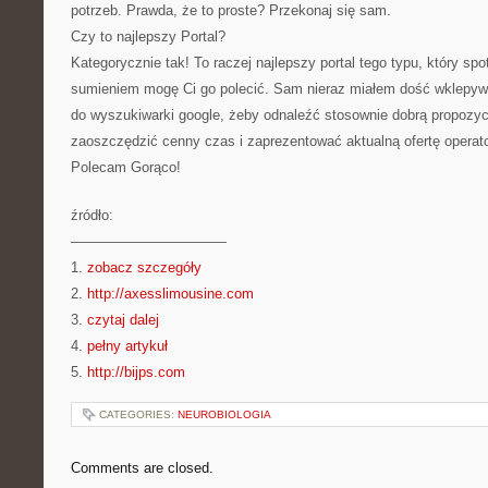
potrzeb. Prawda, że to proste? Przekonaj się sam.
Czy to najlepszy Portal?
Kategorycznie tak! To raczej najlepszy portal tego typu, który s
sumieniem mogę Ci go polecić. Sam nieraz miałem dość wklepywa
do wyszukiwarki google, żeby odnaleźć stosownie dobrą propozycj
zaoszczędzić cenny czas i zaprezentować aktualną ofertę operato
Polecam Gorąco!
źródło:
———————————
1.
zobacz szczegóły
2.
http://axesslimousine.com
3.
czytaj dalej
4.
pełny artykuł
5.
http://bijps.com
CATEGORIES:
NEUROBIOLOGIA
Comments are closed.