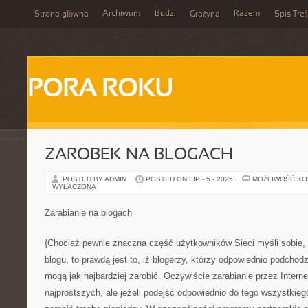
Archiwum
Budzi
Razem
Strona główna
Grażyna
Spis Treś
PORA ROKU
ZAROBEK NA BLOGACH
POSTED BY ADMIN
POSTED ON LIP - 5 - 2025
MOŻLIWOŚĆ K
WYŁĄCZONA
Zarabianie na blogach
{Chociaż pewnie znaczna część użytkowników Sieci myśli sobie, ż
blogu, to prawdą jest to, iż blogerzy, którzy odpowiednio podchodz
mogą jak najbardziej zarobić. Oczywiście zarabianie przez Interne
najprostszych, ale jeżeli podejść odpowiednio do tego wszystkie