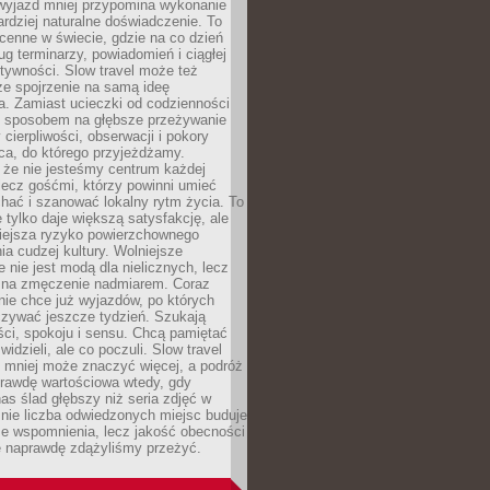
 wyjazd mniej przypomina wykonanie
ardziej naturalne doświadczenie. To
cenne w świecie, gdzie na co dzień
g terminarzy, powiadomień i ciągłej
ktywności. Slow travel może też
ze spojrzenie na samą ideę
a. Zamiast ucieczki od codzienności
no sposobem na głębsze przeżywanie
 cierpliwości, obserwacji i pokory
ca, do którego przyjeżdżamy.
 że nie jesteśmy centrum każdej
 lecz gośćmi, którzy powinni umieć
chać i szanować lokalny rytm życia. To
e tylko daje większą satysfakcję, ale
iejsza ryzyko powierzchownego
a cudzej kultury. Wolniejsze
 nie jest modą dla nielicznych, lecz
 na zmęczenie nadmiarem. Coraz
nie chce już wyjazdów, po których
czywać jeszcze tydzień. Szukają
ci, spokoju i sensu. Chcą pamiętać
 widzieli, ale co poczuli. Slow travel
 mniej może znaczyć więcej, a podróż
prawdę wartościowa wtedy, gdy
as ślad głębszy niż seria zdjęć w
o nie liczba odwiedzonych miejsc buduje
ze wspomnienia, lecz jakość obecności
e naprawdę zdążyliśmy przeżyć.