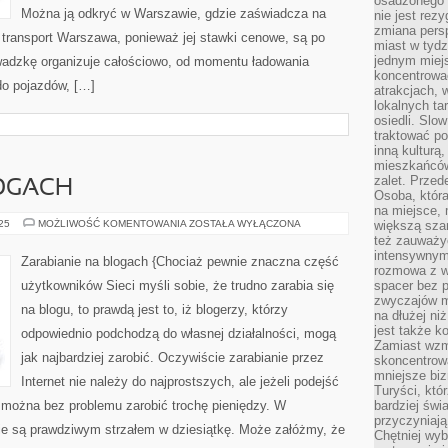
osadzonego w
Można ją odkryć w Warszawie, gdzie zaświadcza na
nie jest rez
zmiana pers
i transport Warszawa, ponieważ jej stawki cenowe, są po
miast w tydz
jednym miej
wadzkę organizuje całościowo, od momentu ładowania
koncentrować
do pojazdów, […]
atrakcjach, 
lokalnych ta
osiedli. Slo
traktować po
inną kulturą
mieszkańców
zalet. Prze
OGACH
Osoba, która
na miejsce, 
ZAROBEK
025
MOŻLIWOŚĆ KOMENTOWANIA
ZOSTAŁA WYŁĄCZONA
większą sza
NA
też zauważyć
BLOGACH
intensywnym
Zarabianie na blogach {Chociaż pewnie znaczna część
rozmowa z w
użytkowników Sieci myśli sobie, że trudno zarabia się
spacer bez 
zwyczajów m
na blogu, to prawdą jest to, iż blogerzy, którzy
na dłużej ni
jest także k
odpowiednio podchodzą do własnej działalności, mogą
Zamiast wzm
jak najbardziej zarobić. Oczywiście zarabianie przez
skoncentrow
mniejsze biz
Internet nie należy do najprostszych, ale jeżeli podejść
Turyści, któ
 można bez problemu zarobić trochę pieniędzy. W
bardziej świ
przyczyniają
ie są prawdziwym strzałem w dziesiątkę. Może załóżmy, że
Chętniej wyb