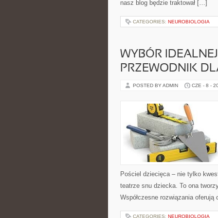
nasz blog będzie traktował […]
CATEGORIES:
NEUROBIOLOGIA
WYBÓR IDEALNEJ 
PRZEWODNIK DL
POSTED BY ADMIN
CZE - 8 - 2
Pościel dziecięca – nie tylko kwes
teatrze snu dziecka. To ona tworz
Współczesne rozwiązania oferują 
CATEGORIES:
NEUROBIOLOGIA