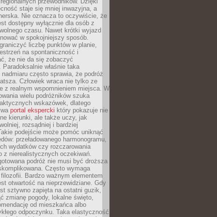
i regionalnych przewodników. Dzięki
cność staje się mniej inwazyjna, a
tnerska. Nie oznacza to oczywiście, że
jest dostępny wyłącznie dla osób z
 wolnego czasu. Nawet krótki wyjazd
nować w spokojniejszy sposób.
raniczyć liczbę punktów w planie,
estrzeń na spontaniczność i
ć, że nie da się zobaczyć
 Paradoksalnie właśnie taka
 nadmiaru często sprawia, że podróż
gatsza. Człowiek wraca nie tylko ze
ale z realnym wspomnieniem miejsca. W
owania wielu podróżników szuka
 praktycznych wskazówek, dlatego
bywa
portal ekspercki
który pokazuje nie
ne kierunki, ale także uczy, jak
olniej, rozsądniej i bardziej
Takie podejście może pomóc uniknąć
ędów: przeładowanego harmonogramu,
ych wydatków czy rozczarowania
 z nierealistycznych oczekiwań.
gotowana podróż nie musi być droższa
j skomplikowana. Często wymaga
j filozofii. Bardzo ważnym elementem
jest otwartość na nieprzewidziane. Gdy
est sztywno zapięta na ostatni guzik,
jąć zmianę pogody, lokalne święto,
omendację od mieszkańca albo
ykłego odpoczynku. Taka elastyczność