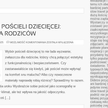
restauracje 
temu ich obe
bardziej par
slow travel 
dużą ilością
można zapla
Wystarczy og
zostawić prz
POŚCIELI DZIECIĘCEJ:
zaakceptowa
A RODZICÓW
wszystkiego.
rezygnacja z
staje się bo
WYBÓR
025
MOŻLIWOŚĆ KOMENTOWANIA
ZOSTAŁA WYŁĄCZONA
zdjęciami, 
IDEALNEJ
połowie plan
POŚCIELI
DZIECIĘCEJ:
inspiracji i
Wybór pościeli dziecięcej to nie lada wyzwanie,
PRZEWODNIK
przydatny 
DLA
zwłaszcza dla rodziców, którzy chcą połączyć estetykę
RODZICÓW
tylko popular
podróżować w
z funkcjonalnością i bezpieczeństwem. Czy
świadomie. 
zastanawialiście się kiedyś, jak pościel może wpłynąć
typowych bł
niepotrzebn
na komfort snu malucha? Albo czy nowoczesne
wynikającego
Dobrze przy
materiały naprawdę robią różnicę? Sprawdźmy to razem.
ani bardzie
tia uroku Wyobraźcie sobie pościel jako scenografię w
jedynie inne
slow travel 
y klimat, ale też wpływa na jakość odpoczynku.
podróż nie j
coś […]
łatwiej przy
ciekawą rek
potrzebę zw