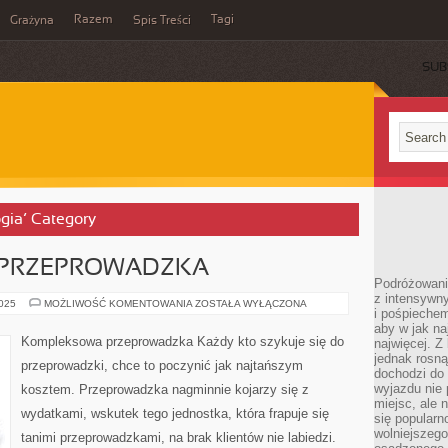
Razem
Tagi
Grażyna
Spis Treści
SUB
ogia’ Category
PRZEPROWADZKA
Podróżowanie
z intensywn
KOMPLEKSOWA
2025
MOŻLIWOŚĆ KOMENTOWANIA
ZOSTAŁA WYŁĄCZONA
i pośpiechem
PRZEPROWADZKA
aby w jak n
Kompleksowa przeprowadzka Każdy kto szykuje się do
najwięcej. Z
jednak rosną
przeprowadzki, chce to poczynić jak najtańszym
dochodzi do
wyjazdu nie 
kosztem. Przeprowadzka nagminnie kojarzy się z
miejsc, ale 
wydatkami, wskutek tego jednostka, która frapuje się
się popularn
wolniejszego
tanimi przeprowadzkami, na brak klientów nie labiedzi.