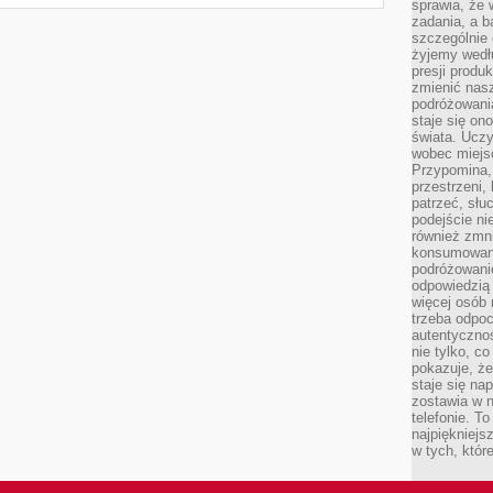
sprawia, że
zadania, a b
szczególnie 
żyjemy wedłu
presji produ
zmienić nas
podróżowani
staje się o
świata. Uczy
wobec miejs
Przypomina,
przestrzeni,
patrzeć, słu
podejście ni
również zmn
konsumowani
podróżowanie
odpowiedzią
więcej osób 
trzeba odpo
autentycznoś
nie tylko, co
pokazuje, że
staje się na
zostawia w n
telefonie. T
najpiękniejs
w tych, któr