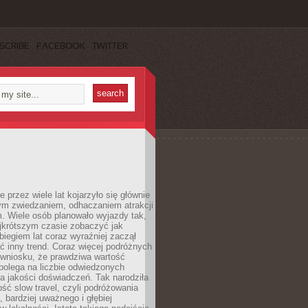
SCRIBE
FACEBOOK
TWITTER
 przez wiele lat kojarzyło się głównie
ym zwiedzaniem, odhaczaniem atrakcji
. Wiele osób planowało wyjazdy tak,
ajkrótszym czasie zobaczyć jak
 biegiem lat coraz wyraźniej zaczął
ć inny trend. Coraz więcej podróżnych
 wniosku, że prawdziwa wartość
polega na liczbie odwiedzonych
na jakości doświadczeń. Tak narodziła
ość slow travel, czyli podróżowania
, bardziej uważnego i głębiej