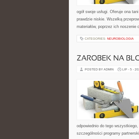
ogół swoje usługi. Oferuje ona tan
prawdzie niskie. Wszelką przepro
materiałów, poprzez ich noszenie 
CATEGORIES:
NEUROBIOLOGIA
ZAROBEK NA BL
POSTED BY ADMIN
LIP - 5 - 2
odpowiednio do tego wszystkiego,
szczególności programy partnersk