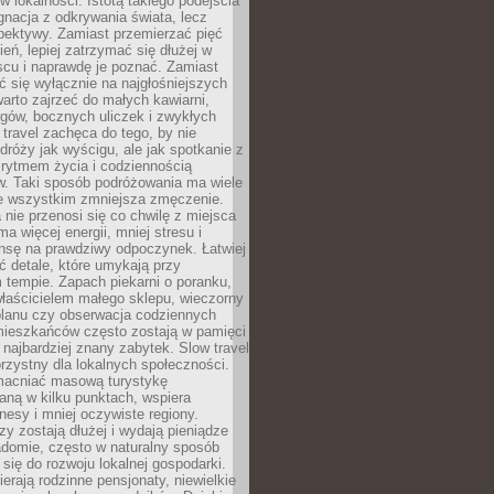
 lokalności. Istotą takiego podejścia
ygnacja z odkrywania świata, lecz
pektywy. Zamiast przemierzać pięć
ień, lepiej zatrzymać się dłużej w
scu i naprawdę je poznać. Zamiast
 się wyłącznie na najgłośniejszych
warto zajrzeć do małych kawiarni,
rgów, bocznych uliczek i zwykłych
w travel zachęca do tego, by nie
dróży jak wyścigu, ale jak spotkanie z
, rytmem życia i codziennością
. Taki sposób podróżowania ma wiele
de wszystkim zmniejsza zmęczenie.
 nie przenosi się co chwilę z miejsca
ma więcej energii, mniej stresu i
nsę na prawdziwy odpoczynek. Łatwiej
 detale, które umykają przy
 tempie. Zapach piekarni o poranku,
łaścicielem małego sklepu, wieczorny
planu czy obserwacja codziennych
ieszkańców często zostają w pamięci
ż najbardziej znany zabytek. Slow travel
orzystny dla lokalnych społeczności.
acniać masową turystykę
aną w kilku punktach, wspiera
nesy i mniej oczywiste regiony.
rzy zostają dłużej i wydają pieniądze
adomie, często w naturalny sposób
 się do rozwoju lokalnej gospodarki.
ierają rodzinne pensjonaty, niewielkie