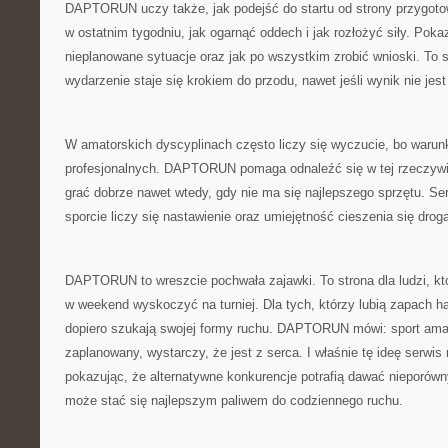
DAPTORUN uczy także, jak podejść do startu od strony przygoto
w ostatnim tygodniu, jak ogarnąć oddech i jak rozłożyć siły. Poka
nieplanowane sytuacje oraz jak po wszystkim zrobić wnioski. To 
wydarzenie staje się krokiem do przodu, nawet jeśli wynik nie jest
W amatorskich dyscyplinach często liczy się wyczucie, bo warunk
profesjonalnych. DAPTORUN pomaga odnaleźć się w tej rzeczywi
grać dobrze nawet wtedy, gdy nie ma się najlepszego sprzętu. Se
sporcie liczy się nastawienie oraz umiejętność cieszenia się drogą
DAPTORUN to wreszcie pochwała zajawki. To strona dla ludzi, kt
w weekend wyskoczyć na turniej. Dla tych, którzy lubią zapach hali
dopiero szukają swojej formy ruchu. DAPTORUN mówi: sport amato
zaplanowany, wystarczy, że jest z serca. I właśnie tę ideę serwis 
pokazując, że alternatywne konkurencje potrafią dawać nieporówn
może stać się najlepszym paliwem do codziennego ruchu.