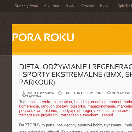
Archiwum
Budzi
Razem
Strona główna
Grażyna
Spis Treś
PORA ROKU
DIETA, ODŻYWIANIE I REGENERA
I SPORTY EKSTREMALNE (BMX, S
PARKOUR)
POSTED BY ADMIN
POSTED ON GRU - 21 - 2025
MOŻLIWOŚĆ 
WYŁĄCZONA
Tagi:
analiza rynku
,
biznesplan
,
branding
,
coaching
,
content mark
konferencje
,
łańcuch dostaw
,
logistyka
,
magazynowanie
,
marketi
przywództwo
,
reklama
,
spedycja
,
strategia
,
szkolenia biznesowe
,
zarządzanie projektami
,
zarządzanie zasobami
,
zespół
DAPTORUN to portal poświęcony sportowi hobbystycznemu, mni