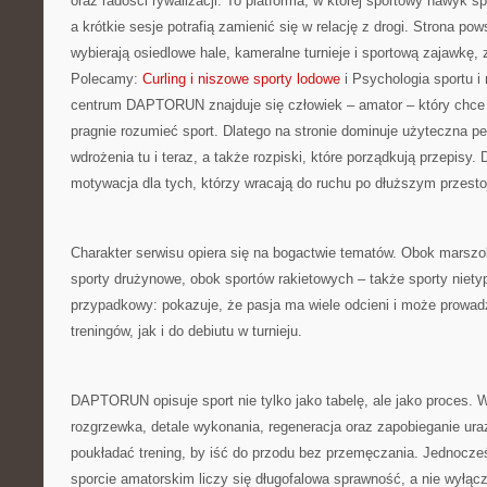
oraz radości rywalizacji. To platforma, w której sportowy nawyk s
a krótkie sesje potrafią zamienić się w relację z drogi. Strona pow
wybierają osiedlowe hale, kameralne turnieje i sportową zajawkę, 
Polecamy:
Curling i niszowe sporty lodowe
i Psychologia sportu i
centrum DAPTORUN znajduje się człowiek – amator – który chce g
pragnie rozumieć sport. Dlatego na stronie dominuje użyteczna 
wdrożenia tu i teraz, a także rozpiski, które porządkują przepis
motywacja dla tych, którzy wracają do ruchu po dłuższym przestoj
Charakter serwisu opiera się na bogactwie tematów. Obok marsz
sporty drużynowe, obok sportów rakietowych – także sporty niety
przypadkowy: pokazuje, że pasja ma wiele odcieni i może prowad
treningów, jak i do debiutu w turnieju.
DAPTORUN opisuje sport nie tylko jako tabelę, ale jako proces. 
rozgrzewka, detale wykonania, regeneracja oraz zapobieganie ur
poukładać trening, by iść do przodu bez przemęczania. Jednocze
sporcie amatorskim liczy się długofalowa sprawność, a nie wyłączn