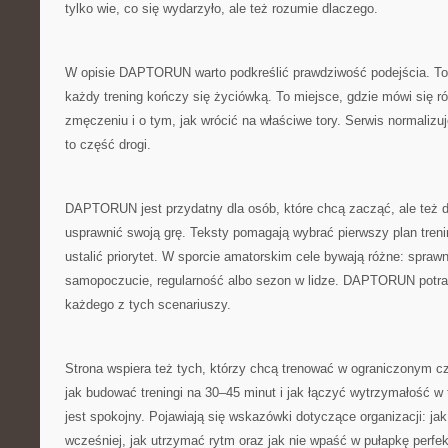
tylko wie, co się wydarzyło, ale też rozumie dlaczego.
W opisie DAPTORUN warto podkreślić prawdziwość podejścia. To n
każdy trening kończy się życiówką. To miejsce, gdzie mówi się r
zmęczeniu i o tym, jak wrócić na właściwe tory. Serwis normalizuj
to część drogi.
DAPTORUN jest przydatny dla osób, które chcą zacząć, ale też d
usprawnić swoją grę. Teksty pomagają wybrać pierwszy plan treni
ustalić priorytet. W sporcie amatorskim cele bywają różne: sprawn
samopoczucie, regularność albo sezon w lidze. DAPTORUN potra
każdego z tych scenariuszy.
Strona wspiera też tych, którzy chcą trenować w ograniczonym
jak budować treningi na 30–45 minut i jak łączyć wytrzymałość w 
jest spokojny. Pojawiają się wskazówki dotyczące organizacji: ja
wcześniej, jak utrzymać rytm oraz jak nie wpaść w pułapkę perfe