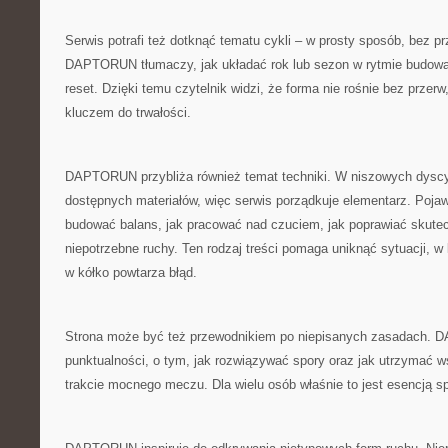
Serwis potrafi też dotknąć tematu cykli – w prosty sposób, bez prz
DAPTORUN tłumaczy, jak układać rok lub sezon w rytmie budowan
reset. Dzięki temu czytelnik widzi, że forma nie rośnie bez przer
kluczem do trwałości.
DAPTORUN przybliża również temat techniki. W niszowych dyscyp
dostępnych materiałów, więc serwis porządkuje elementarz. Pojawi
budować balans, jak pracować nad czuciem, jak poprawiać skutec
niepotrzebne ruchy. Ten rodzaj treści pomaga uniknąć sytuacji, w k
w kółko powtarza błąd.
Strona może być też przewodnikiem po niepisanych zasadach.
punktualności, o tym, jak rozwiązywać spory oraz jak utrzymać 
trakcie mocnego meczu. Dla wielu osób właśnie to jest esencją s