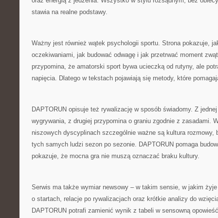
oraz energią z jedzenia. Wszystko w stylu rozsądnym, bez ob
stawia na realne podstawy.
Ważny jest również wątek psychologii sportu. Strona pokazuje, ja
oczekiwaniami, jak budować odwagę i jak przetrwać moment zw
przypomina, że amatorski sport bywa ucieczką od rutyny, ale potra
napięcia. Dlatego w tekstach pojawiają się metody, które pomaga
DAPTORUN opisuje też rywalizację w sposób świadomy. Z jednej 
wygrywania, z drugiej przypomina o graniu zgodnie z zasadami. W
niszowych dyscyplinach szczególnie ważne są kultura rozmowy, 
tych samych ludzi sezon po sezonie. DAPTORUN pomaga budować
pokazuje, że mocna gra nie muszą oznaczać braku kultury.
Serwis ma także wymiar newsowy – w takim sensie, w jakim żyje
o startach, relacje po rywalizacjach oraz krótkie analizy do wzięci
DAPTORUN potrafi zamienić wynik z tabeli w sensowną opowieść.