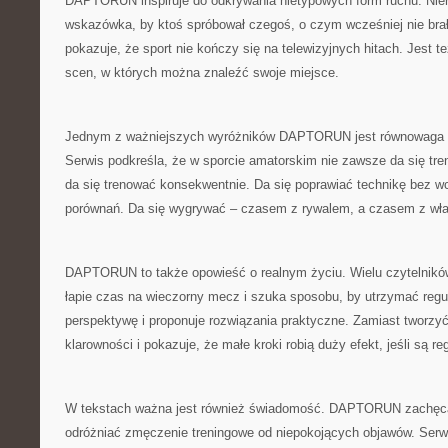
DAPTORUN inspiruje do odkrywania nietypowych form ruchu. Nie
wskazówka, by ktoś spróbował czegoś, o czym wcześniej nie bra
pokazuje, że sport nie kończy się na telewizyjnych hitach. Jest t
scen, w których można znaleźć swoje miejsce.
Jednym z ważniejszych wyróżników DAPTORUN jest równowaga p
Serwis podkreśla, że w sporcie amatorskim nie zawsze da się tr
da się trenować konsekwentnie. Da się poprawiać technikę bez w
porównań. Da się wygrywać – czasem z rywalem, a czasem z w
DAPTORUN to także opowieść o realnym życiu. Wielu czytelników
łapie czas na wieczorny mecz i szuka sposobu, by utrzymać regu
perspektywę i proponuje rozwiązania praktyczne. Zamiast tworz
klarowności i pokazuje, że małe kroki robią duży efekt, jeśli są re
W tekstach ważna jest również świadomość. DAPTORUN zachęca
odróżniać zmęczenie treningowe od niepokojących objawów. Serwi