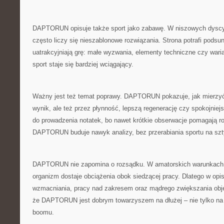
DAPTORUN opisuje także sport jako zabawę. W niszowych dyscyp
często liczy się nieszablonowe rozwiązania. Strona potrafi podsu
uatrakcyjniają grę: małe wyzwania, elementy techniczne czy wari
sport staje się bardziej wciągający.
Ważny jest też temat poprawy. DAPTORUN pokazuje, jak mierzyć 
wynik, ale też przez płynność, lepszą regenerację czy spokojnie
do prowadzenia notatek, bo nawet krótkie obserwacje pomagają ro
DAPTORUN buduje nawyk analizy, bez przerabiania sportu na szt
DAPTORUN nie zapomina o rozsądku. W amatorskich warunkach ł
organizm dostaje obciążenia obok siedzącej pracy. Dlatego w opi
wzmacniania, pracy nad zakresem oraz mądrego zwiększania objęt
że DAPTORUN jest dobrym towarzyszem na dłużej – nie tylko na
boomu.