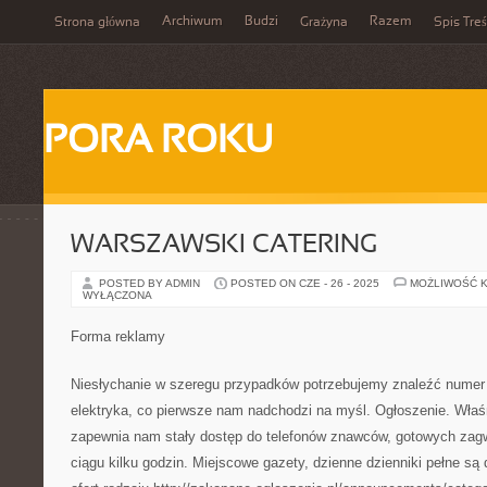
Archiwum
Budzi
Razem
Strona główna
Grażyna
Spis Treś
PORA ROKU
WARSZAWSKI CATERING
POSTED BY ADMIN
POSTED ON CZE - 26 - 2025
MOŻLIWOŚĆ 
WYŁĄCZONA
Forma reklamy
Niesłychanie w szeregu przypadków potrzebujemy znaleźć numer d
elektryka, co pierwsze nam nadchodzi na myśl. Ogłoszenie. Właś
zapewnia nam stały dostęp do telefonów znawców, gotowych za
ciągu kilku godzin. Miejscowe gazety, dzienne dzienniki pełne s