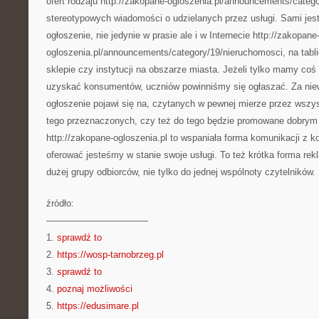
ofert rodzaju http://zakopane-ogloszenia.pl/announcements/catego
stereotypowych wiadomości o udzielanych przez usługi. Sami jes
ogłoszenie, nie jedynie w prasie ale i w Internecie http://zakopane
ogloszenia.pl/announcements/category/19/nieruchomosci, na tabl
sklepie czy instytucji na obszarze miasta. Jeżeli tylko mamy c
uzyskać konsumentów, uczniów powinniśmy się ogłaszać. Za niew
ogłoszenie pojawi się na, czytanych w pewnej mierze przez wszys
tego przeznaczonych, czy też do tego będzie promowane dobrym
http://zakopane-ogloszenia.pl to wspaniała forma komunikacji z 
oferować jesteśmy w stanie swoje usługi. To też krótka forma re
dużej grupy odbiorców, nie tylko do jednej wspólnoty czytelników.
źródło:
———————————
1.
sprawdź to
2.
https://wosp-tarnobrzeg.pl
3.
sprawdź to
4.
poznaj możliwości
5.
https://edusimare.pl