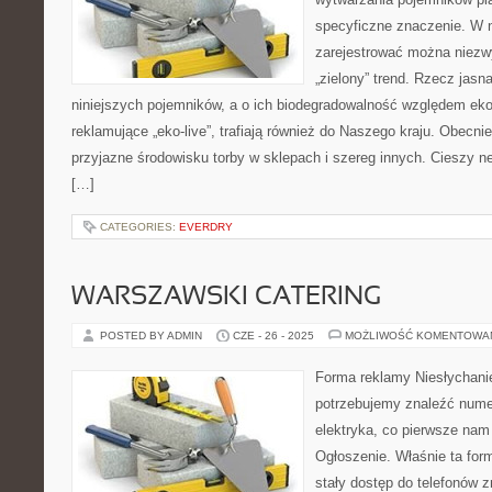
specyficzne znaczenie. W 
zarejestrować można niezw
„zielony” trend. Rzecz jasn
niniejszych pojemników, a o ich biodegradowalność względem e
reklamujące „eko-live”, trafiają również do Naszego kraju. Obecnie
przyjazne środowisku torby w sklepach i szereg innych. Cieszy ne
[…]
CATEGORIES:
EVERDRY
WARSZAWSKI CATERING
POSTED BY ADMIN
CZE - 26 - 2025
MOŻLIWOŚĆ KOMENTOWA
Forma reklamy Niesłychani
potrzebujemy znaleźć numer
elektryka, co pierwsze nam
Ogłoszenie. Właśnie ta fo
stały dostęp do telefonów