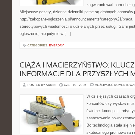
zagwarantować nam obsługę
Miejscowe gazety, dzienne dzienniki pełne są drobnych anonsów p
http://zakopane-ogloszenia.pl/announcements/category/21/praca, 
stereotypowych wiadomości o udzielanych przez usługi. Sami jes
ogłoszenie, nie jedynie w […]
CATEGORIES:
EVERDRY
CIĄŻA I MACIERZYŃSTWO: KLUC
INFORMACJE DLA PRZYSZŁYCH 
POSTED BY ADMIN
CZE - 19 - 2025
MOŻLIWOŚĆ KOMENTOWA
W dzisiejszych czasach or
koncertów czy wystaw muz
świetnej koncepcji i artysty
zastosowania nowoczesnych
Bo technologia stała się n
skutecznego promowania i 