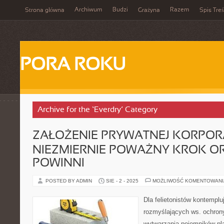
Archiwum
Budzi
Razem
Strona główna
Grażyna
Spis Treś
PORA ROKU
Archive for the ‘Everdry’ Category
ZAŁOŻENIE PRYWATNEJ KORPORA
NIEZMIERNIE POWAŻNY KROK O
POWINNI
POSTED BY ADMIN
SIE - 2 - 2025
MOŻLIWOŚĆ KOMENTOWAN
Dla felietonistów kontemplu
rozmyślających ws. ochron
wytwarzania pojemników pl