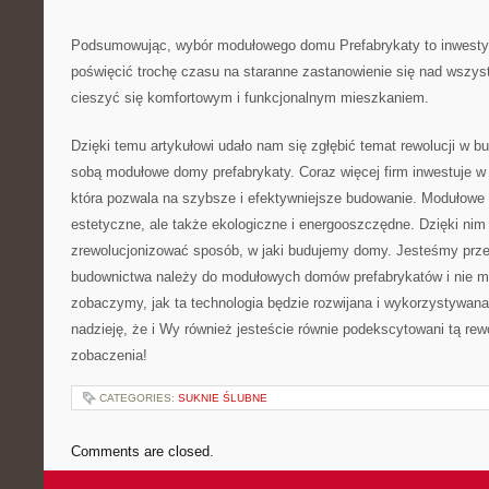
Podsumowując, wybór modułowego domu Prefabrykaty to inwestycja 
poświęcić trochę czasu na staranne ⁢zastanowienie się nad wszys
cieszyć się‌ komfortowym i funkcjonalnym mieszkaniem.
Dzięki temu⁤ artykułowi udało nam się zgłębić temat rewolucji w bu
sobą modułowe‍ domy prefabrykaty. Coraz ‌więcej firm inwestuje w 
która pozwala ‍na szybsze ‌i efektywniejsze‌ budowanie. Modułowe‍ 
estetyczne, ⁤ale także ekologiczne i energooszczędne.​ Dzięki ⁢
zrewolucjonizować ⁣sposób, w jaki ⁢budujemy ⁢domy.⁢ Jesteśmy‌ prz
budownictwa należy do modułowych domów prefabrykatów i⁣ nie m
zobaczymy,⁤ jak ta​ technologia będzie rozwijana i wykorzystywan
nadzieję, że i Wy również jesteście równie podekscytowani tą rewo
zobaczenia!
CATEGORIES:
SUKNIE ŚLUBNE
Comments are closed.