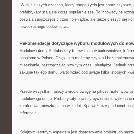
⁢ W dzisiejszych czasach, kiedy tempo życia jest coraz szybsze
prefabrykaty stają ⁤się coraz popularniejsze. To ‌innowacyjne rozwią
pozwala zaoszczędzić czas i pieniądze, ale także cieszyć się ko
nowoczesnego budownictwa.
Rekomendacje dotyczące‌ wyboru modułowych domów 
Modułowe domy Prefabrykaty to ⁣rewolucja ‍w⁤ budownictwie, która ⁣s
⁢popularna w⁣ Polsce. ⁢Dzięki nim możemy szybko i bezproblemowo
mieszkanie, oszczędzając przy tym czas i pieniądze. Jednak prze
⁢zakupie takiego domu, warto ‌wziąć pod uwagę kilka istotnych kwes
Przede⁢ wszystkim należy zwrócić uwagę na jakość materiałów uż
modułowego domu. Prefabrykaty powinny być solidnie wykonane i 
komfortowe mieszkanie na wiele ⁣lat. ⁢Sprawdź, czy⁢ producent posi
referencje.
Kolejnym istotnym aspektem‌ jest dostosowanie‌ projektu do ‌naszych