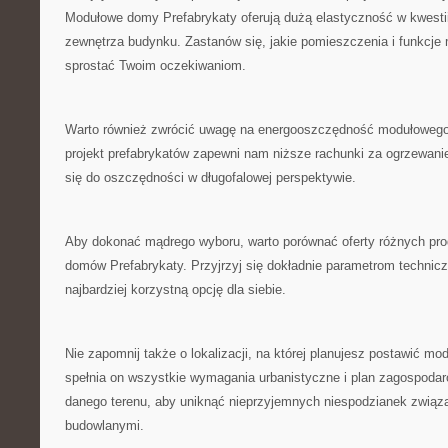
Modułowe domy ​Prefabrykaty ⁢oferują dużą elastyczność w kwestii 
zewnętrza budynku. Zastanów się, ⁣jakie pomieszczenia i funkcje​
sprostać Twoim oczekiwaniom.
Warto również zwrócić uwagę na energooszczędność modułowego
projekt prefabrykatów zapewni nam niższe rachunki za ogrzewanie i
się do oszczędności w długofalowej perspektywie.
Aby dokonać mądrego wyboru, warto porównać oferty ⁣różnych⁤ p
domów Prefabrykaty. Przyjrzyj się dokładnie parametrom technic
‍najbardziej korzystną opcję ‌dla siebie.
Nie⁣ zapomnij także o lokalizacji, na której planujesz postawić m
⁤spełnia on wszystkie wymagania urbanistyczne i plan zagospoda
danego terenu,​ aby uniknąć nieprzyjemnych niespodzianek związa
budowlanymi.