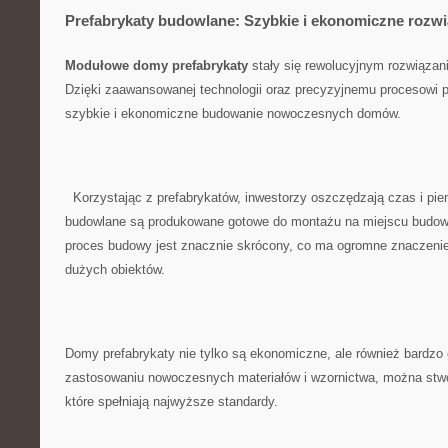
Prefabrykaty budowlane: Szybkie i ekonomiczne ⁢rozwi
Modułowe domy ​prefabrykaty
⁣stały ⁢się ⁢rewolucyjnym ‍rozwiąza
Dzięki ​zaawansowanej technologii‍ oraz precyzyjnemu procesowi p
szybkie i ekonomiczne budowanie‌ nowoczesnych domów.
⁣ ‍ Korzystając z ⁤prefabrykatów, inwestorzy oszczędzają czas i p
budowlane są produkowane gotowe do montażu ​na‍ miejscu budowy.
proces budowy jest‌ znacznie skrócony, co ma ogromne znaczenie
dużych obiektów.
Domy prefabrykaty ⁣nie ⁤tylko są ekonomiczne, ale również bardzo
⁤zastosowaniu nowoczesnych ‍materiałów i ⁣wzornictwa, można stw
które spełniają ⁣najwyższe standardy.