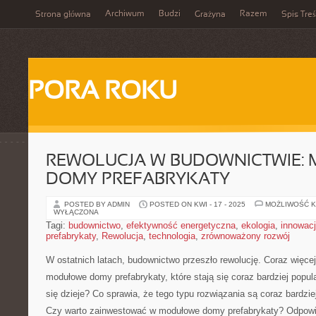
Archiwum
Budzi
Razem
Strona główna
Grażyna
Spis Treś
PORA ROKU
REWOLUCJA W BUDOWNICTWIE:
DOMY PREFABRYKATY
POSTED BY ADMIN
POSTED ON KWI - 17 - 2025
MOŻLIWOŚĆ 
WYŁĄCZONA
Tagi:
budownictwo
,
efektywność energetyczna
,
ekologia
,
innowac
prefabrykaty
,
Rewolucja
,
technologia
,
zrównoważony rozwój
W ⁢ostatnich ‍latach, budownictwo przeszło rewolucję. Coraz ‍więcej⁤
modułowe ​domy prefabrykaty,‍ które ⁢stają ⁣się coraz bardziej popu
się dzieje?⁤ Co sprawia, że tego typu rozwiązania są coraz bardzie
Czy warto zainwestować w modułowe domy‍ prefabrykaty? Odpowied