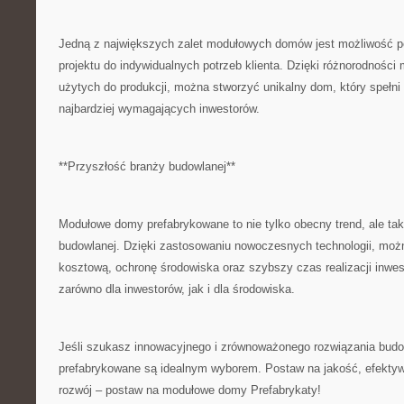
Jedną z największych ⁤zalet ‍modułowych⁣ domów jest ⁤możliwość p
projektu do indywidualnych potrzeb klienta. Dzięki różnorodności 
użytych do⁣ produkcji,‌ można stworzyć ⁣unikalny‍ dom, który spełn
⁤najbardziej‍ wymagających inwestorów.
**Przyszłość branży budowlanej**
Modułowe domy prefabrykowane to⁢ nie tylko obecny trend, ale‍ ta
budowlanej. Dzięki zastosowaniu nowoczesnych technologii, ​moż
kosztową, ochronę środowiska oraz szybszy czas realizacji inwest
‌zarówno dla inwestorów, jak‌ i dla‌ środowiska.
Jeśli⁢ szukasz innowacyjnego i zrównoważonego⁢ rozwiązania bu
prefabrykowane są idealnym wyborem. Postaw na jakość, ​efekty
rozwój – postaw na modułowe domy Prefabrykaty!