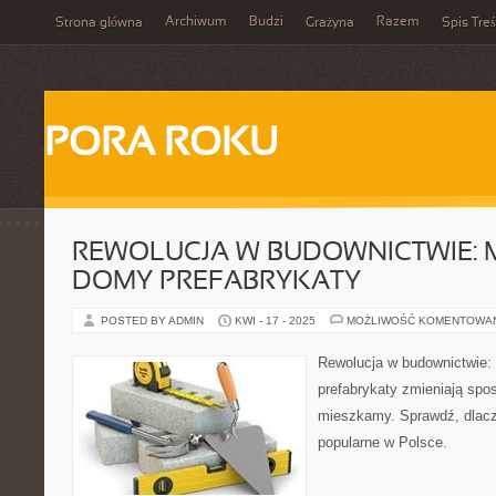
Archiwum
Budzi
Razem
Strona główna
Grażyna
Spis Treś
PORA ROKU
REWOLUCJA W BUDOWNICTWIE:
DOMY PREFABRYKATY
POSTED BY ADMIN
KWI - 17 - 2025
MOŻLIWOŚĆ KOMENTOWA
Rewolucja w budownictwie
prefabrykaty zmieniają spos
mieszkamy. Sprawdź, dlacz
popularne w Polsce.