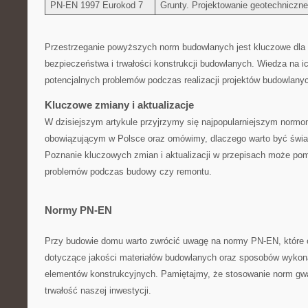
PN-EN 1997 Eurokod 7
Grunty. Projektowanie geotechniczne
Przestrzeganie powyższych ⁢norm ‍budowlanych jest kluczowe dla
bezpieczeństwa i ⁢trwałości‌ konstrukcji budowlanych. Wiedza na i
potencjalnych problemów podczas realizacji projektów budowlany
Kluczowe zmiany i aktualizacje
W dzisiejszym artykule przyjrzymy ⁢się najpopularniejszym nor
obowiązującym ⁤w Polsce oraz omówimy, dlaczego warto być świa
Poznanie kluczowych zmian i⁤ aktualizacji w przepisach może pom
problemów podczas budowy czy remontu.
Normy PN-EN
Przy budowie domu⁢ warto zwrócić uwagę na normy PN-EN, które 
dotyczące ‌jakości materiałów budowlanych oraz sposobów wyko
elementów konstrukcyjnych. Pamiętajmy, że⁢ stosowanie ‌norm gwar
trwałość naszej inwestycji.