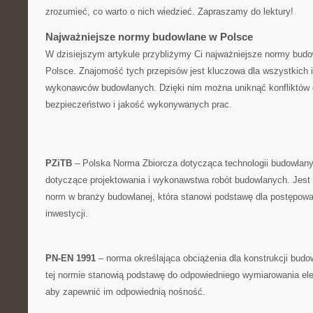
zrozumieć,‍ co warto o ​nich wiedzieć. Zapraszamy​ do lektury!
Najważniejsze ⁢normy budowlane ‌w Polsce
W dzisiejszym artykule przybliżymy Ci⁣ najważniejsze normy budo
Polsce. Znajomość tych ‌przepisów jest kluczowa ⁢dla wszystkich 
wykonawców budowlanych. Dzięki‌ nim można uniknąć​ konfliktów
bezpieczeństwo‌ i jakość wykonywanych prac.
PZiTB
– Polska ⁢Norma Zbiorcza dotycząca⁣ technologii budowlan
dotyczące‍ projektowania i wykonawstwa robót budowlanych. Jest 
norm w branży budowlanej, która ⁣stanowi podstawę dla postępowa
inwestycji.
PN-EN 1991
– ⁤norma określająca obciążenia dla ⁣konstrukcji⁢ bud
tej normie stanowią podstawę do odpowiedniego wymiarowania⁣ el
aby⁣ zapewnić im ⁢odpowiednią nośność.