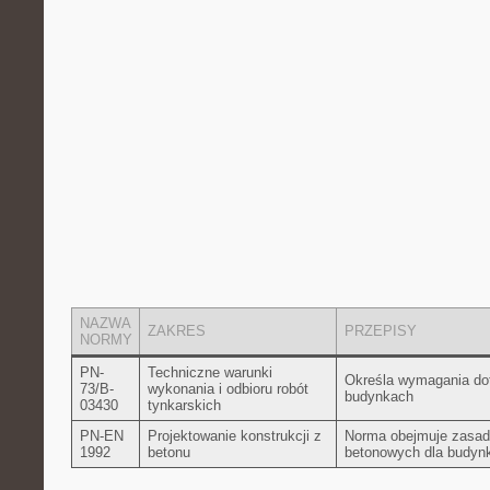
NAZWA‌
ZAKRES
PRZEPISY
NORMY
PN-
Techniczne warunki
Określa wymagania do
73/B-
wykonania i odbioru robót⁣
budynkach
03430
tynkarskich
PN-EN
Projektowanie konstrukcji⁣ z
Norma obejmuje zasady
1992
betonu
betonowych ⁣dla⁤ budynk