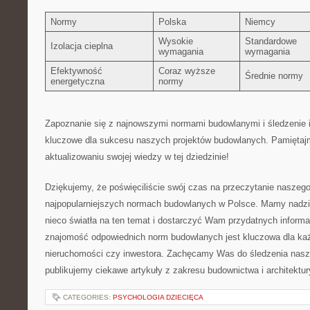
Normy
Polska
Niemcy
Wysokie
Standardowe
Izolacja cieplna
wymagania
wymagania
Efektywność
Coraz wyższe
Średnie normy
energetyczna
normy
Zapoznanie się z najnowszymi normami budowlanymi i śledzenie⁣
kluczowe dla sukcesu naszych projektów ​budowlanych. Pamiętajm
aktualizowaniu swojej wiedzy w tej dziedzinie!
Dziękujemy, że poświęciliście swój czas na przeczytanie naszego 
najpopularniejszych normach budowlanych ‍w Polsce. Mamy nadzie
nieco światła⁣ na ten temat ⁤i dostarczyć ​Wam​ przydatnych ​informac
znajomość odpowiednich norm budowlanych jest kluczowa dla ⁣każ
nieruchomości czy inwestora. Zachęcamy ⁣Was do śledzenia‌ naszeg
publikujemy ⁤ciekawe artykuły z zakresu⁢ budownictwa i architektu
CATEGORIES:
PSYCHOLOGIA DZIECIĘCA