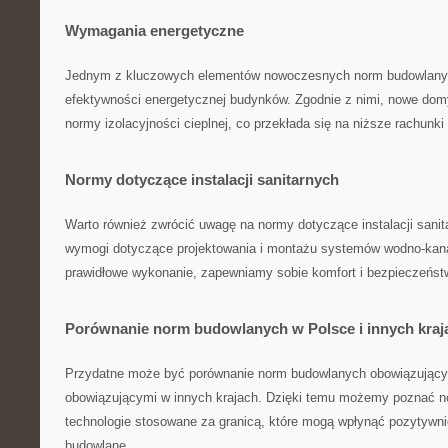
Wymagania energetyczne
Jednym z kluczowych elementów nowoczesnych norm budowlany
efektywności energetycznej budynków. Zgodnie z nimi, nowe ​dom
normy izolacyjności cieplnej, ‍co przekłada się na niższe​ rachunk
Normy dotyczące instalacji⁣ sanitarnych
Warto​ również zwrócić uwagę na normy dotyczące instalacji sanita
wymogi dotyczące projektowania i montażu systemów wodno-kanal
prawidłowe wykonanie,⁣ zapewniamy sobie komfort i bezpieczeństwo
Porównanie norm ⁣budowlanych w Polsce i⁤ innych kraj
Przydatne może być porównanie norm budowlanych obowiązującyc
obowiązującymi w ⁤innych krajach. Dzięki temu możemy ‌poznać n
technologie stosowane za ‌granicą, które mogą ‌wpłynąć ⁣pozytywn
budowlane.