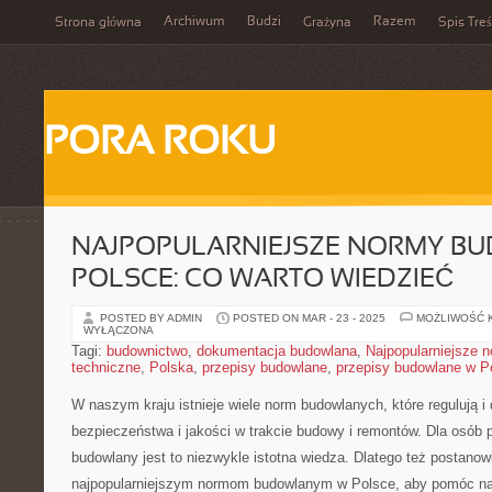
Archiwum
Budzi
Razem
Strona główna
Grażyna
Spis Treś
PORA ROKU
NAJPOPULARNIEJSZE NORMY B
POLSCE: CO WARTO WIEDZIEĆ
POSTED BY ADMIN
POSTED ON MAR - 23 - 2025
MOŻLIWOŚĆ 
WYŁĄCZONA
Tagi:
budownictwo
,
dokumentacja budowlana
,
Najpopularniejsze 
techniczne
,
Polska
,
przepisy budowlane
,
przepisy budowlane w P
W naszym kraju ‍istnieje wiele ⁤norm budowlanych, które regulują i 
bezpieczeństwa ⁢i ‌jakości w trakcie‍ budowy i ⁣remontów. ⁣Dla osób
budowlany jest to niezwykle istotna wiedza. Dlatego też postanowil
najpopularniejszym normom budowlanym ‌w‍ Polsce,⁢ aby‌ pomóc n