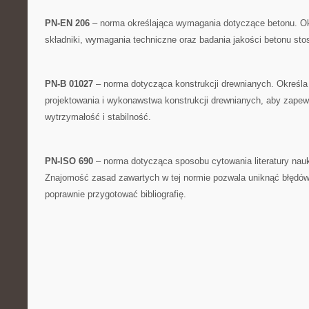
PN-EN 206
– norma określająca wymagania dotyczące betonu. Ok
składniki, wymagania techniczne oraz badania jakości betonu st
PN-B 01027
– norma dotycząca konstrukcji drewnianych.⁣ Określ
projektowania i ‌wykonawstwa konstrukcji drewnianych,‌ aby zapew
wytrzymałość‍ i stabilność.
PN-ISO 690
​– norma dotycząca sposobu⁢ cytowania literatury nauk
Znajomość zasad zawartych w tej normie pozwala uniknąć błędów
poprawnie‍ przygotować bibliografię.