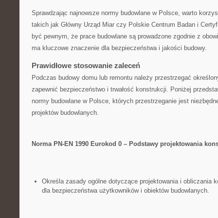
Sprawdzając najnowsze normy budowlane w‌ Polsce, warto korzysta
takich jak Główny Urząd Miar czy Polskie Centrum Badan i‍ Certyf
być pewnym,​ że prace budowlane‍ są prowadzone⁤ zgodnie z⁢ obow
ma kluczowe ‌znaczenie dla bezpieczeństwa i jakości budowy.
Prawidłowe ​stosowanie zaleceń
Podczas budowy domu⁣ lub remontu należy ‍przestrzegać określon
zapewnić bezpieczeństwo i trwałość konstrukcji. Poniżej przedsta
normy ⁤budowlane w ‌Polsce, których przestrzeganie jest niezbędne
projektów ​budowlanych.
Norma PN-EN ⁢1990 Eurokod 0⁣ – Podstawy​ projektowania kons
Określa ⁢zasady ogólne dotyczące projektowania i obliczania 
dla bezpieczeństwa użytkowników i obiektów budowlanych.