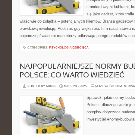
standardowymi kubkami, kró
się jako gadżet, który trafi
właściwie do żołądka – potencjalnych klientów. Branża gadżetów
prawdziwą rewolucję. Podczas gdy większość firm nadal stawia n
najbardziej świadomi marketerzy odkrywają potęgę produktów co
CATEGORIES:
PSYCHOLOGIA DZIECIĘCA
NAJPOPULARNIEJSZE NORMY B
POLSCE: CO WARTO WIEDZIEĆ
POSTED BY ADMIN
MAR - 23 - 2025
MOŻLIWOŚĆ KOMENTOWA
Sprawdź, jakie normy budow
Polsce i dlaczego warto je
przepisy dotyczące budown
inwestycję! #normybudowla