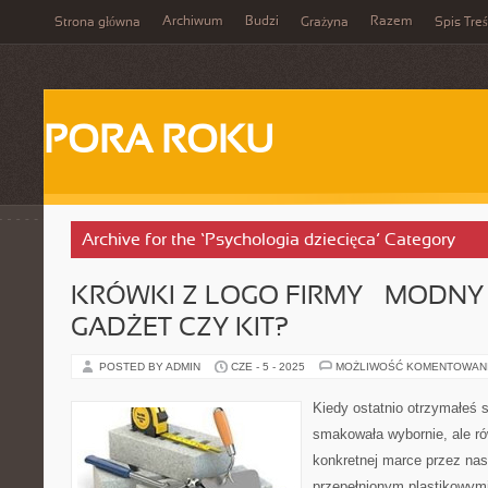
Archiwum
Budzi
Razem
Strona główna
Grażyna
Spis Treś
PORA ROKU
Archive for the ‘Psychologia dziecięca’ Category
KRÓWKI Z LOGO FIRMY – MODNY 
GADŻET CZY KIT?
POSTED BY ADMIN
CZE - 5 - 2025
MOŻLIWOŚĆ KOMENTOWAN
Kiedy ostatnio otrzymałeś s
smakowała wybornie, ale r
konkretnej marce przez na
przepełnionym plastikowymi