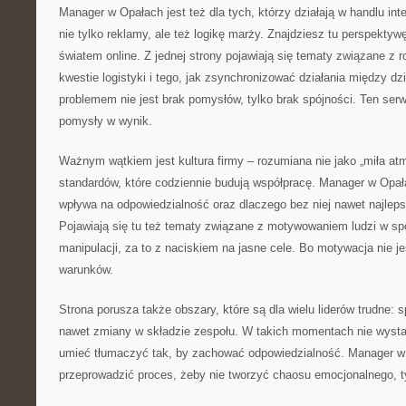
Manager w Opałach jest też dla tych, którzy działają w handlu in
nie tylko reklamy, ale też logikę marży. Znajdziesz tu perspektywę
światem online. Z jednej strony pojawiają się tematy związane z 
kwestie logistyki i tego, jak zsynchronizować działania między dz
problemem nie jest brak pomysłów, tylko brak spójności. Ten se
pomysły w wynik.
Ważnym wątkiem jest kultura firmy – rozumiana nie jako „miła atmo
standardów, które codziennie budują współpracę. Manager w Opała
wpływa na odpowiedzialność oraz dlaczego bez niej nawet najleps
Pojawiają się tu też tematy związane z motywowaniem ludzi w s
manipulacji, za to z naciskiem na jasne cele. Bo motywacja nie j
warunków.
Strona porusza także obszary, które są dla wielu liderów trudne: 
nawet zmiany w składzie zespołu. W takich momentach nie wysta
umieć tłumaczyć tak, by zachować odpowiedzialność. Manager w
przeprowadzić proces, żeby nie tworzyć chaosu emocjonalnego, t