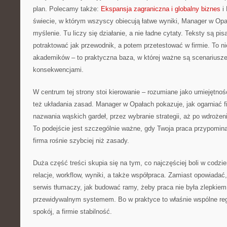
plan. Polecamy także:
Ekspansja zagraniczna i globalny biznes
i
świecie, w którym wszyscy obiecują łatwe wyniki, Manager w Opa
myślenie. Tu liczy się działanie, a nie ładne cytaty. Teksty są pi
potraktować jak przewodnik, a potem przetestować w firmie. To ni
akademików – to praktyczna baza, w której ważne są scenariusze
konsekwencjami.
W centrum tej strony stoi kierowanie – rozumiane jako umiejętność
też układania zasad. Manager w Opałach pokazuje, jak ogarniać f
nazwania wąskich gardeł, przez wybranie strategii, aż po wdrożen
To podejście jest szczególnie ważne, gdy Twoja praca przypomina
firma rośnie szybciej niż zasady.
Duża część treści skupia się na tym, co najczęściej boli w codz
relacje, workflow, wyniki, a także współpraca. Zamiast opowiadać,
serwis tłumaczy, jak budować ramy, żeby praca nie była zlepkiem
przewidywalnym systemem. Bo w praktyce to właśnie wspólne reg
spokój, a firmie stabilność.