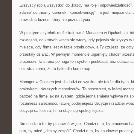
„wszyscy robią wszystko” do „każdy ma rolę i odpowiedzialność”,
zdanie” do „mamy kierunek i konsekwencję”. To jest miejsce dla l
prowadzić biznes, który nie pożera życia.
W praktyce czytelnik może traktować Managera w Opałach jak bib
rozwiązań, do których wraca się wtedy, gdy pojawia się kryzys w 
miejsce, gdy firma jest w fazie przebudowy, a Ty czujesz, że d
przestały działać. W pewnym momencie „ogarnięty chaos” przesta
procesów. Ta strona pomaga ten system poukładać bez udawania, ż
bez straszenia, że to tylko dla korporacji.
Manager w Opałach jest dla ludzi od wyniku, ale także dla tych, k
praktykami: świeżych menedżerów. To przestrzeń, w której można
patrzeć na firmę jak na system, gdzie jedna zmiana wpływa na sp
rozumiesz zależności, łatwiej podejmujesz decyzje i rzadziej wpa
decyzje są lepsze, firma staje się spokojniejsza.
Nie chodzi o to, by pracować więcej. Chodzi o to, by pracować ba
o to, by mieć „idealny zespół”. Chodzi o to, by zbudować procesy,