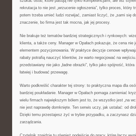
szukać osób, które pasują nie tylko kompetencjami, ale też style
rekrutacja to nie jest „wrzucenie ogłoszenia”, tylko proces, który 
potem trzeba umieć ludzi rozwijać, zamiast liczyć, że „sami się
znaczenie, bo firma jest tak mocna, jak jej procesy.
Nie brakuje też tematów bardziej strategicznych i rynkowych: wi
klienta, a także ceny. Manager w Opałach pokazuje, że cena nie je
elementem pozycjonowania. W praktyce decyzje cenowe wpływają
rabaty potrafią nauczyć klientów, że warto negocjować na wejściu. 
przedstawiany nie jako „ładne obrazki”, tylko jako spójność, kt
łatwiej i budować przewagę.
Warto podkreślić charakter tej strony: to praktyczna mapa dla osó
bardziej poukładanie. Manager w Opałach pomaga zamieniać kryz
wielu firmach największym bólem jest to, że wszystko jest „na wcz
nie jest naprawdę domknięte. Ten serwis uczy, jak ustalać: od dr
Dzięki temu przestajesz żyć w trybie przypadku, a zaczynasz dz
zarządzania.
Czytelnik znajdzie tu również podejście do pracy, które łączy wyn