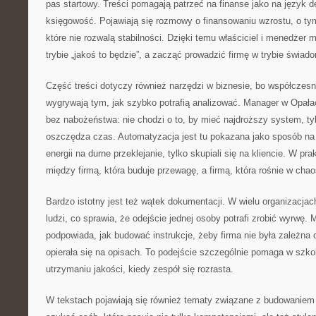
pas startowy. Treści pomagają patrzeć na finanse jako na język de
księgowość. Pojawiają się rozmowy o finansowaniu wzrostu, o ty
które nie rozwalą stabilności. Dzięki temu właściciel i menedżer 
trybie „jakoś to będzie”, a zacząć prowadzić firmę w trybie świa
Część treści dotyczy również narzędzi w biznesie, bo współczesn
wygrywają tym, jak szybko potrafią analizować. Manager w Opała
bez nabożeństwa: nie chodzi o to, by mieć najdroższy system, tyl
oszczędza czas. Automatyzacja jest tu pokazana jako sposób na t
energii na durne przeklejanie, tylko skupiali się na kliencie. W pr
między firmą, która buduje przewagę, a firmą, która rośnie w chao
Bardzo istotny jest też wątek dokumentacji. W wielu organizacja
ludzi, co sprawia, że odejście jednej osoby potrafi zrobić wyrwę
podpowiada, jak budować instrukcje, żeby firma nie była zależna o
opierała się na opisach. To podejście szczególnie pomaga w szko
utrzymaniu jakości, kiedy zespół się rozrasta.
W tekstach pojawiają się również tematy związane z budowaniem 