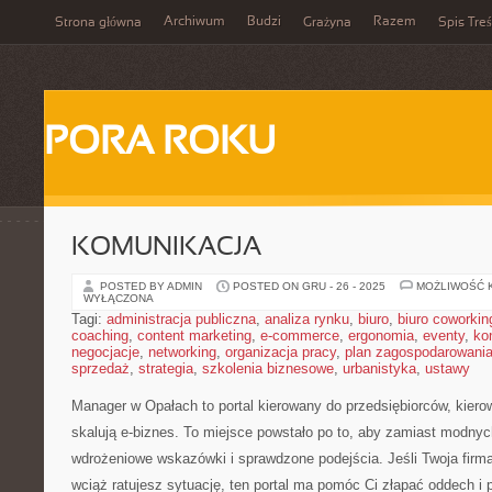
Archiwum
Budzi
Razem
Strona główna
Grażyna
Spis Treś
PORA ROKU
KOMUNIKACJA
POSTED BY ADMIN
POSTED ON GRU - 26 - 2025
MOŻLIWOŚĆ 
WYŁĄCZONA
Tagi:
administracja publiczna
,
analiza rynku
,
biuro
,
biuro coworkin
coaching
,
content marketing
,
e-commerce
,
ergonomia
,
eventy
,
ko
negocjacje
,
networking
,
organizacja pracy
,
plan zagospodarowani
sprzedaż
,
strategia
,
szkolenia biznesowe
,
urbanistyka
,
ustawy
Manager w Opałach to portal kierowany do przedsiębiorców, kiero
skalują e-biznes. To miejsce powstało po to, aby zamiast modny
wdrożeniowe wskazówki i sprawdzone podejścia. Jeśli Twoja firma
wciąż ratujesz sytuację, ten portal ma pomóc Ci złapać oddech i