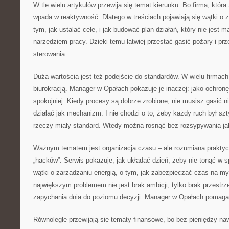
W tle wielu artykułów przewija się temat kierunku. Bo firma, która 
wpada w reaktywność. Dlatego w treściach pojawiają się wątki o z
tym, jak ustalać cele, i jak budować plan działań, który nie jest
narzędziem pracy. Dzięki temu łatwiej przestać gasić pożary i prz
sterowania.
Dużą wartością jest też podejście do standardów. W wielu firmach
biurokracją. Manager w Opałach pokazuje je inaczej: jako ochron
spokojniej. Kiedy procesy są dobrze zrobione, nie musisz gasić 
działać jak mechanizm. I nie chodzi o to, żeby każdy ruch był sz
rzeczy miały standard. Wtedy można rosnąć bez rozsypywania ja
Ważnym tematem jest organizacja czasu – ale rozumiana praktyczn
„hacków”. Serwis pokazuje, jak układać dzień, żeby nie tonąć w s
wątki o zarządzaniu energią, o tym, jak zabezpieczać czas na myś
największym problemem nie jest brak ambicji, tylko brak przestrz
zapychania dnia do poziomu decyzji. Manager w Opałach pomaga 
Równolegle przewijają się tematy finansowe, bo bez pieniędzy naw