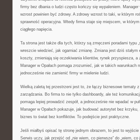
firmy bez dbania o ludzi często kończy się wypaleniem. Manager
wzrost powinien być zdrowy. A zdrowy wzrost to taki, w którym rośn
sprawność operacyjna. Wtedy firma staje się miejscem, w którym
ciągłego napięcia.
Ta strona jest także dla tych, którzy są zmęczeni poradami typu „w
wreszcie wiedzieć, jak ogarniać zmianę. Zmiana jest dziś stałym
koszty, zmieniają się oczekiwania klientów, rynek przyspiesza, a
Manager w Opałach pomaga zrozumieć, jak w takich warunkach ni
jednocześnie nie zamienić firmy w mielenie ludzi.
Wielką zaletą tej przestrzeni jest to, że łączy biznesowe tematy 
zarządzania. Bo firma to nie tylko dashboardy, ale też komunikac
pomaga lepiej prowadzić zespół, a jednocześnie nie wpadać w puła
Manager w Opałach pokazuje, jak budować autorytet bez krzyku, 
biznes to świat bez konfliktów. To podejście jest praktyczne.
Jeśli miałbyś opisać tę stronę jednym obrazem, to jest to wyjści
Serwis uczy, jak przejść od „nie wiem, co pierwsze” do „wiem, co 