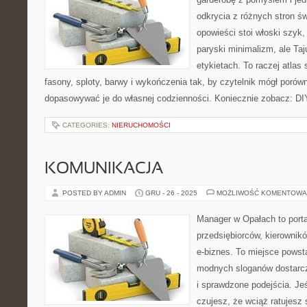
odkrycia z różnych stron św
opowieści stoi włoski szyk,
paryski minimalizm, ale Ta
etykietach. To raczej atlas 
fasony, sploty, barwy i wykończenia tak, by czytelnik mógł poró
dopasowywać je do własnej codzienności. Koniecznie zobacz: DI
CATEGORIES:
NIERUCHOMOŚCI
KOMUNIKACJA
POSTED BY ADMIN
GRU - 26 - 2025
MOŻLIWOŚĆ KOMENTOWA
Manager w Opałach to porta
przedsiębiorców, kierownikó
e-biznes. To miejsce powst
modnych sloganów dostarc
i sprawdzone podejścia. Jeś
czujesz, że wciąż ratujesz 