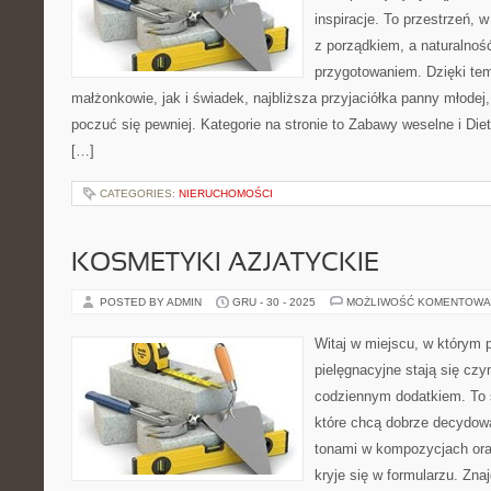
inspiracje. To przestrzeń, w
z porządkiem, a naturalnoś
przygotowaniem. Dzięki tem
małżonkowie, jak i świadek, najbliższa przyjaciółka panny młodej
poczuć się pewniej. Kategorie na stronie to Zabawy weselne i Diet
[…]
CATEGORIES:
NIERUCHOMOŚCI
KOSMETYKI AZJATYCKIE
POSTED BY ADMIN
GRU - 30 - 2025
MOŻLIWOŚĆ KOMENTOWA
Witaj w miejscu, w którym 
pielęgnacyjne stają się czy
codziennym dodatkiem. To 
które chcą dobrze decydow
tonami w kompozycjach ora
kryje się w formularzu. Zna