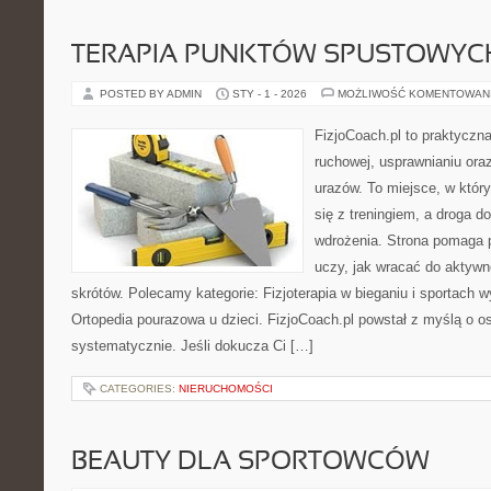
TERAPIA PUNKTÓW SPUSTOWYC
POSTED BY ADMIN
STY - 1 - 2026
MOŻLIWOŚĆ KOMENTOWAN
FizjoCoach.pl to praktyczna
ruchowej, usprawnianiu ora
urazów. To miejsce, w któ
się z treningiem, a droga do
wdrożenia. Strona pomaga 
uczy, jak wracać do aktyw
skrótów. Polecamy kategorie: Fizjoterapia w bieganiu i sportach 
Ortopedia pourazowa u dzieci. FizjoCoach.pl powstał z myślą o o
systematycznie. Jeśli dokucza Ci […]
CATEGORIES:
NIERUCHOMOŚCI
BEAUTY DLA SPORTOWCÓW