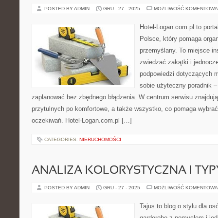
POSTED BY ADMIN
GRU - 27 - 2025
MOŻLIWOŚĆ KOMENTOWA
Hotel-Logan.com.pl to port
Polsce, który pomaga orga
przemyślany. To miejsce ins
zwiedzać zakątki i jednocz
podpowiedzi dotyczących mi
sobie użyteczny poradnik – 
zaplanować bez zbędnego błądzenia. W centrum serwisu znajdują
przytulnych po komfortowe, a także wszystko, co pomaga wybra
oczekiwań. Hotel-Logan.com.pl […]
CATEGORIES:
NIERUCHOMOŚCI
ANALIZA KOLORYSTYCZNA I TY
POSTED BY ADMIN
GRU - 27 - 2025
MOŻLIWOŚĆ KOMENTOWA
Tajus to blog o stylu dla o
garderobę z pomysłem i je