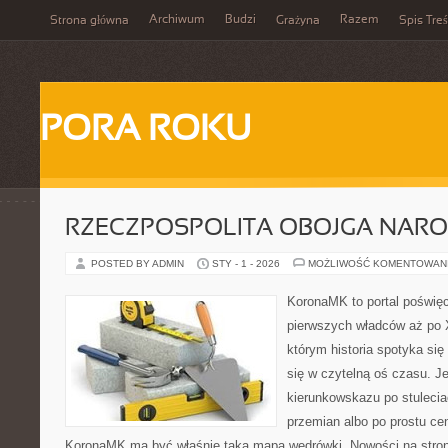
Archiwum
Budzi
Razem
Strona główna
Grażyna
Spis Treś
PORA ROKU
RZECZPOSPOLITA OBOJGA NAR
POSTED BY ADMIN
STY - 1 - 2026
MOŻLIWOŚĆ KOMENTOWAN
KoronaMK to portal poświęco
pierwszych władców aż po X
którym historia spotyka się 
się w czytelną oś czasu. J
kierunkowskazu po stuleci
przemian albo po prostu cen
KoronaMK ma być właśnie taką mapą wędrówki. Nowości na stroni