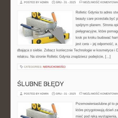
POSTED BY ADMIN
GRU - 31 - 2025
MOŻLIWOŚĆ KOMENTOWA
Rolletic Gdynia to adres s
beauty care przestała być p
spójnym planem. Strona opi
pielęgnacyjne, które pomag
krok po kroku budować har
jest cera – jej odporność, a
dbająca o siebie. Zobacz koniecznie Technologie w kosmetyce i 
relaksu. Na stronie Rolletic Gdynia znajdziesz podejście, […]
CATEGORIES:
NIERUCHOMOŚCI
ŚLUBNE BŁĘDY
POSTED BY ADMIN
GRU - 31 - 2025
MOŻLIWOŚĆ KOMENTOWA
Przemowieniaslubne.pl to p
które przygotowują dzień za
mieć pod ręką wystąpienia, 