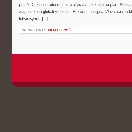
pomóc Ci złapać oddech i przełożyć zamieszanie na plan. Polec
zagraniczna i globalny biznes i Rozwój managera. W świecie, w 
łatwe wyniki, […]
CATEGORIES:
NIERUCHOMOŚCI