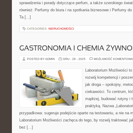
sprawdzenia i porady dotyczące perfum, a także szerokiego świat
również: Perfumy do biura i na spotkania biznesowe i Perfumy do
Ta […]
CATEGORIES:
NIERUCHOMOŚCI
GASTRONOMIA I CHEMIA ŻYWNO
POSTED BY ADMIN
GRU - 28 - 2025
MOŻLIWOŚĆ KOMENTOWA
Laboratorium Możliwości to
rozwój kompetencji i posze
jak droga – spokojny, meto
ciekawości. To centrum, kt
mądrzej, budować rutyny i 
praktyką. Nazwa „Laboratori
przypadkowa: sugeruje podejście oparte na testowaniu, a nie na 
Laboratorium Możliwości zachęca do tego, by rozwój traktować j
bez […]