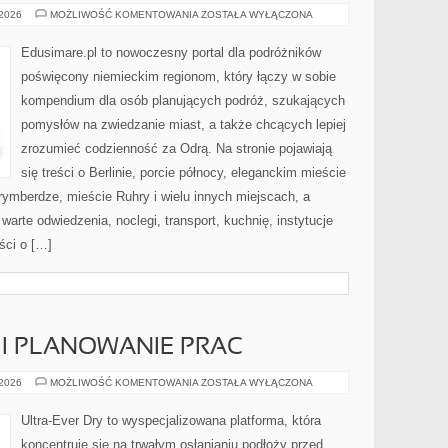
HANOWER
 2026
MOŻLIWOŚĆ KOMENTOWANIA
ZOSTAŁA WYŁĄCZONA
(HANNOVER)
Edusimare.pl to nowoczesny portal dla podróżników
poświęcony niemieckim regionom, który łączy w sobie
kompendium dla osób planujących podróż, szukających
pomysłów na zwiedzanie miast, a także chcących lepiej
zrozumieć codzienność za Odrą. Na stronie pojawiają
się treści o Berlinie, porcie północy, eleganckim mieście
ymberdze, mieście Ruhry i wielu innych miejscach, a
arte odwiedzenia, noclegi, transport, kuchnię, instytucje
eści o […]
I PLANOWANIE PRAC
PROJEKTOWANIE
 2026
MOŻLIWOŚĆ KOMENTOWANIA
ZOSTAŁA WYŁĄCZONA
I
PLANOWANIE
PRAC
Ultra-Ever Dry to wyspecjalizowana platforma, która
koncentruje się na trwałym osłanianiu podłoży przed