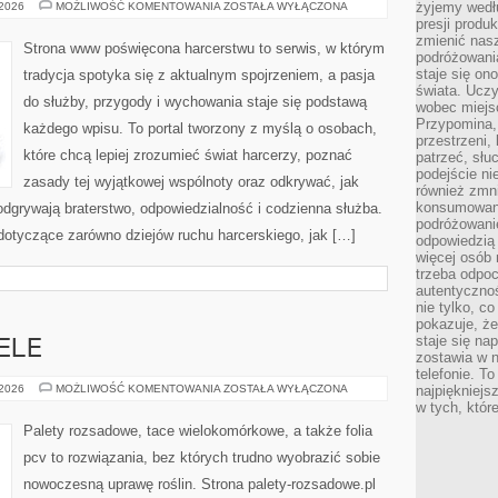
INSTRUKTORZY
żyjemy wedłu
 2026
MOŻLIWOŚĆ KOMENTOWANIA
ZOSTAŁA WYŁĄCZONA
I
presji produ
DRUŻYNOWI
zmienić nas
Strona www poświęcona harcerstwu to serwis, w którym
podróżowani
staje się o
tradycja spotyka się z aktualnym spojrzeniem, a pasja
świata. Uczy
do służby, przygody i wychowania staje się podstawą
wobec miejs
Przypomina,
każdego wpisu. To portal tworzony z myślą o osobach,
przestrzeni,
które chcą lepiej zrozumieć świat harcerzy, poznać
patrzeć, słu
podejście ni
zasady tej wyjątkowej wspólnoty oraz odkrywać, jak
również zmn
konsumowani
 odgrywają braterstwo, odpowiedzialność i codzienna służba.
podróżowanie
dotyczące zarówno dziejów ruchu harcerskiego, jak […]
odpowiedzią
więcej osób 
trzeba odpo
autentycznoś
nie tylko, co
pokazuje, że
staje się na
ELE
zostawia w n
telefonie. T
SZKLARNIE
 2026
MOŻLIWOŚĆ KOMENTOWANIA
ZOSTAŁA WYŁĄCZONA
najpiękniejs
I
w tych, któr
TUNELE
Palety rozsadowe, tace wielokomórkowe, a także folia
pcv to rozwiązania, bez których trudno wyobrazić sobie
nowoczesną uprawę roślin. Strona palety-rozsadowe.pl