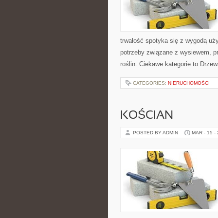
trwałość spotyka się z wygodą uży
potrzeby związane z wysiewem, p
roślin. Ciekawe kategorie to Drze
CATEGORIES:
NIERUCHOMOŚCI
KOŚCIAN
POSTED BY ADMIN
MAR - 15 -