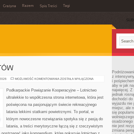
Razem
Tagi
Grażyna
Spis Treści
SUB
OTÓW
Podróżowanie
z intensywn
SZKOLENIE
 2026
MOŻLIWOŚĆ KOMENTOWANIA
ZOSTAŁA WYŁĄCZONA
i pośpiechem
PILOTÓW
aby w jak n
najwięcej. Z
Podkarpackie Powiązanie Kooperacyjne – Lotnictwo
jednak rosną
ultralekkie to współczesna strona internetowa, która jest
dochodzi do
wyjazdu nie 
poświęcona na pasjonującym świecie rekreacyjnego
miejsc, ale 
latania lekkimi statkami powietrznymi. To portal, w
się popularn
wolniejszego
którym nowoczesne rozwiązania spotyka się z pasją do
osadzonego w
nie jest rez
latania, a treści merytoryczne łączą się z rzeczywistym
zmiana pers
postrzegać jako kompendium, które pokazuje lotnictwo z