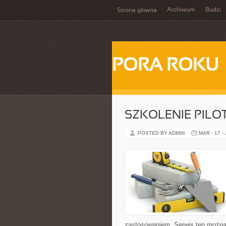
Archiwum
Budzi
Strona główna
PORA ROKU
SZKOLENIE PIL
POSTED BY ADMIN
MAR - 17 -
zastosowaniem. Serwis ten można 