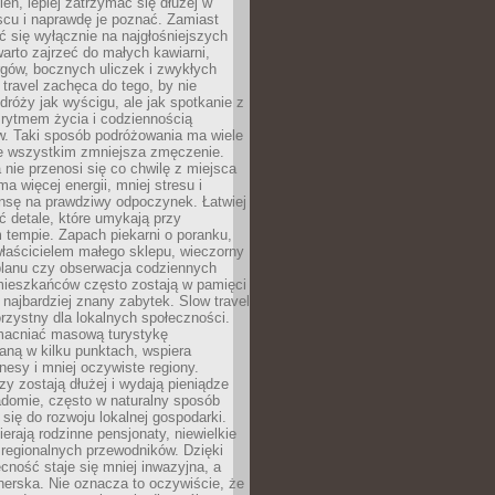
ień, lepiej zatrzymać się dłużej w
scu i naprawdę je poznać. Zamiast
 się wyłącznie na najgłośniejszych
warto zajrzeć do małych kawiarni,
rgów, bocznych uliczek i zwykłych
w travel zachęca do tego, by nie
dróży jak wyścigu, ale jak spotkanie z
, rytmem życia i codziennością
. Taki sposób podróżowania ma wiele
de wszystkim zmniejsza zmęczenie.
 nie przenosi się co chwilę z miejsca
ma więcej energii, mniej stresu i
nsę na prawdziwy odpoczynek. Łatwiej
 detale, które umykają przy
 tempie. Zapach piekarni o poranku,
łaścicielem małego sklepu, wieczorny
planu czy obserwacja codziennych
ieszkańców często zostają w pamięci
ż najbardziej znany zabytek. Slow travel
orzystny dla lokalnych społeczności.
acniać masową turystykę
aną w kilku punktach, wspiera
nesy i mniej oczywiste regiony.
rzy zostają dłużej i wydają pieniądze
adomie, często w naturalny sposób
 się do rozwoju lokalnej gospodarki.
ierają rodzinne pensjonaty, niewielkie
i regionalnych przewodników. Dzięki
cność staje się mniej inwazyjna, a
tnerska. Nie oznacza to oczywiście, że