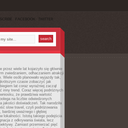
SCRIBE
FACEBOOK
TWITTER
 przez wiele lat kojarzyło się głównie
ym zwiedzaniem, odhaczaniem atrakcji
. Wiele osób planowało wyjazdy tak,
ajkrótszym czasie zobaczyć jak
 biegiem lat coraz wyraźniej zaczął
ć inny trend. Coraz więcej podróżnych
 wniosku, że prawdziwa wartość
polega na liczbie odwiedzonych
na jakości doświadczeń. Tak narodziła
ość slow travel, czyli podróżowania
, bardziej uważnego i głębiej
 lokalności. Istotą takiego podejścia
ygnacja z odkrywania świata, lecz
pektywy. Zamiast przemierzać pięć