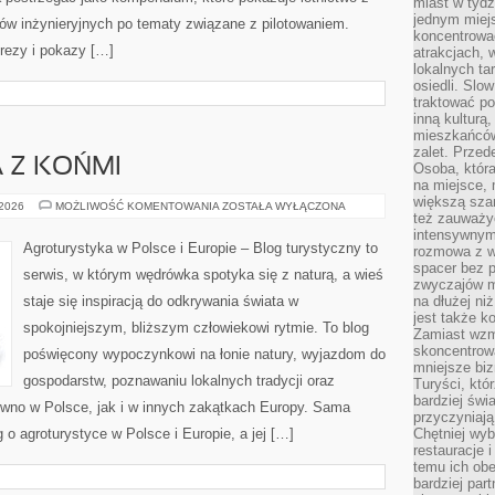
miast w tydz
jednym miej
ów inżynieryjnych po tematy związane z pilotowaniem.
koncentrować
prezy i pokazy […]
atrakcjach, 
lokalnych ta
osiedli. Slo
traktować po
inną kulturą
mieszkańców
zalet. Prze
 Z KOŃMI
Osoba, która
na miejsce, 
większą sza
AGROTURYSTYKA
 2026
MOŻLIWOŚĆ KOMENTOWANIA
ZOSTAŁA WYŁĄCZONA
też zauważyć
Z
KOŃMI
intensywnym
Agroturystyka w Polsce i Europie – Blog turystyczny to
rozmowa z w
spacer bez 
serwis, w którym wędrówka spotyka się z naturą, a wieś
zwyczajów m
staje się inspiracją do odkrywania świata w
na dłużej ni
jest także k
spokojniejszym, bliższym człowiekowi rytmie. To blog
Zamiast wzm
skoncentrow
poświęcony wypoczynkowi na łonie natury, wyjazdom do
mniejsze biz
gospodarstw, poznawaniu lokalnych tradycji oraz
Turyści, któ
bardziej świ
wno w Polsce, jak i w innych zakątkach Europy. Sama
przyczyniają
g o agroturystyce w Polsce i Europie, a jej […]
Chętniej wyb
restauracje 
temu ich obe
bardziej par