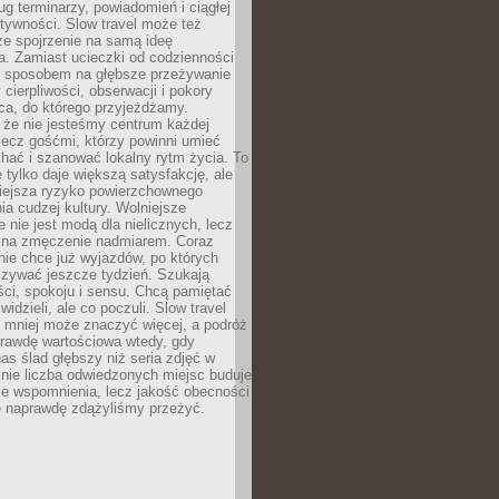
g terminarzy, powiadomień i ciągłej
ktywności. Slow travel może też
ze spojrzenie na samą ideę
a. Zamiast ucieczki od codzienności
no sposobem na głębsze przeżywanie
 cierpliwości, obserwacji i pokory
ca, do którego przyjeżdżamy.
 że nie jesteśmy centrum każdej
 lecz gośćmi, którzy powinni umieć
chać i szanować lokalny rytm życia. To
e tylko daje większą satysfakcję, ale
iejsza ryzyko powierzchownego
a cudzej kultury. Wolniejsze
 nie jest modą dla nielicznych, lecz
 na zmęczenie nadmiarem. Coraz
nie chce już wyjazdów, po których
czywać jeszcze tydzień. Szukają
ci, spokoju i sensu. Chcą pamiętać
 widzieli, ale co poczuli. Slow travel
 mniej może znaczyć więcej, a podróż
prawdę wartościowa wtedy, gdy
as ślad głębszy niż seria zdjęć w
o nie liczba odwiedzonych miejsc buduje
ze wspomnienia, lecz jakość obecności
e naprawdę zdążyliśmy przeżyć.