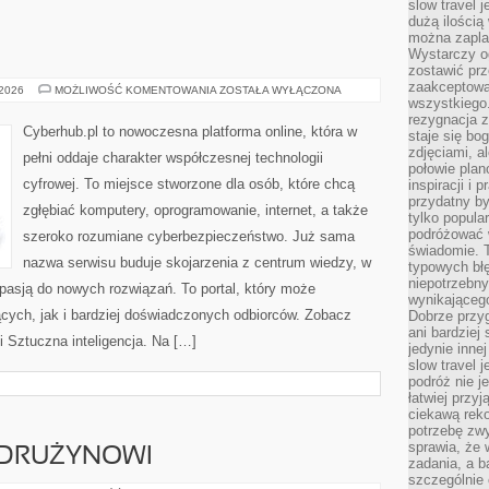
slow travel 
dużą ilością
można zapla
Wystarczy og
zostawić prz
zaakceptowa
INFORMATYKA
 2026
MOŻLIWOŚĆ KOMENTOWANIA
ZOSTAŁA WYŁĄCZONA
wszystkiego.
rezygnacja z
Cyberhub.pl to nowoczesna platforma online, która w
staje się bo
zdjęciami, 
pełni oddaje charakter współczesnej technologii
połowie plan
cyfrowej. To miejsce stworzone dla osób, które chcą
inspiracji i
przydatny 
zgłębiać komputery, oprogramowanie, internet, a także
tylko popular
podróżować w
szeroko rozumiane cyberbezpieczeństwo. Już sama
świadomie. 
nazwa serwisu buduje skojarzenia z centrum wiedzy, w
typowych bł
niepotrzebn
pasją do nowych rozwiązań. To portal, który może
wynikającego
cych, jak i bardziej doświadczonych odbiorców. Zobacz
Dobrze przy
ani bardzie
 i Sztuczna inteligencja. Na […]
jedynie inne
slow travel 
podróż nie j
łatwiej przy
ciekawą rek
potrzebę zw
sprawia, że
 DRUŻYNOWI
zadania, a b
szczególnie 