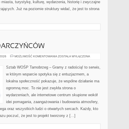
iasta, turystykę, kulturę, wydarzenia, historię i zwyczajne
ących. Już na poziomie struktury widać, że jest to strona
 DARCZYŃCÓW
PORADNIK
 2026
MOŻLIWOŚĆ KOMENTOWANIA
ZOSTAŁA WYŁĄCZONA
DLA
DARCZYŃCÓW
Sztab WOŚP Tarnobrzeg – Gramy z radością! to serwis,
w którym wsparcie spotyka się z entuzjazmem, a
lokalna społeczność pokazuje, że wspólne działanie ma
ogromną moc. To nie jest zwykła strona o
wydarzeniach, ale internetowe centrum skupione wokół
idei pomagania, zaangażowania i budowania atmosfery,
ga oraz wszystkich ludzi o otwartych sercach. Każdy, kto
razu poczuć, że jest to projekt tworzony z […]