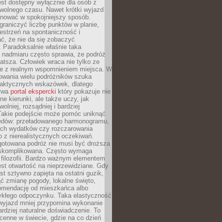
jest dostępny wyłącznie dla osób z
 wolnego czasu. Nawet krótki wyjazd
nować w spokojniejszy sposób.
raniczyć liczbę punktów w planie,
estrzeń na spontaniczność i
ć, że nie da się zobaczyć
 Paradoksalnie właśnie taka
 nadmiaru często sprawia, że podróż
gatsza. Człowiek wraca nie tylko ze
ale z realnym wspomnieniem miejsca. W
owania wielu podróżników szuka
 praktycznych wskazówek, dlatego
bywa
portal ekspercki
który pokazuje nie
ne kierunki, ale także uczy, jak
olniej, rozsądniej i bardziej
Takie podejście może pomóc uniknąć
ędów: przeładowanego harmonogramu,
ych wydatków czy rozczarowania
 z nierealistycznych oczekiwań.
gotowana podróż nie musi być droższa
j skomplikowana. Często wymaga
j filozofii. Bardzo ważnym elementem
jest otwartość na nieprzewidziane. Gdy
est sztywno zapięta na ostatni guzik,
jąć zmianę pogody, lokalne święto,
omendację od mieszkańca albo
ykłego odpoczynku. Taka elastyczność
 wyjazd mniej przypomina wykonanie
ardziej naturalne doświadczenie. To
cenne w świecie, gdzie na co dzień