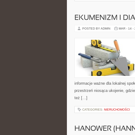
EKUMENIZM I DI
POSTED BY ADMIN
MAR - 14 -
informacje ważne dla lokalnej spo
przestrzeń niosąca ukojenie, gdzi
też […]
CATEGORIES:
NIERUCHOMOŚCI
HANOWER (HAN