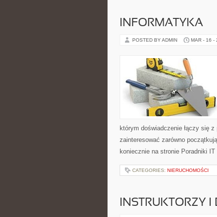
INFORMATYKA
POSTED BY ADMIN
MAR - 16 -
którym doświadczenie łączy się z 
zainteresować zarówno początkują
koniecznie na stronie Poradniki IT
CATEGORIES:
NIERUCHOMOŚCI
INSTRUKTORZY I