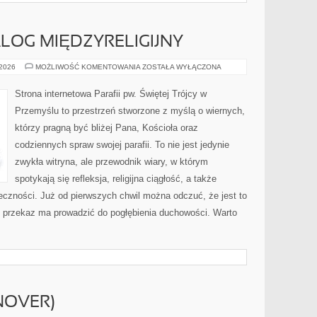
ALOG MIĘDZYRELIGIJNY
EKUMENIZM
 2026
MOŻLIWOŚĆ KOMENTOWANIA
ZOSTAŁA WYŁĄCZONA
I
DIALOG
MIĘDZYRELIGIJNY
Strona internetowa Parafii pw. Świętej Trójcy w
Przemyślu to przestrzeń stworzone z myślą o wiernych,
którzy pragną być bliżej Pana, Kościoła oraz
codziennych spraw swojej parafii. To nie jest jedynie
zwykła witryna, ale przewodnik wiary, w którym
spotykają się refleksja, religijna ciągłość, a także
łeczności. Już od pierwszych chwil można odczuć, że jest to
e przekaz ma prowadzić do pogłębienia duchowości. Warto
NOVER)