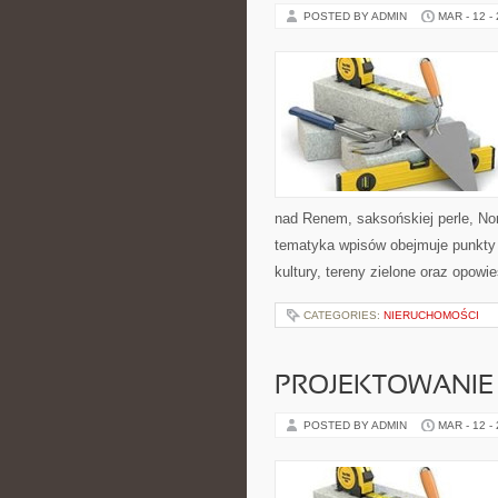
POSTED BY ADMIN
MAR - 12 -
nad Renem, saksońskiej perle, Nor
tematyka wpisów obejmuje punkty w
kultury, tereny zielone oraz opowi
CATEGORIES:
NIERUCHOMOŚCI
PROJEKTOWANIE 
POSTED BY ADMIN
MAR - 12 -