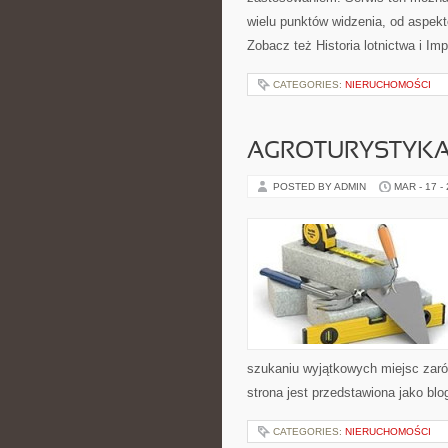
wielu punktów widzenia, od aspekt
Zobacz też Historia lotnictwa i Im
CATEGORIES:
NIERUCHOMOŚCI
AGROTURYSTYKA
POSTED BY ADMIN
MAR - 17 -
szukaniu wyjątkowych miejsc zaró
strona jest przedstawiona jako blo
CATEGORIES:
NIERUCHOMOŚCI