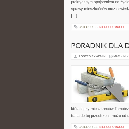
praktycznym spojrzeniem na życie m
sprawy mieszkańców oraz odwiedzaj
[…]
CATEGORIES:
NIERUCHOMOŚCI
PORADNIK DLA
POSTED BY ADMIN
MAR - 14 -
która łączy mieszkańców Tarnobrze
trafia do tej przestrzeni, może od 
CATEGORIES:
NIERUCHOMOŚCI