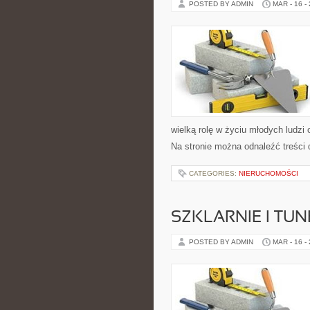
POSTED BY ADMIN
MAR - 16 -
wielką rolę w życiu młodych ludzi
Na stronie można odnaleźć treści 
CATEGORIES:
NIERUCHOMOŚCI
SZKLARNIE I TUN
POSTED BY ADMIN
MAR - 16 -