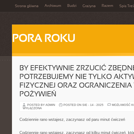
Archiwum
Budzi
Razem
Strona główna
Grażyna
Spis Treś
PORA ROKU
BY EFEKTYWNIE ZRZUCIĆ ZBĘDN
POTRZEBUJEMY NIE TYLKO AKT
FIZYCZNEJ ORAZ OGRANICZENIA
POŻYWIEŃ
POSTED BY ADMIN
POSTED ON SIE - 14 - 2025
MOŻLIWOŚĆ 
WYŁĄCZONA
Codziennie rano wstajesz, zaczynasz od paru minut ćwiczeń
Codziennie rano wstajesz, zaczynasz od kilku minut ćwiczeń, któ