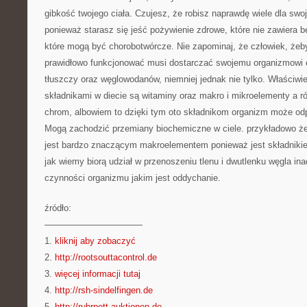
gibkość twojego ciała. Czujesz, że robisz naprawdę wiele dla swo
ponieważ starasz się jeść pożywienie zdrowe, które nie zawiera
które mogą być chorobotwórcze. Nie zapominaj, że człowiek, żeb
prawidłowo funkcjonować musi dostarczać swojemu organizmowi od
tłuszczy oraz węglowodanów, niemniej jednak nie tylko. Właściwi
składnikami w diecie są witaminy oraz makro i mikroelementy a 
chrom, albowiem to dzięki tym oto składnikom organizm może od
Mogą zachodzić przemiany biochemiczne w ciele. przykładowo że
jest bardzo znaczącym makroelementem ponieważ jest składniki
jak wiemy biorą udział w przenoszeniu tlenu i dwutlenku węgla in
czynności organizmu jakim jest oddychanie.
źródło:
———————————
1.
kliknij aby zobaczyć
2.
http://rootsouttacontrol.de
3.
więcej informacji tutaj
4.
http://rsh-sindelfingen.de
5.
http://ruhrpott-auktionen.de