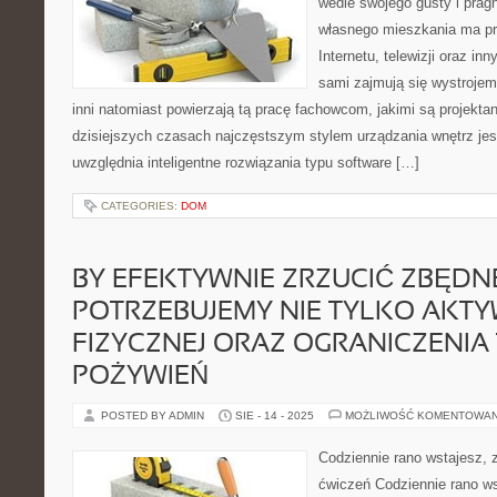
wedle swojego gusty i prag
własnego mieszkania ma pr
Internetu, telewizji oraz i
sami zajmują się wystroje
inni natomiast powierzają tą pracę fachowcom, jakimi są projekt
dzisiejszych czasach najczęstszym stylem urządzania wnętrz jes
uwzględnia inteligentne rozwiązania typu software […]
CATEGORIES:
DOM
BY EFEKTYWNIE ZRZUCIĆ ZBĘDN
POTRZEBUJEMY NIE TYLKO AKT
FIZYCZNEJ ORAZ OGRANICZENIA
POŻYWIEŃ
POSTED BY ADMIN
SIE - 14 - 2025
MOŻLIWOŚĆ KOMENTOWA
Codziennie rano wstajesz, 
ćwiczeń Codziennie rano ws