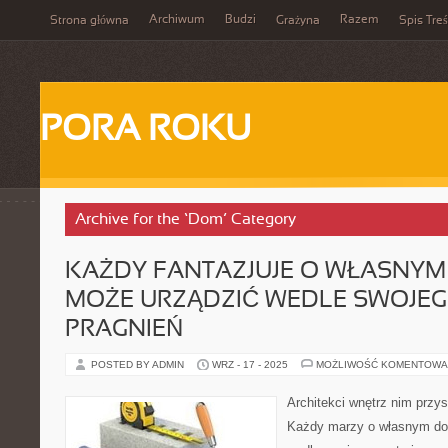
Archiwum
Budzi
Razem
Strona główna
Grażyna
Spis Treś
PORA ROKU
Archive for the ‘Dom’ Category
KAŻDY FANTAZJUJE O WŁASNYM 
MOŻE URZĄDZIĆ WEDLE SWOJEGO
PRAGNIEŃ
POSTED BY ADMIN
WRZ - 17 - 2025
MOŻLIWOŚĆ KOMENTOWA
Architekci wnętrz nim przyst
Każdy marzy o własnym dom