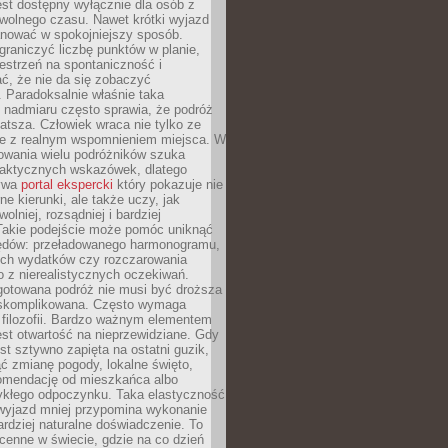
jest dostępny wyłącznie dla osób z
 wolnego czasu. Nawet krótki wyjazd
nować w spokojniejszy sposób.
raniczyć liczbę punktów w planie,
estrzeń na spontaniczność i
ć, że nie da się zobaczyć
 Paradoksalnie właśnie taka
 nadmiaru często sprawia, że podróż
gatsza. Człowiek wraca nie tylko ze
ale z realnym wspomnieniem miejsca. W
owania wielu podróżników szuka
 praktycznych wskazówek, dlatego
bywa
portal ekspercki
który pokazuje nie
ne kierunki, ale także uczy, jak
olniej, rozsądniej i bardziej
Takie podejście może pomóc uniknąć
ędów: przeładowanego harmonogramu,
ych wydatków czy rozczarowania
 z nierealistycznych oczekiwań.
gotowana podróż nie musi być droższa
j skomplikowana. Często wymaga
j filozofii. Bardzo ważnym elementem
jest otwartość na nieprzewidziane. Gdy
est sztywno zapięta na ostatni guzik,
jąć zmianę pogody, lokalne święto,
omendację od mieszkańca albo
ykłego odpoczynku. Taka elastyczność
 wyjazd mniej przypomina wykonanie
ardziej naturalne doświadczenie. To
cenne w świecie, gdzie na co dzień