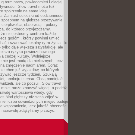
g terminarzy, powiadomień i ciągłej
ktywności. Slow travel może też
ze spojrzenie na samą ideę
a. Zamiast ucieczki od codzienności
no sposobem na głębsze przeżywanie
 cierpliwości, obserwacji i pokory
ca, do którego przyjeżdżamy.
 że nie jesteśmy centrum każdej
 lecz gośćmi, którzy powinni umieć
chać i szanować lokalny rytm życia. To
e tylko daje większą satysfakcję, ale
iejsza ryzyko powierzchownego
a cudzej kultury. Wolniejsze
 nie jest modą dla nielicznych, lecz
 na zmęczenie nadmiarem. Coraz
nie chce już wyjazdów, po których
czywać jeszcze tydzień. Szukają
ci, spokoju i sensu. Chcą pamiętać
 widzieli, ale co poczuli. Slow travel
 mniej może znaczyć więcej, a podróż
prawdę wartościowa wtedy, gdy
as ślad głębszy niż seria zdjęć w
o nie liczba odwiedzonych miejsc buduje
ze wspomnienia, lecz jakość obecności
e naprawdę zdążyliśmy przeżyć.