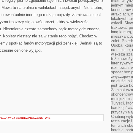
Z reguły jest to zgłębianie tajemnic i kwestii powiązanych z
miast w tydz
jednym miej
. Mowa tu naturalnie o wehikułach napędzanych. Nie istotne,
koncentrować
atrakcjach, 
b ewentualnie inne tego rodzaju pojazdy. Zamiłowanie jest
lokalnych ta
na troszczy się o swój sprzęt, który w większości
osiedli. Slo
traktować po
żu. Niezmiernie często samochody bądź motocykle znaczą
inną kulturą
Kobiety niestety nie są w stanie tego pojąć. Chociaż w
mieszkańców
zalet. Prze
emy spotkać fanów motoryzacji płci żeńskiej. Jednak są to
Osoba, która
na miejsce, 
cześnie cenione wyjątki.
większą sza
też zauważyć
intensywnym
rozmowa z w
spacer bez 
zwyczajów m
na dłużej ni
jest także k
Zamiast wzm
skoncentrow
mniejsze biz
Turyści, któ
bardziej świ
przyczyniają
Chętniej wyb
ENCJA W CYBERBEZPIECZEŃSTWIE
restauracje 
temu ich obe
bardziej par