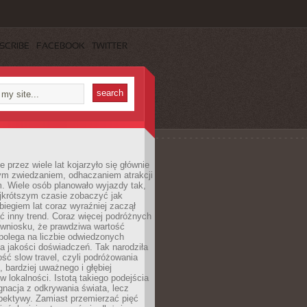
SCRIBE
FACEBOOK
TWITTER
 przez wiele lat kojarzyło się głównie
ym zwiedzaniem, odhaczaniem atrakcji
. Wiele osób planowało wyjazdy tak,
ajkrótszym czasie zobaczyć jak
 biegiem lat coraz wyraźniej zaczął
ć inny trend. Coraz więcej podróżnych
 wniosku, że prawdziwa wartość
polega na liczbie odwiedzonych
na jakości doświadczeń. Tak narodziła
ość slow travel, czyli podróżowania
, bardziej uważnego i głębiej
 lokalności. Istotą takiego podejścia
ygnacja z odkrywania świata, lecz
pektywy. Zamiast przemierzać pięć