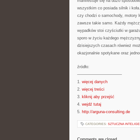
manifestuje się na dużo sposobów. 
wszystkim co posiada silnik i koła
czy chodzi o samochody, motory lu
zawsze takie samo. Każdy mężczyz
wypadków stoi czyściutki w gara
sporo w życiu każdego mężczyzny. 
dzisiejszych czasach również moż
okazjonalnie spotykane oraz jedno
źródło:
———————————
1.
więcej danych
2.
więcej treści
3.
kliknij aby przejść
4.
wejdź tutaj
5.
http://arguna-consulting.de
CATEGORIES:
SZTUCZNA INTELIG
Comments are closed.