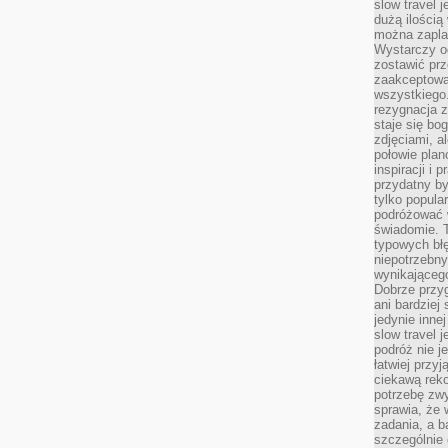
slow travel 
dużą ilością
można zapla
Wystarczy og
zostawić prz
zaakceptowa
wszystkiego.
rezygnacja z
staje się bo
zdjęciami, 
połowie plan
inspiracji i
przydatny 
tylko popular
podróżować w
świadomie. 
typowych bł
niepotrzebn
wynikającego
Dobrze przy
ani bardzie
jedynie inne
slow travel 
podróż nie j
łatwiej przy
ciekawą rek
potrzebę zw
sprawia, że
zadania, a b
szczególnie 