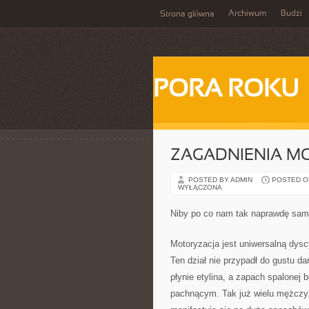
Archiwum
Budzi
Strona główna
PORA ROKU
ZAGADNIENIA M
POSTED BY ADMIN
POSTED ON 
WYŁĄCZONA
Niby po co nam tak naprawdę sa
Motoryzacja jest uniwersalną dysc
Ten dział nie przypadł do gustu d
płynie etylina, a zapach spalonej 
pachnącym. Tak już wielu mężczyz