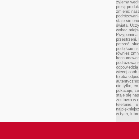
żyjemy wedłu
presji produ
zmienić nas
podróżowani
staje się o
świata. Uczy
wobec miejs
Przypomina,
przestrzeni,
patrzeć, słu
podejście ni
również zmn
konsumowani
podróżowanie
odpowiedzią
więcej osób 
trzeba odpo
autentycznoś
nie tylko, co
pokazuje, że
staje się na
zostawia w n
telefonie. T
najpiękniejs
w tych, któr