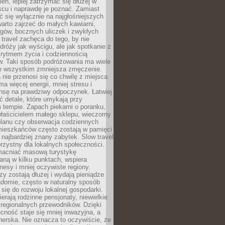
ień, lepiej zatrzymać się dłużej w
scu i naprawdę je poznać. Zamiast
 się wyłącznie na najgłośniejszych
warto zajrzeć do małych kawiarni,
rgów, bocznych uliczek i zwykłych
w travel zachęca do tego, by nie
dróży jak wyścigu, ale jak spotkanie z
, rytmem życia i codziennością
. Taki sposób podróżowania ma wiele
de wszystkim zmniejsza zmęczenie.
 nie przenosi się co chwilę z miejsca
ma więcej energii, mniej stresu i
nsę na prawdziwy odpoczynek. Łatwiej
 detale, które umykają przy
 tempie. Zapach piekarni o poranku,
łaścicielem małego sklepu, wieczorny
planu czy obserwacja codziennych
ieszkańców często zostają w pamięci
ż najbardziej znany zabytek. Slow travel
orzystny dla lokalnych społeczności.
acniać masową turystykę
aną w kilku punktach, wspiera
nesy i mniej oczywiste regiony.
rzy zostają dłużej i wydają pieniądze
adomie, często w naturalny sposób
 się do rozwoju lokalnej gospodarki.
ierają rodzinne pensjonaty, niewielkie
i regionalnych przewodników. Dzięki
cność staje się mniej inwazyjna, a
tnerska. Nie oznacza to oczywiście, że