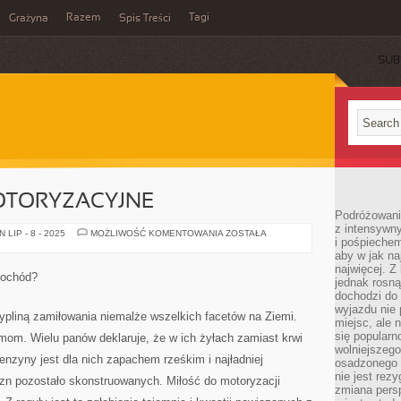
Razem
Tagi
Grażyna
Spis Treści
SUB
OTORYZACYJNE
Podróżowanie
z intensywn
ZAGADNIENIA
LIP - 8 - 2025
MOŻLIWOŚĆ KOMENTOWANIA
ZOSTAŁA
i pośpiechem
MOTORYZACYJNE
aby w jak n
najwięcej. Z
mochód?
jednak rosną
dochodzi do
wyjazdu nie 
ypliną zamiłowania niemalże wszelkich facetów na Ziemi.
miejsc, ale 
się popularn
amom. Wielu panów deklaruje, że w ich żyłach zamiast krwi
wolniejszego
benzyny jest dla nich zapachem rześkim i najładniej
osadzonego w
nie jest rez
n pozostało skonstruowanych. Miłość do motoryzacji
zmiana pers