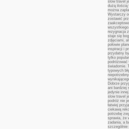
slow travel 
dużą ilością
można zapla
Wystarczy og
zostawić prz
zaakceptowa
wszystkiego.
rezygnacja z
staje się bo
zdjęciami, 
połowie plan
inspiracji i
przydatny 
tylko popular
podróżować w
świadomie. 
typowych bł
niepotrzebn
wynikającego
Dobrze przy
ani bardzie
jedynie inne
slow travel 
podróż nie j
łatwiej przy
ciekawą rek
potrzebę zw
sprawia, że
zadania, a b
szczególnie 