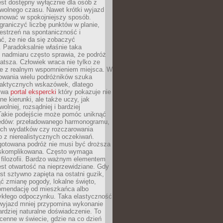
jest dostępny wyłącznie dla osób z
 wolnego czasu. Nawet krótki wyjazd
nować w spokojniejszy sposób.
raniczyć liczbę punktów w planie,
estrzeń na spontaniczność i
ć, że nie da się zobaczyć
 Paradoksalnie właśnie taka
 nadmiaru często sprawia, że podróż
gatsza. Człowiek wraca nie tylko ze
ale z realnym wspomnieniem miejsca. W
owania wielu podróżników szuka
 praktycznych wskazówek, dlatego
bywa
portal ekspercki
który pokazuje nie
ne kierunki, ale także uczy, jak
olniej, rozsądniej i bardziej
Takie podejście może pomóc uniknąć
ędów: przeładowanego harmonogramu,
ych wydatków czy rozczarowania
 z nierealistycznych oczekiwań.
gotowana podróż nie musi być droższa
j skomplikowana. Często wymaga
j filozofii. Bardzo ważnym elementem
jest otwartość na nieprzewidziane. Gdy
est sztywno zapięta na ostatni guzik,
jąć zmianę pogody, lokalne święto,
omendację od mieszkańca albo
ykłego odpoczynku. Taka elastyczność
 wyjazd mniej przypomina wykonanie
ardziej naturalne doświadczenie. To
cenne w świecie, gdzie na co dzień