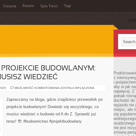
Razem
Tagi
Grażyna
Spis Treści
SUB
 PROJEKCIE BUDOWLANYM:
Podróżowanie
USISZ WIEDZIEĆ
z intensywn
i pośpiechem
aby w jak n
PRZEWODNIK
 2025
MOŻLIWOŚĆ KOMENTOWANIA
ZOSTAŁA WYŁĄCZONA
najwięcej. Z
PO
PROJEKCIE
jednak rosną
BUDOWLANYM:
Zapraszamy na bloga, gdzie znajdziesz przewodnik po
dochodzi do
WSZYSTKO,
CO
wyjazdu nie 
projekcie budowlanym! Dowiedz się wszystkiego, co
MUSISZ
miejsc, ale 
WIEDZIEĆ
musisz wiedzieć o budowie od A do Z. Sprawdź już
się popularn
wolniejszego
teraz! 🏗️ #budownictwo #projektbudowlany
osadzonego w
nie jest rez
zmiana pers