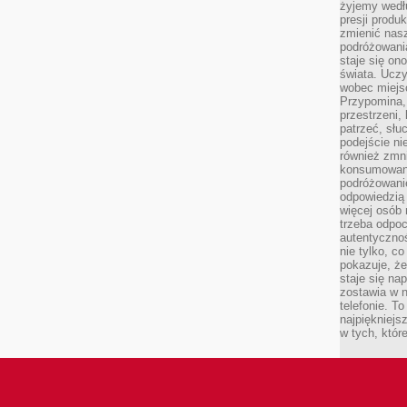
żyjemy wedłu
presji produ
zmienić nas
podróżowani
staje się o
świata. Uczy
wobec miejs
Przypomina,
przestrzeni,
patrzeć, słu
podejście ni
również zmn
konsumowani
podróżowanie
odpowiedzią
więcej osób 
trzeba odpo
autentycznoś
nie tylko, co
pokazuje, że
staje się na
zostawia w n
telefonie. T
najpiękniejs
w tych, któr