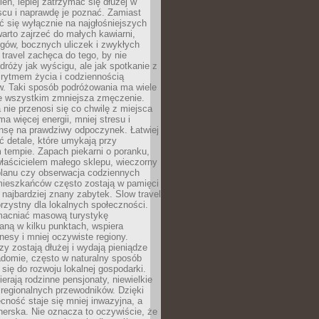
ień, lepiej zatrzymać się dłużej w
scu i naprawdę je poznać. Zamiast
 się wyłącznie na najgłośniejszych
warto zajrzeć do małych kawiarni,
rgów, bocznych uliczek i zwykłych
w travel zachęca do tego, by nie
dróży jak wyścigu, ale jak spotkanie z
, rytmem życia i codziennością
. Taki sposób podróżowania ma wiele
de wszystkim zmniejsza zmęczenie.
 nie przenosi się co chwilę z miejsca
ma więcej energii, mniej stresu i
nsę na prawdziwy odpoczynek. Łatwiej
 detale, które umykają przy
 tempie. Zapach piekarni o poranku,
łaścicielem małego sklepu, wieczorny
planu czy obserwacja codziennych
ieszkańców często zostają w pamięci
ż najbardziej znany zabytek. Slow travel
orzystny dla lokalnych społeczności.
acniać masową turystykę
aną w kilku punktach, wspiera
nesy i mniej oczywiste regiony.
rzy zostają dłużej i wydają pieniądze
adomie, często w naturalny sposób
 się do rozwoju lokalnej gospodarki.
ierają rodzinne pensjonaty, niewielkie
i regionalnych przewodników. Dzięki
cność staje się mniej inwazyjna, a
tnerska. Nie oznacza to oczywiście, że