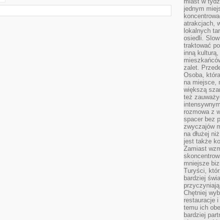
miast w tydz
jednym miej
koncentrować
atrakcjach, 
lokalnych ta
osiedli. Slo
traktować po
inną kulturą
mieszkańców
zalet. Prze
Osoba, która
na miejsce, 
większą sza
też zauważyć
intensywnym
rozmowa z w
spacer bez 
zwyczajów m
na dłużej ni
jest także k
Zamiast wzm
skoncentrow
mniejsze biz
Turyści, któ
bardziej świ
przyczyniają
Chętniej wyb
restauracje 
temu ich obe
bardziej par