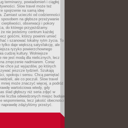
g terminarzy, powiadomień i ciągłej
ktywności. Slow travel może też
ze spojrzenie na samą ideę
a. Zamiast ucieczki od codzienności
no sposobem na głębsze przeżywanie
 cierpliwości, obserwacji i pokory
ca, do którego przyjeżdżamy.
 że nie jesteśmy centrum każdej
 lecz gośćmi, którzy powinni umieć
chać i szanować lokalny rytm życia. To
e tylko daje większą satysfakcję, ale
iejsza ryzyko powierzchownego
a cudzej kultury. Wolniejsze
 nie jest modą dla nielicznych, lecz
 na zmęczenie nadmiarem. Coraz
nie chce już wyjazdów, po których
czywać jeszcze tydzień. Szukają
ci, spokoju i sensu. Chcą pamiętać
 widzieli, ale co poczuli. Slow travel
 mniej może znaczyć więcej, a podróż
prawdę wartościowa wtedy, gdy
as ślad głębszy niż seria zdjęć w
o nie liczba odwiedzonych miejsc buduje
ze wspomnienia, lecz jakość obecności
e naprawdę zdążyliśmy przeżyć.