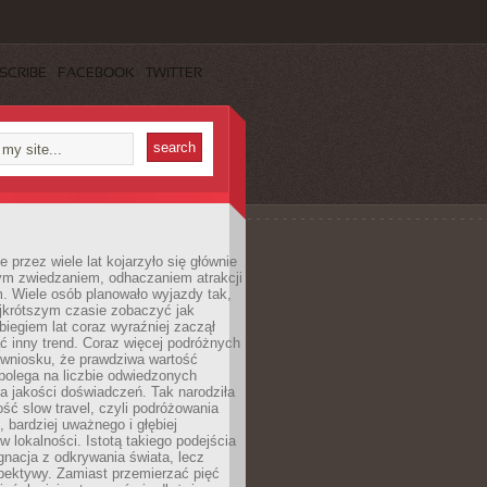
SCRIBE
FACEBOOK
TWITTER
 przez wiele lat kojarzyło się głównie
ym zwiedzaniem, odhaczaniem atrakcji
. Wiele osób planowało wyjazdy tak,
ajkrótszym czasie zobaczyć jak
 biegiem lat coraz wyraźniej zaczął
ć inny trend. Coraz więcej podróżnych
 wniosku, że prawdziwa wartość
polega na liczbie odwiedzonych
na jakości doświadczeń. Tak narodziła
ość slow travel, czyli podróżowania
, bardziej uważnego i głębiej
 lokalności. Istotą takiego podejścia
ygnacja z odkrywania świata, lecz
pektywy. Zamiast przemierzać pięć