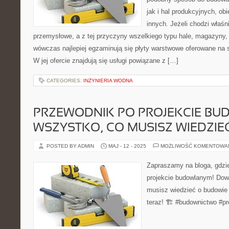
jak i hal produkcyjnych, ob
innych. Jeżeli chodzi właś
przemysłowe, a z tej przyczyny wszelkiego typu hale, magazyny, 
wówczas najlepiej egzaminują się płyty warstwowe oferowane na st
W jej ofercie znajdują się usługi powiązane z […]
CATEGORIES:
INŻYNIERIA WODNA
PRZEWODNIK PO PROJEKCIE BU
WSZYSTKO, CO MUSISZ WIEDZIE
POSTED BY ADMIN
MAJ - 12 - 2025
MOŻLIWOŚĆ KOMENTOWA
Zapraszamy na bloga, gdzi
projekcie budowlanym! Dow
musisz wiedzieć o budowie 
teraz! 🏗️ #budownictwo #p