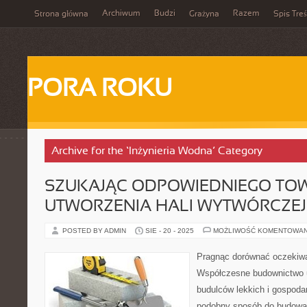
Archiwum
Budzi
Razem
Strona główna
Grażyna
Spis Treś
PORA ROKU
Archive for the ‘Inżynieria Wodna’ Category
SZUKAJĄC ODPOWIEDNIEGO TO
UTWORZENIA HALI WYTWÓRCZEJ
POSTED BY ADMIN
SIE - 20 - 2025
MOŻLIWOŚĆ KOMENTOWA
Pragnąc dorównać oczekiw
Współczesne budownictwo u
budulców lekkich i gospoda
podobny sposób do budowa