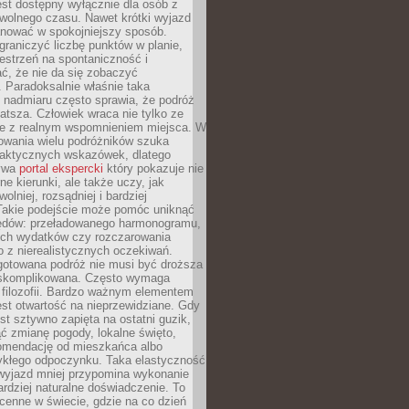
jest dostępny wyłącznie dla osób z
 wolnego czasu. Nawet krótki wyjazd
nować w spokojniejszy sposób.
raniczyć liczbę punktów w planie,
estrzeń na spontaniczność i
ć, że nie da się zobaczyć
 Paradoksalnie właśnie taka
 nadmiaru często sprawia, że podróż
gatsza. Człowiek wraca nie tylko ze
ale z realnym wspomnieniem miejsca. W
owania wielu podróżników szuka
 praktycznych wskazówek, dlatego
bywa
portal ekspercki
który pokazuje nie
ne kierunki, ale także uczy, jak
olniej, rozsądniej i bardziej
Takie podejście może pomóc uniknąć
ędów: przeładowanego harmonogramu,
ych wydatków czy rozczarowania
 z nierealistycznych oczekiwań.
gotowana podróż nie musi być droższa
j skomplikowana. Często wymaga
j filozofii. Bardzo ważnym elementem
jest otwartość na nieprzewidziane. Gdy
est sztywno zapięta na ostatni guzik,
jąć zmianę pogody, lokalne święto,
omendację od mieszkańca albo
ykłego odpoczynku. Taka elastyczność
 wyjazd mniej przypomina wykonanie
ardziej naturalne doświadczenie. To
cenne w świecie, gdzie na co dzień