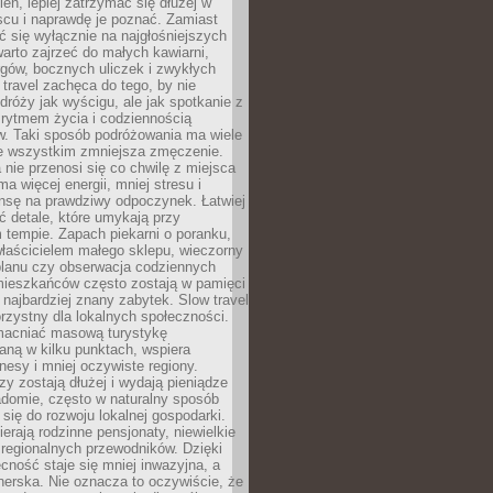
ień, lepiej zatrzymać się dłużej w
scu i naprawdę je poznać. Zamiast
 się wyłącznie na najgłośniejszych
warto zajrzeć do małych kawiarni,
rgów, bocznych uliczek i zwykłych
w travel zachęca do tego, by nie
dróży jak wyścigu, ale jak spotkanie z
, rytmem życia i codziennością
. Taki sposób podróżowania ma wiele
de wszystkim zmniejsza zmęczenie.
 nie przenosi się co chwilę z miejsca
ma więcej energii, mniej stresu i
nsę na prawdziwy odpoczynek. Łatwiej
 detale, które umykają przy
 tempie. Zapach piekarni o poranku,
łaścicielem małego sklepu, wieczorny
planu czy obserwacja codziennych
ieszkańców często zostają w pamięci
ż najbardziej znany zabytek. Slow travel
orzystny dla lokalnych społeczności.
acniać masową turystykę
aną w kilku punktach, wspiera
nesy i mniej oczywiste regiony.
rzy zostają dłużej i wydają pieniądze
adomie, często w naturalny sposób
 się do rozwoju lokalnej gospodarki.
ierają rodzinne pensjonaty, niewielkie
i regionalnych przewodników. Dzięki
cność staje się mniej inwazyjna, a
tnerska. Nie oznacza to oczywiście, że