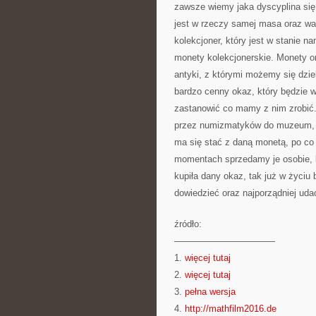
zawsze wiemy jaka dyscyplina się
jest w rzeczy samej masa oraz war
kolekcjoner, który jest w stanie n
monety kolekcjonerskie. Monety o
antyki, z którymi możemy się dzie
bardzo cenny okaz, który będzie 
zastanowić co mamy z nim zrobić
przez numizmatyków do muzeum, ja
ma się stać z daną monetą, po c
momentach sprzedamy je osobie, kt
kupiła dany okaz, tak już w życiu
dowiedzieć oraz najporządniej ud
źródło:
———————————
1.
więcej tutaj
2.
więcej tutaj
3.
pełna wersja
4.
http://mathfilm2016.de