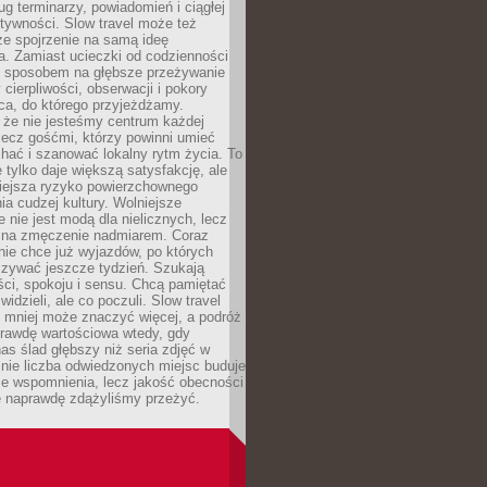
g terminarzy, powiadomień i ciągłej
ktywności. Slow travel może też
ze spojrzenie na samą ideę
a. Zamiast ucieczki od codzienności
no sposobem na głębsze przeżywanie
 cierpliwości, obserwacji i pokory
ca, do którego przyjeżdżamy.
 że nie jesteśmy centrum każdej
 lecz gośćmi, którzy powinni umieć
chać i szanować lokalny rytm życia. To
e tylko daje większą satysfakcję, ale
iejsza ryzyko powierzchownego
a cudzej kultury. Wolniejsze
 nie jest modą dla nielicznych, lecz
 na zmęczenie nadmiarem. Coraz
nie chce już wyjazdów, po których
czywać jeszcze tydzień. Szukają
ci, spokoju i sensu. Chcą pamiętać
 widzieli, ale co poczuli. Slow travel
 mniej może znaczyć więcej, a podróż
prawdę wartościowa wtedy, gdy
as ślad głębszy niż seria zdjęć w
o nie liczba odwiedzonych miejsc buduje
ze wspomnienia, lecz jakość obecności
e naprawdę zdążyliśmy przeżyć.