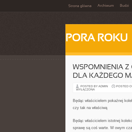
Archiwum
Budzi
Strona główna
PORA ROKU
WSPOMNIENIA Z 
DLA KAŻDEGO M
POSTED BY ADMIN
POSTED ON 
WYŁĄCZONA
Będąc właścicielem pokaźnej kole
czy tak na właściwą
Będąc właścicielem istotnej kolek
sprawę są coś warte. W owym czasi