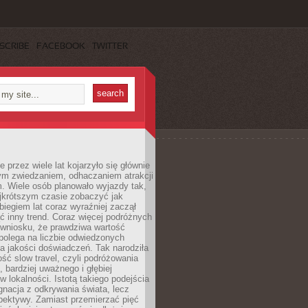
SCRIBE
FACEBOOK
TWITTER
 przez wiele lat kojarzyło się głównie
ym zwiedzaniem, odhaczaniem atrakcji
. Wiele osób planowało wyjazdy tak,
ajkrótszym czasie zobaczyć jak
 biegiem lat coraz wyraźniej zaczął
ć inny trend. Coraz więcej podróżnych
 wniosku, że prawdziwa wartość
polega na liczbie odwiedzonych
na jakości doświadczeń. Tak narodziła
ość slow travel, czyli podróżowania
, bardziej uważnego i głębiej
 lokalności. Istotą takiego podejścia
ygnacja z odkrywania świata, lecz
pektywy. Zamiast przemierzać pięć