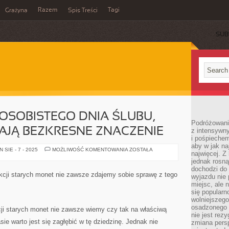
Razem
Tagi
Grażyna
Spis Treści
SUB
OSOBISTEGO DNIA ŚLUBU,
Podróżowanie
AJĄ BEZKRESNE ZNACZENIE
z intensywn
i pośpiechem
aby w jak n
WSPOMNIENIA
SIE - 7 - 2025
MOŻLIWOŚĆ KOMENTOWANIA
ZOSTAŁA
najwięcej. Z
Z
OSOBISTEGO
jednak rosną
DNIA
dochodzi do
ŚLUBU,
kcji starych monet nie zawsze zdajemy sobie sprawę z tego
wyjazdu nie 
DLA
KAŻDEGO
miejsc, ale 
MAJĄ
się popularn
BEZKRESNE
wolniejszego
ZNACZENIE
osadzonego w
cji starych monet nie zawsze wiemy czy tak na właściwą
nie jest rez
e warto jest się zagłębić w tę dziedzinę. Jednak nie
zmiana pers