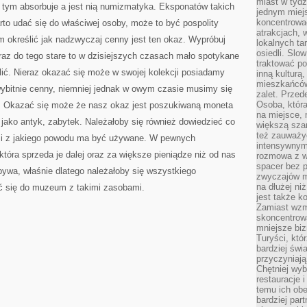
miast w tydz
 tym absorbuje a jest nią numizmatyka. Eksponatów takich
jednym miej
koncentrować
to udać się do właściwej osoby, może to być pospolity
atrakcjach, 
am określić jak nadzwyczaj cenny jest ten okaz. Wypróbuj
lokalnych ta
osiedli. Slo
raz do tego stare to w dzisiejszych czasach mało spotykane
traktować po
lić. Nieraz okazać się może w swojej kolekcji posiadamy
inną kulturą
mieszkańców
wybitnie cenny, niemniej jednak w owym czasie musimy się
zalet. Prze
Osoba, która
. Okazać się może że nasz okaz jest poszukiwaną moneta
na miejsce, 
ko antyk, zabytek. Należałoby się również dowiedzieć co
większą sza
też zauważyć
o i z jakiego powodu ma być używane. W pewnych
intensywnym
óra sprzeda je dalej oraz za większe pieniądze niż od nas
rozmowa z w
spacer bez 
 bywa, właśnie dlatego należałoby się wszystkiego
zwyczajów m
na dłużej ni
ać się do muzeum z takimi zasobami.
jest także k
Zamiast wzm
skoncentrow
mniejsze biz
Turyści, któ
bardziej świ
przyczyniają
Chętniej wyb
restauracje 
temu ich obe
bardziej par