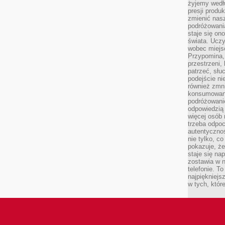
żyjemy wedłu
presji produ
zmienić nas
podróżowani
staje się o
świata. Uczy
wobec miejs
Przypomina,
przestrzeni,
patrzeć, słu
podejście ni
również zmn
konsumowani
podróżowanie
odpowiedzią
więcej osób 
trzeba odpo
autentycznoś
nie tylko, co
pokazuje, że
staje się na
zostawia w n
telefonie. T
najpiękniejs
w tych, któr