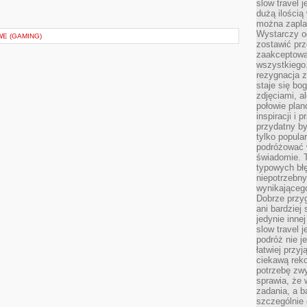
slow travel 
dużą ilością
można zapla
Wystarczy og
E (GAMING)
zostawić prz
zaakceptowa
wszystkiego.
rezygnacja z
staje się bo
zdjęciami, 
połowie plan
inspiracji i
przydatny 
tylko popular
podróżować w
świadomie. 
typowych bł
niepotrzebn
wynikającego
Dobrze przy
ani bardzie
jedynie inne
slow travel 
podróż nie j
łatwiej przy
ciekawą rek
potrzebę zw
sprawia, że
zadania, a b
szczególnie 