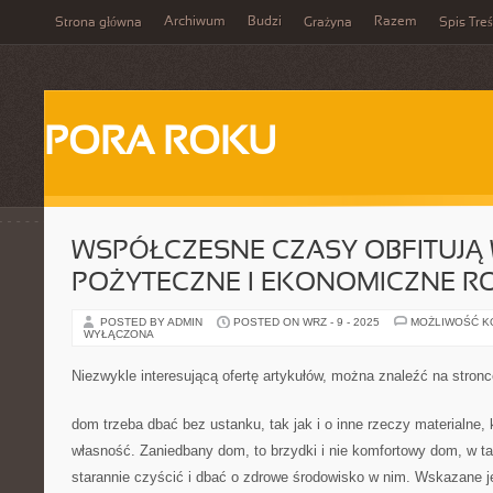
Archiwum
Budzi
Razem
Strona główna
Grażyna
Spis Treś
PORA ROKU
WSPÓŁCZESNE CZASY OBFITUJĄ
POŻYTECZNE I EKONOMICZNE R
POSTED BY ADMIN
POSTED ON WRZ - 9 - 2025
MOŻLIWOŚĆ 
WYŁĄCZONA
Niezwykle interesującą ofertę artykułów, można znaleźć na stron
dom trzeba dbać bez ustanku, tak jak i o inne rzeczy materialne, 
własność. Zaniedbany dom, to brzydki i nie komfortowy dom, w ta
starannie czyścić i dbać o zdrowe środowisko w nim. Wskazane j