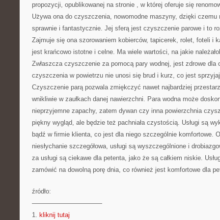
propozycji, opublikowanej na stronie
, w której oferuje się renomo
Używa ona do czyszczenia, nowomodne maszyny, dzięki czemu re
sprawnie i fantastycznie. Jej sferą jest czyszczenie parowe i to 
Zajmuje się ona szorowaniem kobierców, tapicerek, rolet, foteli i 
jest krańcowo istotne i celne. Ma wiele wartości, na jakie należał
Zwłaszcza czyszczenie za pomocą pary wodnej, jest zdrowe dla 
czyszczenia w powietrzu nie unosi się brud i kurz, co jest sprzyja
Czyszczenie parą pozwala zmiękczyć nawet najbardziej przestar
wnikliwie w zaułkach danej nawierzchni. Para wodna może doskon
nieprzyjemne zapachy, zatem dywan czy inna powierzchnia czysz
piękny wygląd, ale będzie też pachniała czystością. Usługi są 
bądź w firmie klienta, co jest dla niego szczególnie komfortowe. O
niesłychanie szczegółowa, usługi są wyszczególnione i drobiaz
za usługi są ciekawe dla petenta, jako że są całkiem niskie. Us
zamówić na dowolną porę dnia, co również jest komfortowe dla pe
źródło:
———————————
1.
kliknij tutaj