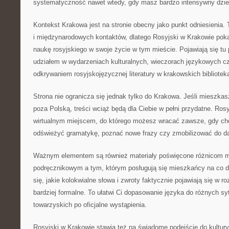
systematyczność nawet wtedy, gdy masz bardzo intensywny dzie
Kontekst Krakowa jest na stronie obecny jako punkt odniesienia. 
i międzynarodowych kontaktów, dlatego Rosyjski w Krakowie pok
naukę rosyjskiego w swoje życie w tym mieście. Pojawiają się tu
udziałem w wydarzeniach kulturalnych, wieczorach językowych 
odkrywaniem rosyjskojęzycznej literatury w krakowskich biblioteka
Strona nie ogranicza się jednak tylko do Krakowa. Jeśli mieszkasz
poza Polską, treści wciąż będą dla Ciebie w pełni przydatne. Rosy
wirtualnym miejscem, do którego możesz wracać zawsze, gdy ch
odświeżyć gramatykę, poznać nowe frazy czy zmobilizować do da
Ważnym elementem są również materiały poświęcone różnicom m
podręcznikowym a tym, którym posługują się mieszkańcy na co d
się, jakie kolokwialne słowa i zwroty faktycznie pojawiają się w 
bardziej formalne. To ułatwi Ci dopasowanie języka do różnych sy
towarzyskich po oficjalne wystąpienia.
Rosyjski w Krakowie stawia też na świadome podejście do kultur