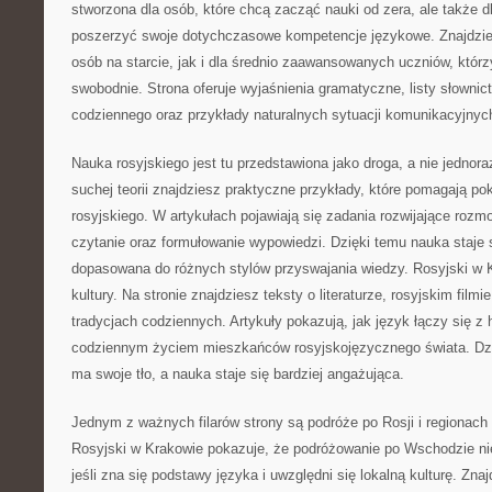
stworzona dla osób, które chcą zacząć nauki od zera, ale także d
poszerzyć swoje dotychczasowe kompetencje językowe. Znajdzies
osób na starcie, jak i dla średnio zaawansowanych uczniów, któr
swobodnie. Strona oferuje wyjaśnienia gramatyczne, listy słownict
codziennego oraz przykłady naturalnych sytuacji komunikacyjnyc
Nauka rosyjskiego jest tu przedstawiona jako droga, a nie jednor
suchej teorii znajdziesz praktyczne przykłady, które pomagają po
rosyjskiego. W artykułach pojawiają się zadania rozwijające rozm
czytanie oraz formułowanie wypowiedzi. Dzięki temu nauka staje 
dopasowana do różnych stylów przyswajania wiedzy. Rosyjski w K
kultury. Na stronie znajdziesz teksty o literaturze, rosyjskim film
tradycjach codziennych. Artykuły pokazują, jak język łączy się z h
codziennym życiem mieszkańców rosyjskojęzycznego świata. Dz
ma swoje tło, a nauka staje się bardziej angażująca.
Jednym z ważnych filarów strony są podróże po Rosji i regionach
Rosyjski w Krakowie pokazuje, że podróżowanie po Wschodzie ni
jeśli zna się podstawy języka i uwzględni się lokalną kulturę. Znaj