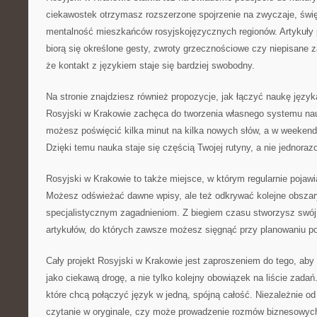
ciekawostek otrzymasz rozszerzone spojrzenie na zwyczaje, świę
mentalność mieszkańców rosyjskojęzycznych regionów. Artykuły
biorą się określone gesty, zwroty grzecznościowe czy niepisane 
że kontakt z językiem staje się bardziej swobodny.
Na stronie znajdziesz również propozycje, jak łączyć naukę języ
Rosyjski w Krakowie zachęca do tworzenia własnego systemu nau
możesz poświęcić kilka minut na kilka nowych słów, a w weekend
Dzięki temu nauka staje się częścią Twojej rutyny, a nie jednor
Rosyjski w Krakowie to także miejsce, w którym regularnie pojawia
Możesz odświeżać dawne wpisy, ale też odkrywać kolejne obszar
specjalistycznym zagadnieniom. Z biegiem czasu stworzysz swój
artykułów, do których zawsze możesz sięgnąć przy planowaniu po
Cały projekt Rosyjski w Krakowie jest zaproszeniem do tego, aby
jako ciekawą drogę, a nie tylko kolejny obowiązek na liście zadań
które chcą połączyć język w jedną, spójną całość. Niezależnie od
czytanie w oryginale, czy może prowadzenie rozmów biznesowych,