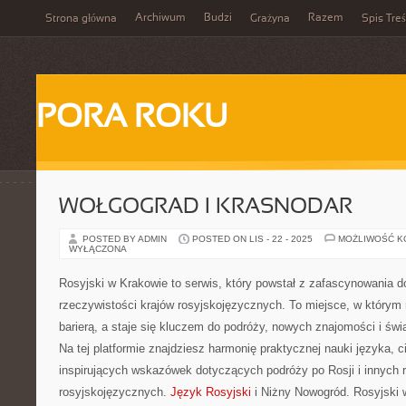
Archiwum
Budzi
Razem
Strona główna
Grażyna
Spis Treś
PORA ROKU
WOŁGOGRAD I KRASNODAR
POSTED BY ADMIN
POSTED ON LIS - 22 - 2025
MOŻLIWOŚĆ 
WYŁĄCZONA
Rosyjski w Krakowie to serwis, który powstał z zafascynowania d
rzeczywistości krajów rosyjskojęzycznych. To miejsce, w którym r
barierą, a staje się kluczem do podróży, nowych znajomości i ś
Na tej platformie znajdziesz harmonię praktycznej nauki języka, 
inspirujących wskazówek dotyczących podróży po Rosji i innych 
rosyjskojęzycznych.
Język Rosyjski
i Niżny Nowogród. Rosyjski 