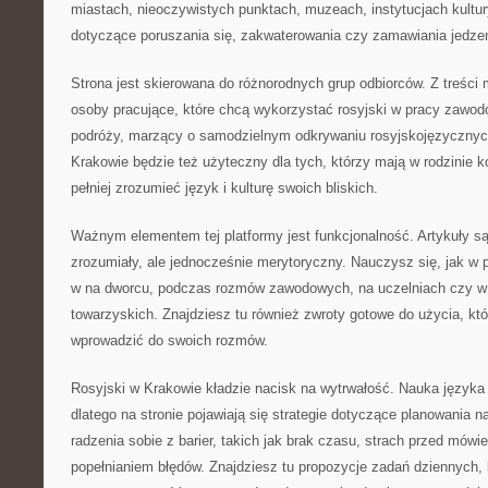
miastach, nieoczywistych punktach, muzeach, instytucjach kultury
dotyczące poruszania się, zakwaterowania czy zamawiania jedzen
Strona jest skierowana do różnorodnych grup odbiorców. Z treści
osoby pracujące, które chcą wykorzystać rosyjski w pracy zawodo
podróży, marzący o samodzielnym odkrywaniu rosyjskojęzycznyc
Krakowie będzie też użyteczny dla tych, którzy mają w rodzinie k
pełniej zrozumieć język i kulturę swoich bliskich.
Ważnym elementem tej platformy jest funkcjonalność. Artykuły s
zrozumiały, ale jednocześnie merytoryczny. Nauczysz się, jak w 
w na dworcu, podczas rozmów zawodowych, na uczelniach czy w
towarzyskich. Znajdziesz tu również zwroty gotowe do użycia, kt
wprowadzić do swoich rozmów.
Rosyjski w Krakowie kładzie nacisk na wytrwałość. Nauka języka
dlatego na stronie pojawiają się strategie dotyczące planowania 
radzenia sobie z barier, takich jak brak czasu, strach przed mów
popełnianiem błędów. Znajdziesz tu propozycje zadań dziennych,