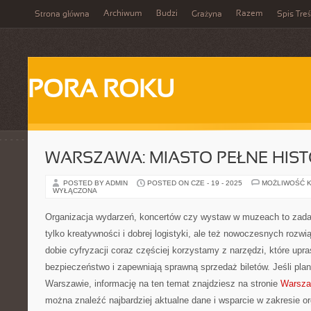
Archiwum
Budzi
Razem
Strona główna
Grażyna
Spis Treś
PORA ROKU
WARSZAWA: MIASTO PEŁNE HISTO
POSTED BY ADMIN
POSTED ON CZE - 19 - 2025
MOŻLIWOŚĆ 
WYŁĄCZONA
Organizacja wydarzeń, koncertów czy wystaw w muzeach to zadan
tylko kreatywności i dobrej logistyki, ale też nowoczesnych rozw
dobie cyfryzacji coraz częściej korzystamy z narzędzi, które upr
bezpieczeństwo i zapewniają sprawną sprzedaż biletów. Jeśli pla
Warszawie, informację na ten temat znajdziesz na stronie
Warsza
można znaleźć najbardziej aktualne dane i wsparcie w zakresie or