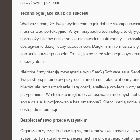
najwyższym poziomie.
Technologia jako klucz do sukcesu
Wyobraź sobie, że Twoje wydarzenie to jak dobrze skomponowan
musi działać perfekcyjnie. W tym przypadku technologia to dyr
sprzedaży biletów online są jak niezawodne instrumenty – pozwal
obsługiwanie dużej liczby uczestników. Dzięki nim nie musisz się
zapisanie każdego gościa. To tak, jakby mieć własnego asystenta
o każdy detal.
Niektóre firmy oferują rozwiązania typu SaaS (Software as a Servic
Twoją stroną internetową czy social mediami. Takie platformy umo
biletów, ale też zarządzanie listą gości, analitykę odwiedzin czy
przypomnień. Warto też pamiętać o zastosowaniu mobilnych apli
sobie dzisiaj funkcjonowanie bez smartfona? Klienci cenią sobie
dostęp do informacji.
Bezpieczeństwo przede wszystkim
Organizatorzy często obawiają się problemów związanych z fałsz
systemu. To naturalne — przecież nikt nie chce stracić kontroli 