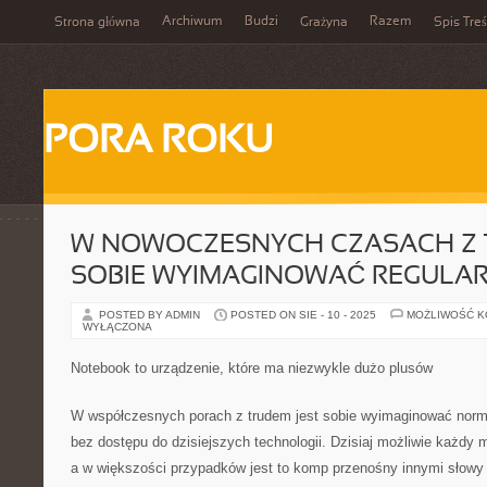
Archiwum
Budzi
Razem
Strona główna
Grażyna
Spis Treś
PORA ROKU
W NOWOCZESNYCH CZASACH Z 
SOBIE WYIMAGINOWAĆ REGULA
POSTED BY ADMIN
POSTED ON SIE - 10 - 2025
MOŻLIWOŚĆ 
WYŁĄCZONA
Notebook to urządzenie, które ma niezwykle dużo plusów
W współczesnych porach z trudem jest sobie wyimaginować norma
bez dostępu do dzisiejszych technologii. Dzisiaj możliwie każd
a w większości przypadków jest to komp przenośny innymi słowy 