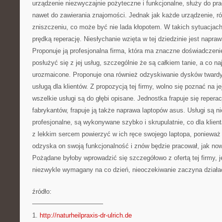
urządzenie niezwyczajnie pożyteczne i funkcjonalne, służy do pra
nawet do zawierania znajomości. Jednak jak każde urządzenie, ró
zniszczeniu, co może być nie lada kłopotem. W takich sytuacjach
prędką reperację. Niesłychanie wzięta w tej dziedzinie jest napr
Proponuje ją profesjonalna firma, która ma znaczne doświadczeni
posłużyć się z jej usług, szczególnie że są całkiem tanie, a co n
urozmaicone. Proponuje ona również odzyskiwanie dysków twardy
usługą dla klientów. Z propozycją tej firmy, wolno się poznać na je
wszelkie usługi są do głębi opisane. Jednostka frapuje się repera
fabrykantów, frapuje ją także naprawa laptopów asus. Usługi są ni
profesjonalne, są wykonywane szybko i skrupulatnie, co dla klie
z lekkim sercem powierzyć w ich ręce swojego laptopa, ponieważ
odzyska on swoją funkcjonalność i znów będzie pracował, jak no
Pożądane byłoby wprowadzić się szczegółowo z ofertą tej firmy, j
niezwykle wymagany na co dzień, nieoczekiwanie zaczyna działa
źródło:
———————————
1.
http://naturheilpraxis-dr-ulrich.de