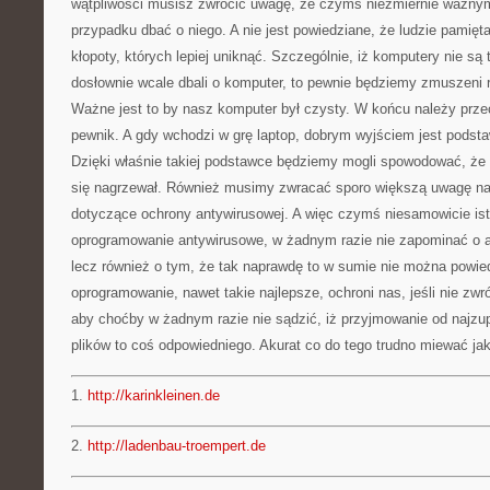
wątpliwości musisz zwrócić uwagę, że czymś niezmiernie ważny
przypadku dbać o niego. A nie jest powiedziane, że ludzie pamięta
kłopoty, których lepiej uniknąć. Szczególnie, iż komputery nie są 
dosłownie wcale dbali o komputer, to pewnie będziemy zmuszeni
Ważne jest to by nasz komputer był czysty. W końcu należy prze
pewnik. A gdy wchodzi w grę laptop, dobrym wyjściem jest podst
Dzięki właśnie takiej podstawce będziemy mogli spowodować, że 
się nagrzewał. Również musimy zwracać sporo większą uwagę na
dotyczące ochrony antywirusowej. A więc czymś niesamowicie ist
oprogramowanie antywirusowe, w żadnym razie nie zapominać o a
lecz również o tym, że tak naprawdę to w sumie nie można powie
oprogramowanie, nawet takie najlepsze, ochroni nas, jeśli nie zwr
aby choćby w żadnym razie nie sądzić, iż przyjmowanie od najzup
plików to coś odpowiedniego. Akurat co do tego trudno miewać jak
1.
http://karinkleinen.de
2.
http://ladenbau-troempert.de