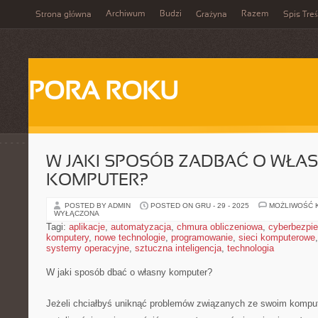
Archiwum
Budzi
Razem
Strona główna
Grażyna
Spis Treś
PORA ROKU
W JAKI SPOSÓB ZADBAĆ O WŁA
KOMPUTER?
POSTED BY ADMIN
POSTED ON GRU - 29 - 2025
MOŻLIWOŚĆ 
WYŁĄCZONA
Tagi:
aplikacje
,
automatyzacja
,
chmura obliczeniowa
,
cyberbezpi
komputery
,
nowe technologie
,
programowanie
,
sieci komputerowe
systemy operacyjne
,
sztuczna inteligencja
,
technologia
W jaki sposób dbać o własny komputer?
Jeżeli chciałbyś uniknąć problemów związanych ze swoim komput