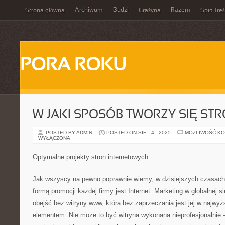
Archiwum
Budzi
Razem
Strona główna
Grażyna
Spis Treś
PORA ROKU
W JAKI SPOSÓB TWORZY SIĘ S
POSTED BY ADMIN
POSTED ON SIE - 4 - 2025
MOŻLIWOŚĆ K
WYŁĄCZONA
Optymalne projekty stron internetowych
Jak wszyscy na pewno poprawnie wiemy, w dzisiejszych czasach 
formą promocji każdej firmy jest Internet. Marketing w globalnej s
obejść bez witryny www, która bez zaprzeczania jest jej w najw
elementem. Nie może to być witryna wykonana nieprofesjonalnie –