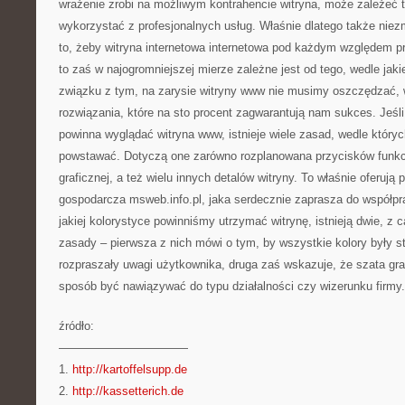
wrażenie zrobi na możliwym kontrahencie witryna, może zależeć t
wykorzystać z profesjonalnych usług. Właśnie dlatego także niezm
to, żeby witryna internetowa internetowa pod każdym względem pr
to zaś w najogromniejszej mierze zależne jest od tego, wedle jak
związku z tym, na zarysie witryny www nie musimy oszczędzać, w
rozwiązania, które na sto procent zagwarantują nam sukces. Jeśli 
powinna wyglądać witryna www, istnieje wiele zasad, wedle których
powstawać. Dotyczą one zarówno rozplanowana przycisków funkcj
graficznej, a też wielu innych detalów witryny. To właśnie oferują 
gospodarcza msweb.info.pl, jaka serdecznie zaprasza do współpra
jakiej kolorystyce powinniśmy utrzymać witrynę, istnieją dwie, z c
zasady – pierwsza z nich mówi o tym, by wszystkie kolory były s
rozpraszały uwagi użytkownika, druga zaś wskazuje, że szata gr
sposób być nawiązywać do typu działalności czy wizerunku firmy.
źródło:
———————————
1.
http://kartoffelsupp.de
2.
http://kassetterich.de